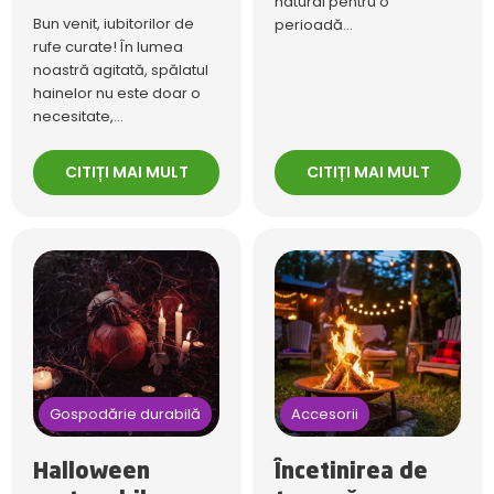
natural pentru o
Bun venit, iubitorilor de
perioadă...
rufe curate! În lumea
noastră agitată, spălatul
hainelor nu este doar o
necesitate,...
CITIȚI MAI MULT
CITIȚI MAI MULT
Gospodărie durabilă
Accesorii
Halloween
Încetinirea de