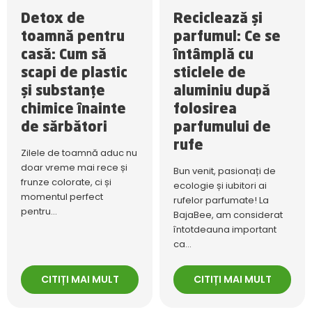
Detox de
Reciclează și
toamnă pentru
parfumul: Ce se
casă: Cum să
întâmplă cu
scapi de plastic
sticlele de
și substanțe
aluminiu după
chimice înainte
folosirea
de sărbători
parfumului de
rufe
Zilele de toamnă aduc nu
doar vreme mai rece și
Bun venit, pasionați de
frunze colorate, ci și
ecologie și iubitori ai
momentul perfect
rufelor parfumate! La
pentru...
BajaBee, am considerat
întotdeauna important
ca...
CITIȚI MAI MULT
CITIȚI MAI MULT