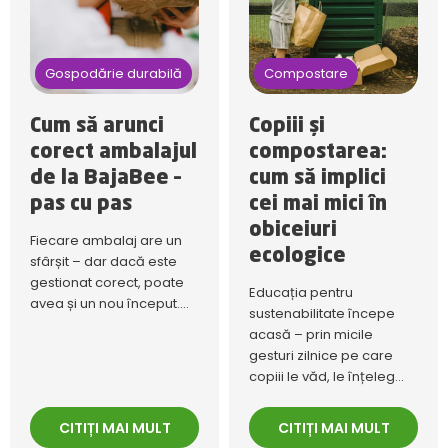
Gospodărie durabilă
Compostare
Cum să arunci
Copiii și
corect ambalajul
compostarea:
de la BajaBee –
cum să implici
pas cu pas
cei mai mici în
obiceiuri
Fiecare ambalaj are un
ecologice
sfârșit – dar dacă este
gestionat corect, poate
Educația pentru
avea și un nou început....
sustenabilitate începe
acasă – prin micile
gesturi zilnice pe care
copiii le văd, le înțeleg...
CITIȚI MAI MULT
CITIȚI MAI MULT