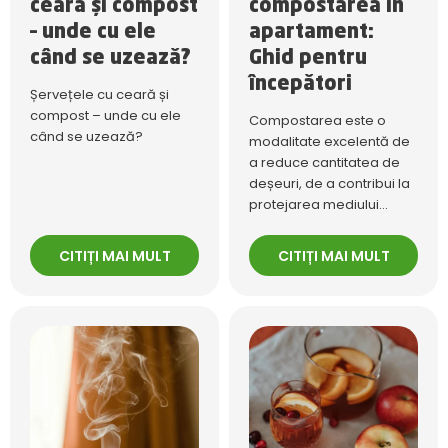
ceară și compost
compostarea în
– unde cu ele
apartament:
când se uzează?
Ghid pentru
începători
Șervețele cu ceară și
compost – unde cu ele
Compostarea este o
când se uzează?
modalitate excelentă de
a reduce cantitatea de
deșeuri, de a contribui la
protejarea mediului...
CITIȚI MAI MULT
CITIȚI MAI MULT