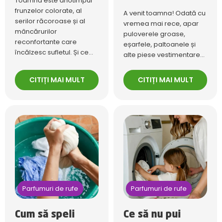
Toamna este anotimpul
frunzelor colorate, al
A venit toamna! Odată cu
serilor răcoroase și al
vremea mai rece, apar
mâncărurilor
puloverele groase,
reconfortante care
eșarfele, paltoanele și
încălzesc sufletul. Și ce...
alte piese vestimentare...
CITIȚI MAI MULT
CITIȚI MAI MULT
Parfumuri de rufe
Parfumuri de rufe
Cum să speli
Ce să nu pui