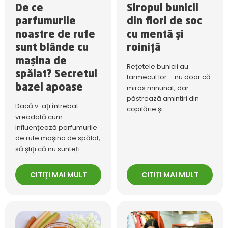
De ce
Siropul bunicii
parfumurile
din flori de soc
noastre de rufe
cu mentă și
sunt blânde cu
roiniță
mașina de
Rețetele bunicii au
spălat? Secretul
farmecul lor – nu doar că
bazei apoase
miros minunat, dar
păstrează amintiri din
Dacă v-ați întrebat
copilărie și...
vreodată cum
influențează parfumurile
de rufe mașina de spălat,
să știți că nu sunteți...
CITIȚI MAI MULT
CITIȚI MAI MULT