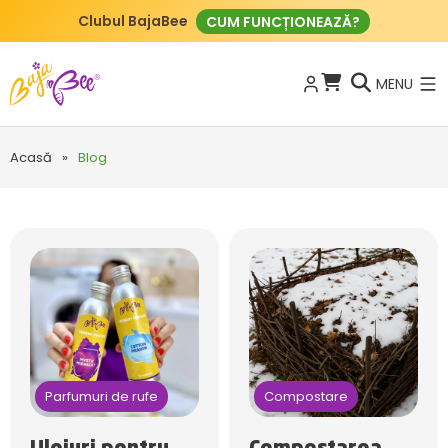
Nou: ECO tablete pentru curățenie
CUMPĂRAȚI AICI
MENU
Acasă
»
Blog
Parfumuri de rufe
Compostare