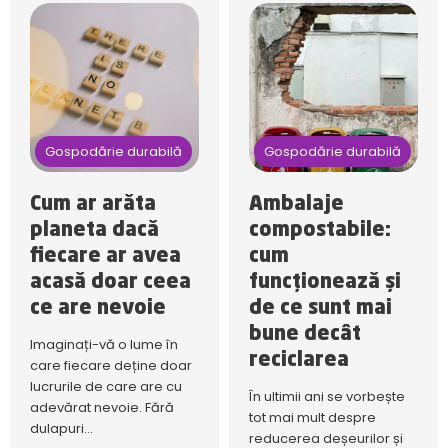
Gospodărie durabilă
Gospodărie durabilă
Cum ar arăta
Ambalaje
planeta dacă
compostabile:
fiecare ar avea
cum
acasă doar ceea
funcționează și
ce are nevoie
de ce sunt mai
bune decât
Imaginați-vă o lume în
reciclarea
care fiecare deține doar
lucrurile de care are cu
În ultimii ani se vorbește
adevărat nevoie. Fără
tot mai mult despre
dulapuri...
reducerea deșeurilor și