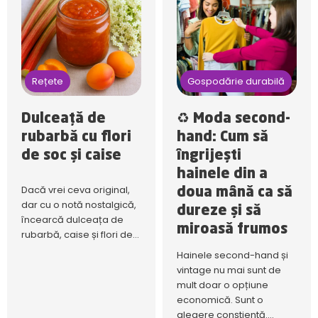
Rețete
Gospodărie durabilă
Dulceață de
♻️ Moda second-
rubarbă cu flori
hand: Cum să
de soc și caise
îngrijești
hainele din a
Dacă vrei ceva original,
doua mână ca să
dar cu o notă nostalgică,
dureze și să
încearcă dulceața de
miroasă frumos
rubarbă, caise și flori de...
Hainele second-hand și
vintage nu mai sunt de
mult doar o opțiune
economică. Sunt o
alegere conștientă....