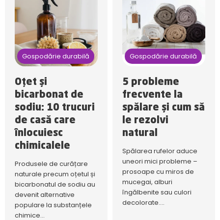
Gospodărie durabilă
Gospodărie durabilă
Oțet și
5 probleme
bicarbonat de
frecvente la
sodiu: 10 trucuri
spălare și cum să
de casă care
le rezolvi
înlocuiesc
natural
chimicalele
Spălarea rufelor aduce
uneori mici probleme –
Produsele de curățare
prosoape cu miros de
naturale precum oțetul și
mucegai, alburi
bicarbonatul de sodiu au
îngălbenite sau culori
devenit alternative
decolorate....
populare la substanțele
chimice...