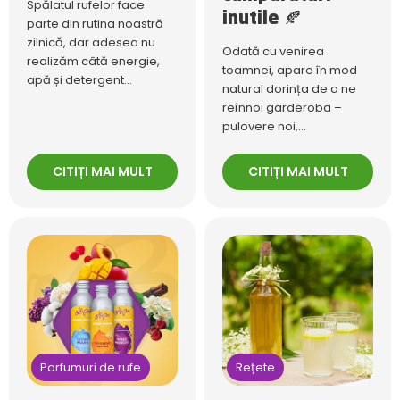
Spălatul rufelor face
inutile 🍂
parte din rutina noastră
zilnică, dar adesea nu
Odată cu venirea
realizăm câtă energie,
toamnei, apare în mod
apă și detergent...
natural dorința de a ne
reînnoi garderoba –
pulovere noi,...
CITIȚI MAI MULT
CITIȚI MAI MULT
Parfumuri de rufe
Rețete