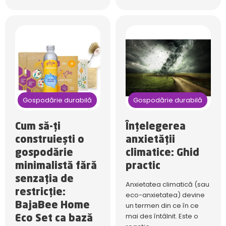
Gospodărie durabilă
Gospodărie durabilă
Cum să-ți
Înțelegerea
construiești o
anxietății
gospodărie
climatice: Ghid
minimalistă fără
practic
senzația de
Anxietatea climatică (sau
restricție:
eco-anxietatea) devine
BajaBee Home
un termen din ce în ce
mai des întâlnit. Este o
Eco Set ca bază