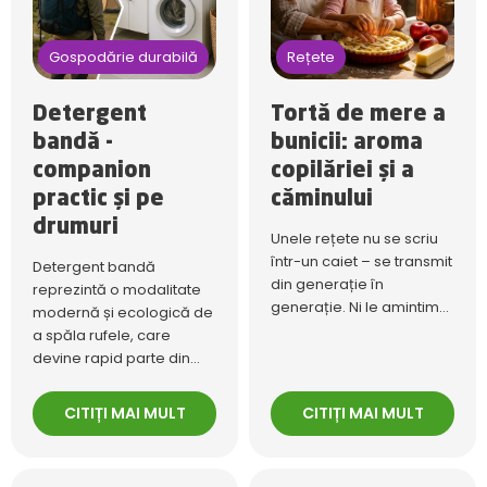
Gospodărie durabilă
Rețete
Detergent
Tortă de mere a
bandă -
bunicii: aroma
companion
copilăriei și a
practic și pe
căminului
drumuri
Unele rețete nu se scriu
într-un caiet – se transmit
Detergent bandă
din generație în
reprezintă o modalitate
generație. Ni le amintim...
modernă și ecologică de
a spăla rufele, care
devine rapid parte din...
CITIȚI MAI MULT
CITIȚI MAI MULT