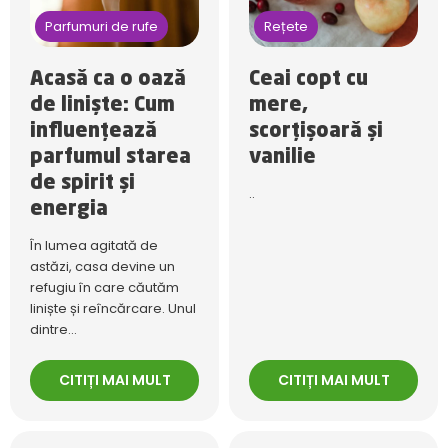
Parfumuri de rufe
Rețete
Acasă ca o oază
Ceai copt cu
de liniște: Cum
mere,
influențează
scorțișoară și
parfumul starea
vanilie
de spirit și
..
energia
În lumea agitată de
astăzi, casa devine un
refugiu în care căutăm
liniște și reîncărcare. Unul
dintre...
CITIȚI MAI MULT
CITIȚI MAI MULT