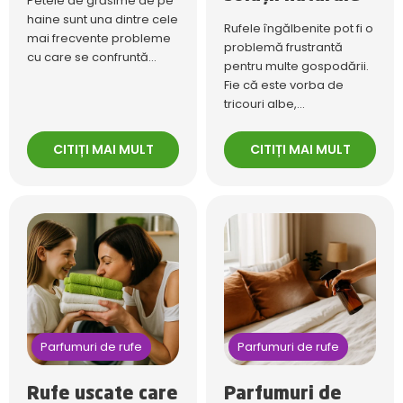
Petele de grăsime de pe
haine sunt una dintre cele
Rufele îngălbenite pot fi o
mai frecvente probleme
problemă frustrantă
cu care se confruntă...
pentru multe gospodării.
Fie că este vorba de
tricouri albe,...
CITIȚI MAI MULT
CITIȚI MAI MULT
Parfumuri de rufe
Parfumuri de rufe
Rufe uscate care
Parfumuri de