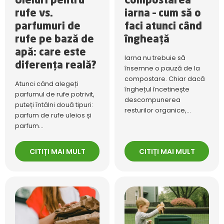
Uleiuri pentru
Compostarea
rufe vs.
iarna – cum să o
parfumuri de
faci atunci când
rufe pe bază de
îngheață
apă: care este
Iarna nu trebuie să
diferența reală?
însemne o pauză de la
compostare. Chiar dacă
Atunci când alegeți
înghețul încetinește
parfumul de rufe potrivit,
descompunerea
puteți întâlni două tipuri:
resturilor organice,...
parfum de rufe uleios și
parfum...
CITIȚI MAI MULT
CITIȚI MAI MULT