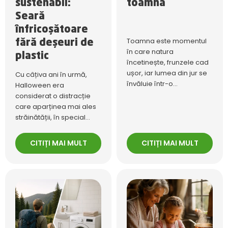
sustenabil:
toamnă
Seară
înfricoșătoare
Toamna este momentul
fără deșeuri de
în care natura
plastic
încetinește, frunzele cad
ușor, iar lumea din jur se
Cu câțiva ani în urmă,
învăluie într-o...
Halloween era
considerat o distracție
care aparținea mai ales
străinătății, în special...
CITIȚI MAI MULT
CITIȚI MAI MULT