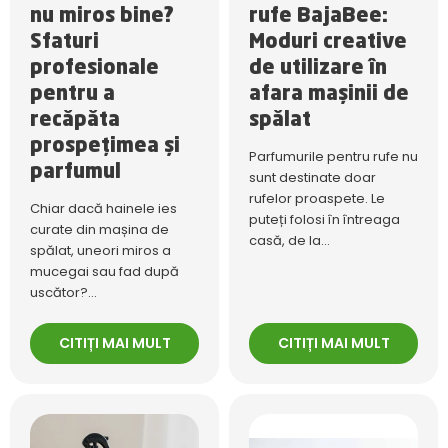
nu miros bine?
rufe BajaBee:
Sfaturi
Moduri creative
profesionale
de utilizare în
pentru a
afara mașinii de
recăpăta
spălat
prospețimea și
Parfumurile pentru rufe nu
parfumul
sunt destinate doar
rufelor proaspete. Le
Chiar dacă hainele ies
puteți folosi în întreaga
curate din mașina de
casă, de la...
spălat, uneori miros a
mucegai sau fad după
uscător?...
CITIȚI MAI MULT
CITIȚI MAI MULT