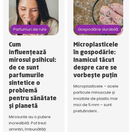
Parfumuri de rufe
Gospodărie durabilă
Cum
Microplasticele
influențează
în gospodărie:
mirosul psihicul:
Inamicul tăcut
de ce sunt
despre care se
parfumurile
vorbește puțin
sintetice o
Microplasticele – acele
problemă
particule minuscule și
pentru sănătate
invizibile de plastic mai
mici de 5 mm – sunt
și planetă
pretutindeni...
Mirosurile au o putere
incredibilă. Pot trezi
amintiri, îmbunătăți