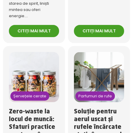
starea de spirit, liniști
mintea sau oferi
energie....
CITIȚI MAI MULT
CITIȚI MAI MULT
Șervețele cerate
Parfumuri de rufe
Zero-waste la
Soluție pentru
locul de muncă:
aerul uscat și
Sfaturi practice
rufele încărcate