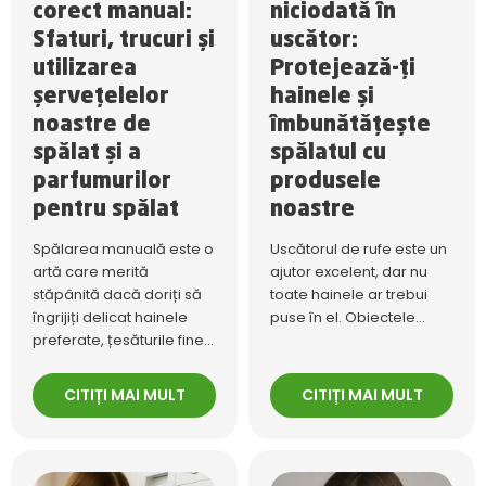
corect manual:
niciodată în
Sfaturi, trucuri și
uscător:
utilizarea
Protejează-ți
șervețelelor
hainele și
noastre de
îmbunătățește
spălat și a
spălatul cu
parfumurilor
produsele
pentru spălat
noastre
Spălarea manuală este o
Uscătorul de rufe este un
artă care merită
ajutor excelent, dar nu
stăpânită dacă doriți să
toate hainele ar trebui
îngrijiți delicat hainele
puse în el. Obiectele...
preferate, țesăturile fine...
CITIȚI MAI MULT
CITIȚI MAI MULT