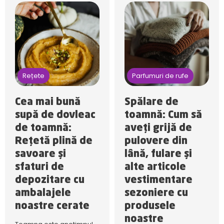
Rețete
Parfumuri de rufe
Cea mai bună
Spălare de
supă de dovleac
toamnă: Cum să
de toamnă:
aveți grijă de
Rețetă plină de
pulovere din
savoare și
lână, fulare și
sfaturi de
alte articole
depozitare cu
vestimentare
ambalajele
sezoniere cu
noastre cerate
produsele
noastre