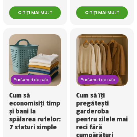
CITIȚI MAI MULT
CITIȚI MAI MULT
Parfumuri de rufe
Parfumuri de rufe
Cum să
Cum să îți
economisiți timp
pregătești
și bani la
garderoba
spălarea rufelor:
pentru zilele mai
7 sfaturi simple
reci fără
cumpărături