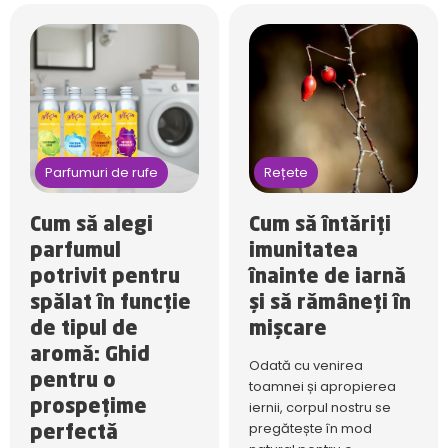
Parfumuri de rufe
Rețete
Cum să alegi
Cum să întăriți
parfumul
imunitatea
potrivit pentru
înainte de iarnă
spălat în funcție
și să rămâneți în
de tipul de
mișcare
aromă: Ghid
Odată cu venirea
pentru o
toamnei și apropierea
prospețime
iernii, corpul nostru se
pregătește în mod
perfectă