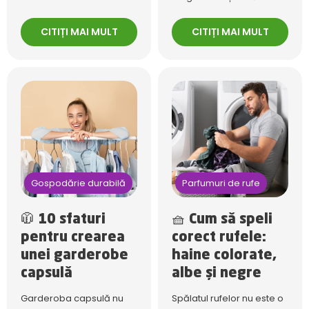
CITIȚI MAI MULT
CITIȚI MAI MULT
Gospodărie durabilă
Parfumuri de rufe
🧥 10 sfaturi
🧺 Cum să speli
pentru crearea
corect rufele:
unei garderobe
haine colorate,
capsulă
albe și negre
Garderoba capsulă nu
Spălatul rufelor nu este o