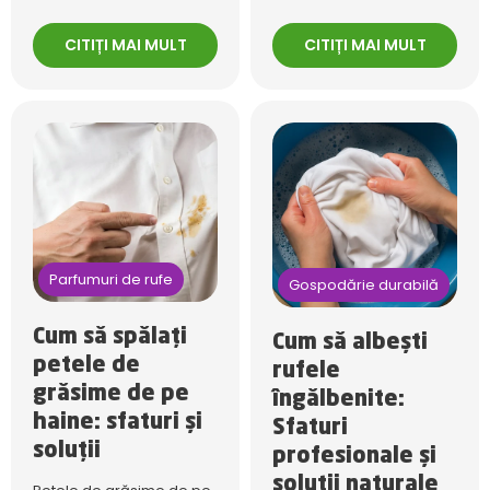
CITIȚI MAI MULT
CITIȚI MAI MULT
Parfumuri de rufe
Gospodărie durabilă
Cum să spălați
Cum să albești
petele de
rufele
grăsime de pe
îngălbenite:
haine: sfaturi și
Sfaturi
soluții
profesionale și
soluții naturale