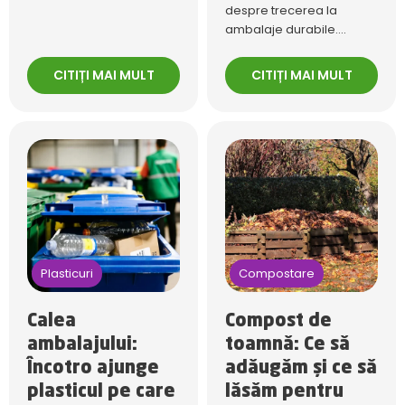
despre trecerea la
ambalaje durabile....
CITIȚI MAI MULT
CITIȚI MAI MULT
Plasticuri
Compostare
Calea
Compost de
ambalajului:
toamnă: Ce să
Încotro ajunge
adăugăm și ce să
plasticul pe care
lăsăm pentru