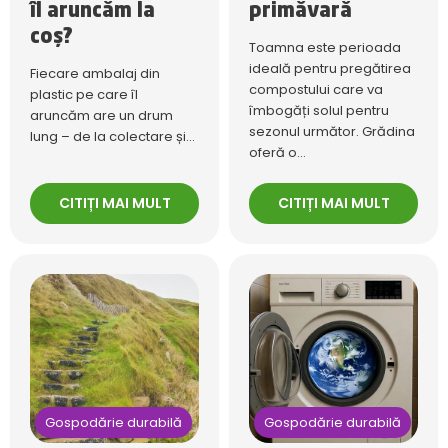
îl aruncăm la
primăvară
coș?
Toamna este perioada
ideală pentru pregătirea
Fiecare ambalaj din
compostului care va
plastic pe care îl
îmbogăți solul pentru
aruncăm are un drum
sezonul următor. Grădina
lung – de la colectare și...
oferă o...
CITIȚI MAI MULT
CITIȚI MAI MULT
Gospodărie durabilă
Gospodărie durabilă