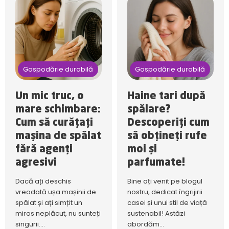
Gospodărie durabilă
Gospodărie durabilă
Un mic truc, o
Haine tari după
mare schimbare:
spălare?
Cum să curățați
Descoperiți cum
mașina de spălat
să obțineți rufe
fără agenți
moi și
agresivi
parfumate!
Dacă ați deschis
Bine ați venit pe blogul
vreodată ușa mașinii de
nostru, dedicat îngrijirii
spălat și ați simțit un
casei și unui stil de viață
miros neplăcut, nu sunteți
sustenabil! Astăzi
singurii....
abordăm...