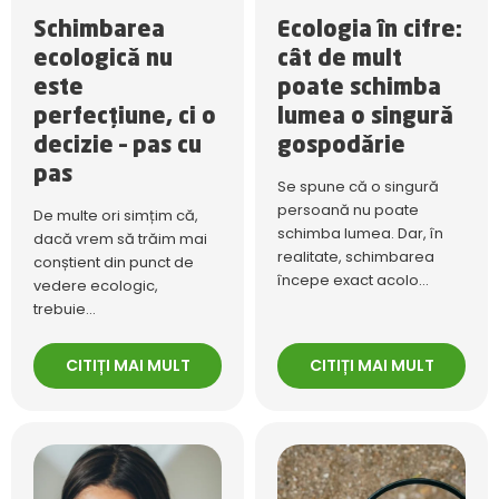
Schimbarea
Ecologia în cifre:
ecologică nu
cât de mult
este
poate schimba
perfecțiune, ci o
lumea o singură
decizie – pas cu
gospodărie
pas
Se spune că o singură
persoană nu poate
De multe ori simțim că,
schimba lumea. Dar, în
dacă vrem să trăim mai
realitate, schimbarea
conștient din punct de
începe exact acolo...
vedere ecologic,
trebuie...
CITIȚI MAI MULT
CITIȚI MAI MULT