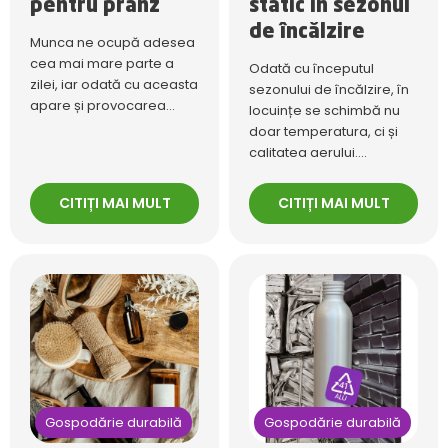
pentru prânz
static în sezonul
de încălzire
Munca ne ocupă adesea
cea mai mare parte a
Odată cu începutul
zilei, iar odată cu aceasta
sezonului de încălzire, în
apare și provocarea...
locuințe se schimbă nu
doar temperatura, ci și
calitatea aerului....
CITIȚI MAI MULT
CITIȚI MAI MULT
Gospodărie durabilă
Gospodărie durabilă