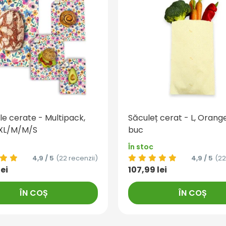
le cerate - Multipack,
Săculeț cerat - L, Orange
 XL/M/M/S
buc
În stoc
4,9 / 5
(22 recenzii)
4,9 / 5
(22
lei
107,99 lei
ÎN COȘ
ÎN COȘ