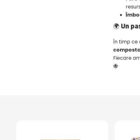
resur
Îmbog
🌍 Un pa
În timp ce
compostar
Fiecare am
🐝