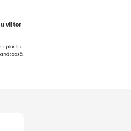
u viitor
ră plastic.
sănătoasă.