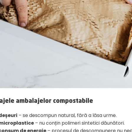
ajele ambalajelor compostabile
deșeuri
– se descompun natural, fără a lăsa urme.
microplastice
– nu conțin polimeri sintetici dăunători.
 consum de energie
– procesul de descompunere nu nec