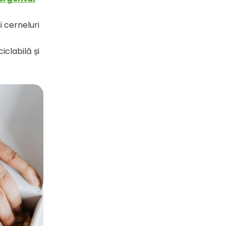
i cerneluri
iclabilă și