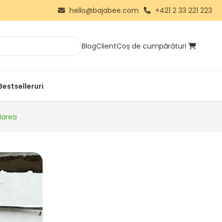
hello@bajabee.com
+421 2 33 221 223
Blog
Client
Coș de cumpărături
Bestselleruri
larea