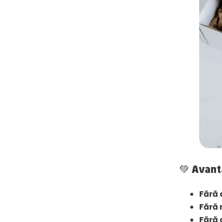
💚 Avant
Fără 
Fără 
Fără