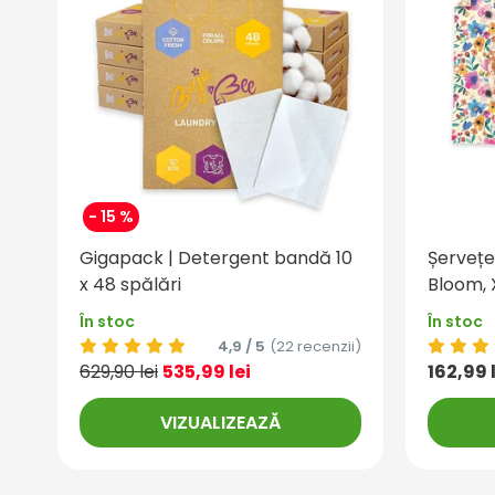
- 15 %
Gigapack | Detergent bandă 10
Șervețe
x 48 spălări
Bloom,
În stoc
În stoc
4,9 / 5
(22 recenzii)
629,90 lei
535,99 lei
162,99 
VIZUALIZEAZĂ