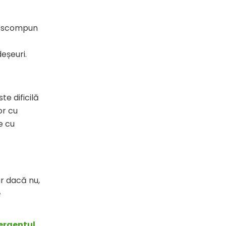
descompun
eșeuri.
e dificilă
or cu
e cu
ar dacă nu,
e
ergentul