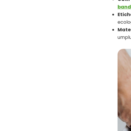
band
Etich
ecolo
Mater
umplu