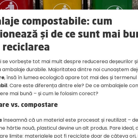
laje compostabile: cum
ionează și de ce sunt mai bu
 reciclarea
ani se vorbește tot mai mult despre reducerea deșeurilor ș
a ambalaje durabile. Majoritatea dintre noi cunoaștem de
re
, însă în lumea ecologică apare tot mai des și termenul
bil
. Care este diferența dintre ele? De ce ambalajele c
gere mai bună – și cum le folosim corect?
lare vs. compostare
a
înseamnă că un material este procesat și reutilizat – d
ne hârtie nouă, plasticul devine un alt produs. Pare ideal, 
are limite: materialele pot fi reciclate doar de câteva ori, 