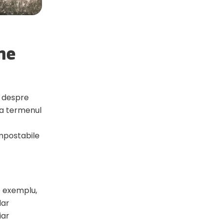
ne
i despre
ja termenul
ompostabile
e exemplu,
dar
iar