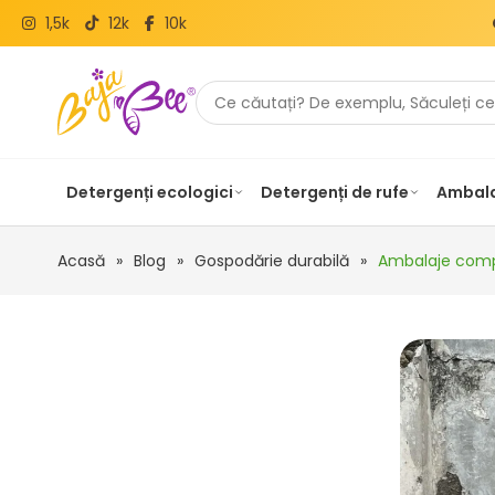
1,5k
12k
10k
Detergenți ecologici
Detergenți de rufe
Ambala
Acasă
»
Blog
»
Gospodărie durabilă
»
Ambalaje compo