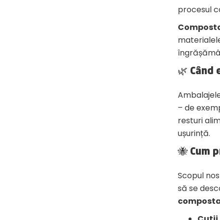
procesul c
Compost
materialel
îngrășămân
🌿 Când 
Ambalajele
– de exempl
resturi ali
ușurință.
🐝 Cum 
Scopul nos
să se desc
compostab
Cutii