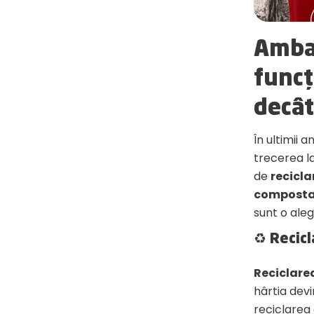
Amba
funcț
decât
În ultimii 
trecerea l
de
recicla
composta
sunt o ale
♻️ Recic
Reciclare
hârtia devi
reciclarea 