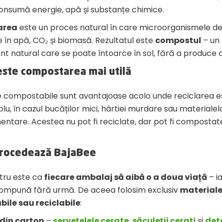
onsumă energie, apă și substanțe chimice.
area
este un proces natural în care microorganismele 
e în apă, CO₂ și biomasă. Rezultatul este
compostul
– un
t natural care se poate întoarce în sol, fără a produce d
este compostarea mai utilă
 compostabile sunt avantajoase acolo unde reciclarea est
u, în cazul bucăților mici, hârtiei murdare sau materialel
mentare. Acestea nu pot fi reciclate, dar pot fi compostat
procedează BajaBee
tru este ca
fiecare ambalaj să aibă o a doua viață
– i
ompună fără urmă. De aceea folosim exclusiv
material
ile sau reciclabile
:
 din carton
–
șervețelele cerate
,
săculeții cerati
și
det