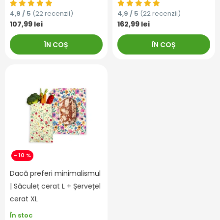
4,9 / 5
(22 recenzii)
4,9 / 5
(22 recenzii)
107,99 lei
162,99 lei
ÎN COȘ
ÎN COȘ
- 10 %
Dacă preferi minimalismul
| Săculeț cerat L + Șervețel
cerat XL
În stoc