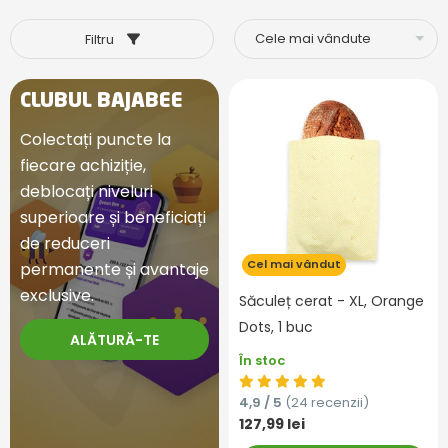
Filtru
CLUBUL BAJABEE
Colectați puncte la
fiecare achiziție,
deblocați niveluri
superioare și beneficiați
de reduceri
Cel mai vândut
permanente și avantaje
exclusive.
Săculeț cerat - XL, Orange
Dots, 1 buc
ALĂTURĂ-TE
În stoc
4,9 / 5
(24 recenzii)
127,99 lei