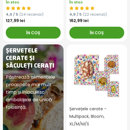
În stoc
În stoc
4,9 / 5
(24 recenzii)
4,9 / 5
(22 recenzii)
127,99 lei
162,99 lei
ÎN COȘ
ÎN COȘ
ȘERVEȚELE
CERATE ȘI
SĂCULEȚI CERAȚI
Păstrează alimentele
proaspete mai mult
timp și înlocuiesc
ambalajele de unică
folosință.
Șervețele cerate -
Multipack, Bloom,
XL/M/M/S