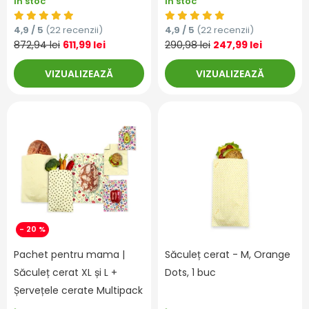
În stoc
În stoc
4,9 / 5
(22 recenzii)
4,9 / 5
(22 recenzii)
872,94 lei
611,99 lei
290,98 lei
247,99 lei
VIZUALIZEAZĂ
VIZUALIZEAZĂ
- 20 %
Pachet pentru mama |
Săculeț cerat - M, Orange
Săculeț cerat XL și L +
Dots, 1 buc
Șervețele cerate Multipack