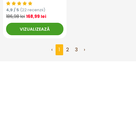
4,9 / 5
(22 recenzii)
186,98 lei
168,99 lei
VIZUALIZEAZĂ
‹
1
2
3
›