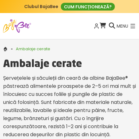
Clubul BajaBee
CUM FUNCȚIONEAZĂ?
MENU
🏠
»
Ambalaje cerate
Ambalaje cerate
Șervețelele și săculeții din ceară de albine BajaBee®
păstrează alimentele proaspete de 2–5 ori mai mult și
înlocuiesc cu succes foliile și pungile de plastic de
unică folosință. Sunt fabricate din materiale naturale,
reutilizabile, lavabile și ideale pentru pâine, fructe,
legume, brânzeturi și gustări. Cu o îngrijire
corespunzătoare, rezistă 1–2 ani și contribuie la
reducerea deșeurilor din plastic din locuință.