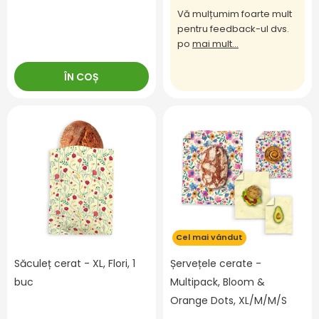
Vă mulțumim foarte mult
pentru feedback-ul dvs.
po
mai mult...
ÎN COȘ
Cel mai vândut
Săculeț cerat - XL, Flori, 1
Șervețele cerate -
buc
Multipack, Bloom &
Orange Dots, XL/M/M/S