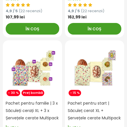
4,9 / 5
(22 recenzii)
4,9 / 5
(22 recenzii)
107,99 lei
162,99 lei
ÎN COȘ
ÎN COȘ
- 30 %
Preț bombă
- 15 %
Pachet pentru familie | 3 x
Pachet pentru start |
Săculeți cerați XL + 3 x
Săculeț cerat XL +
Șervețele cerate Multipack
Șervețele cerate Multipack