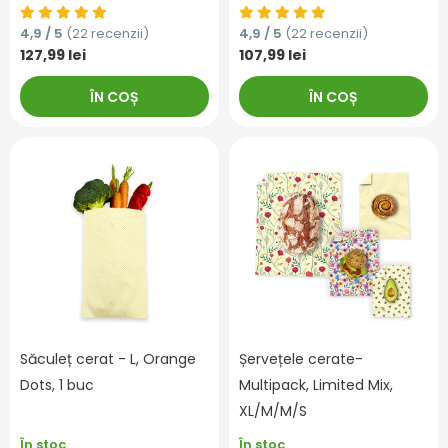
4,9 / 5
(22 recenzii)
4,9 / 5
(22 recenzii)
127,99 lei
107,99 lei
ÎN COȘ
ÎN COȘ
Săculeț cerat - L, Orange
Șervețele cerate-
Dots, 1 buc
Multipack, Limited Mix,
XL/M/M/S
În stoc
În stoc