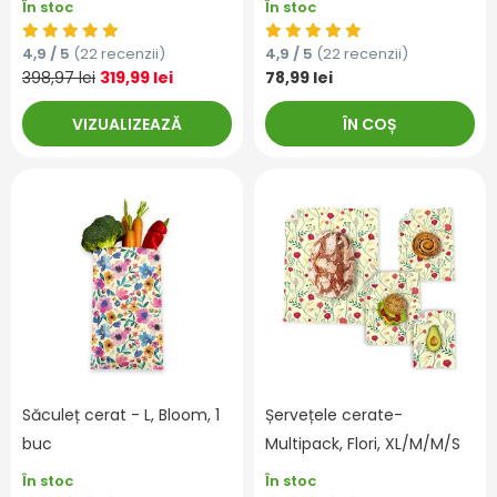
În stoc
În stoc
4,9 / 5
(22 recenzii)
4,9 / 5
(22 recenzii)
398,97 lei
319,99 lei
78,99 lei
VIZUALIZEAZĂ
ÎN COȘ
Săculeț cerat - L, Bloom, 1
Șervețele cerate-
buc
Multipack, Flori, XL/M/M/S
În stoc
În stoc