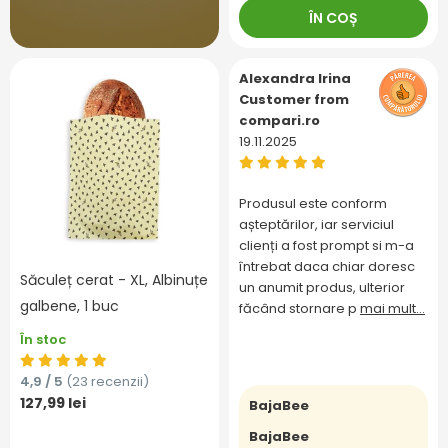
ÎN COȘ
Alexandra Irina
Customer from
compari.ro
19.11.2025
Produsul este conform
așteptărilor, iar serviciul
clienți a fost prompt si m-a
întrebat daca chiar doresc
Săculeț cerat - XL, Albinuțe
un anumit produs, ulterior
galbene, 1 buc
făcând stornare p
mai mult...
În stoc
4,9 / 5
(23 recenzii)
127,99 lei
BajaBee
BajaBee