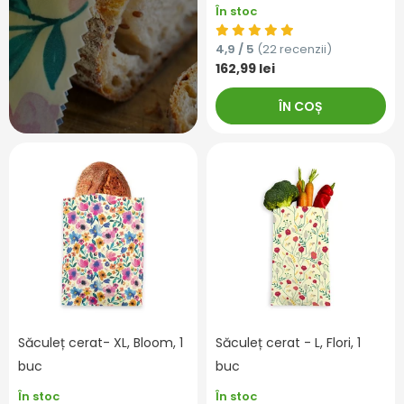
În stoc
4,9 / 5
(22 recenzii)
162,99 lei
ÎN COȘ
Săculeț cerat- XL, Bloom, 1
Săculeț cerat - L, Flori, 1
buc
buc
În stoc
În stoc