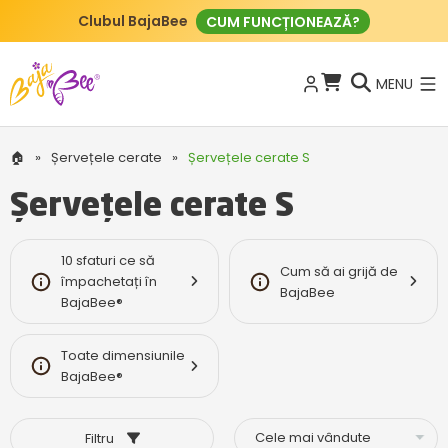
Clubul BajaBee
CUM FUNCȚIONEAZĂ?
MENU
🏠
»
Șervețele cerate
»
Șervețele cerate S
Șervețele cerate S
10 sfaturi ce să
Cum să ai grijă de
împachetați în
BajaBee
BajaBee®
Toate dimensiunile
BajaBee®
Filtru