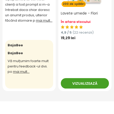
200 de spălări
clienți a fost prompt si m-a
întrebat daca chiar doresc
Lavete umede - Flori
un anumit produs, ulterior
făcând stornare p
mai mult...
În afara stocului
4,9 / 5
(22 recenzii)
19,29 lei
BajaBee
BajaBee
Vă mulțumim foarte mult
pentru feedback-ul dvs.
po
mai mult...
VIZUALIZEAZĂ