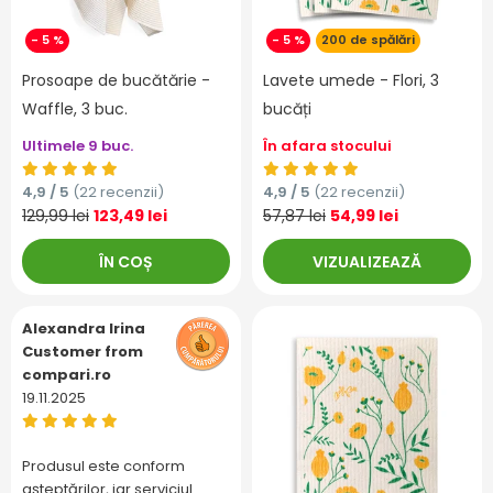
- 5 %
- 5 %
200 de spălări
Prosoape de bucătărie -
Lavete umede - Flori, 3
Waffle, 3 buc.
bucăți
Ultimele 9 buc.
În afara stocului
4,9 / 5
(22 recenzii)
4,9 / 5
(22 recenzii)
129,99 lei
123,49 lei
57,87 lei
54,99 lei
ÎN COȘ
VIZUALIZEAZĂ
Alexandra Irina
Customer from
compari.ro
19.11.2025
Produsul este conform
așteptărilor, iar serviciul