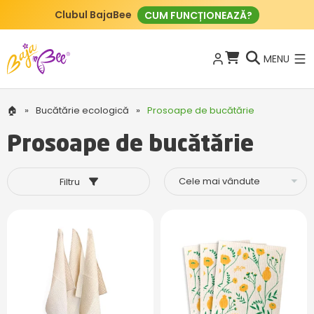
Clubul BajaBee
CUM FUNCȚIONEAZĂ?
MENU
🏠
»
Bucătărie ecologică
»
Prosoape de bucătărie
Prosoape de bucătărie
Filtru