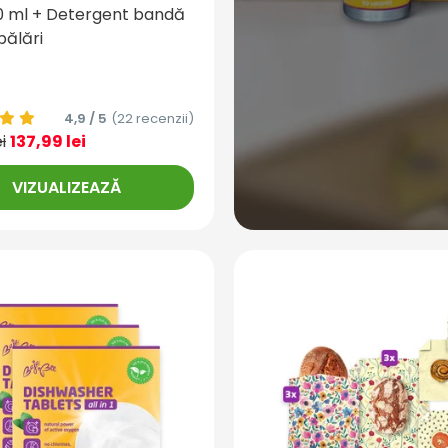
0 ml + Detergent bandă
pălări
4,9 / 5
(22 recenzii)
i
137,99 lei
VIZUALIZEAZĂ