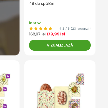
48 de spălări
În stoc
4,9 / 5
(23 recenzii)
188,97 lei
179,99 lei
VIZUALIZEAZĂ