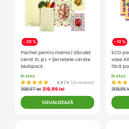
- 20 %
- 10 %
Pachet pentru mama | Săculeț
ECO pas
cerat XL și L + Șervețele cerate
vase All
Multipack
fără p
În stoc
În stoc
4,9 / 5
(22 recenzii)
398,97 lei
319,99 lei
309,95 l
VIZUALIZEAZĂ