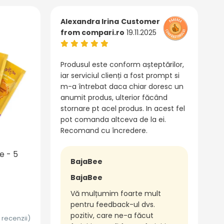
Alexandra Irina
Customer
from compari.ro
19.11.2025
Produsul este conform așteptărilor,
iar serviciul clienți a fost prompt si
m-a întrebat daca chiar doresc un
anumit produs, ulterior făcând
stornare pt acel produs. In acest fel
pot comanda altceva de la ei.
Recomand cu încredere.
e - 5
BajaBee
BajaBee
Vă mulțumim foarte mult
pentru feedback-ul dvs.
pozitiv, care ne-a făcut
 recenzii)