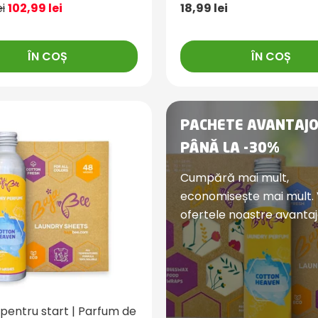
ei
102,99 lei
18,99 lei
ÎN COȘ
ÎN COȘ
PACHETE AVANTAJ
PÂNĂ LA -30%
Cumpără mai mult,
economisește mai mult. 
ofertele noastre avantaj
pentru start | Parfum de