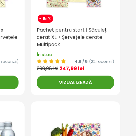
- 15 %
 x
Pachet pentru start | Săculeț
ervețele
cerat XL + Șervețele cerate
Multipack
În stoc
 recenzii)
4,9 / 5
(22 recenzii)
290,98 lei
247,99 lei
VIZUALIZEAZĂ