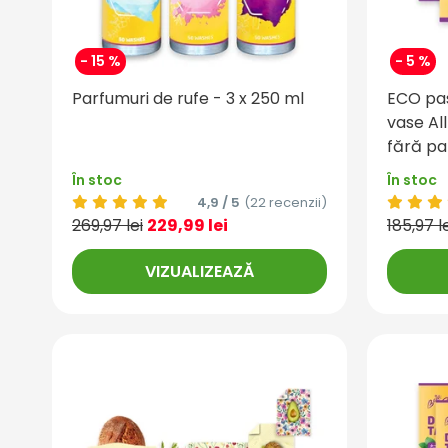
- 15 %
- 5 %
Parfumuri de rufe - 3 x 250 ml
ECO pas
vase All
fără p
În stoc
În stoc
4,9 / 5
(22 recenzii)
269,97 lei
229,99 lei
185,97 l
VIZUALIZEAZĂ