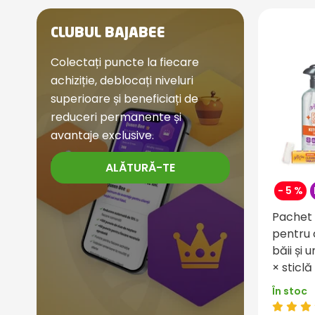
CLUBUL BAJABEE
Colectați puncte la fiecare
achiziție, deblocați niveluri
superioare și beneficiați de
reduceri permanente și
avantaje exclusive.
ALĂTURĂ-TE
- 5 %
Pachet 
pentru 
băii și 
× sticlă
În stoc