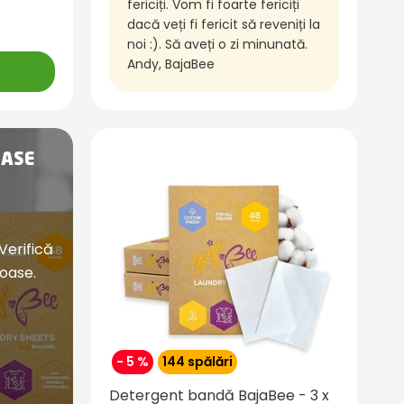
fericiți. Vom fi foarte fericiți
dacă veți fi fericit să reveniți la
noi :). Să aveți o zi minunată.
Andy, BajaBee
OASE
Verifică
oase.
- 5 %
144 spălări
Detergent bandă BajaBee - 3 x