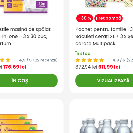
- 30 %
Preț bombă
tile mașină de spălat
Pachet pentru familie | 3
-in-one – 3 x 30 buc,
Săculeți cerați XL + 3 x Ș
arfum
cerate Multipack
În stoc
4,9 / 5
(22 recenzii)
4,9 / 5
(22
ei
176,69 lei
872,94 lei
611,99 lei
ÎN COȘ
VIZUALIZEAZĂ