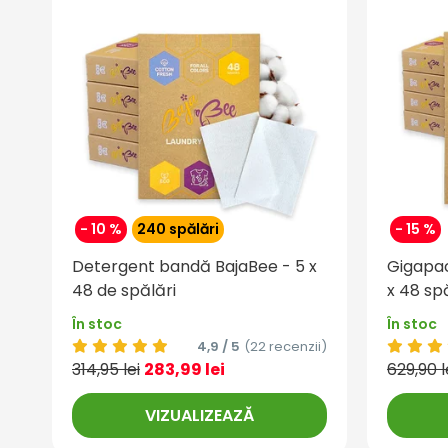
- 10 %
240 spălări
- 15 %
Detergent bandă BajaBee - 5 x
Gigapac
48 de spălări
x 48 sp
În stoc
În stoc
4,9 / 5
(22 recenzii)
314,95 lei
283,99 lei
629,90 l
VIZUALIZEAZĂ