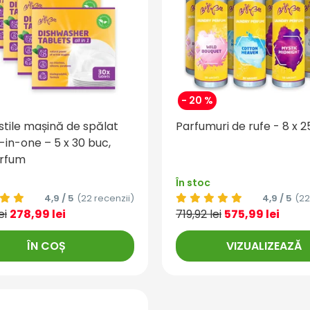
- 20 %
tile mașină de spălat
Parfumuri de rufe - 8 x 
-in-one – 5 x 30 buc,
arfum
În stoc
4,9 / 5
(22 recenzii)
4,9 / 5
(22
ei
278,99 lei
719,92 lei
575,99 lei
ÎN COȘ
VIZUALIZEAZĂ