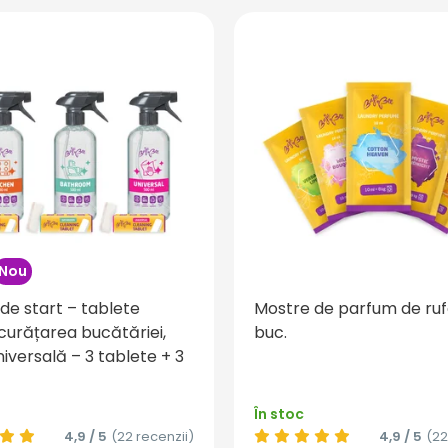
Nou
de start – tablete
Mostre de parfum de ruf
curățarea bucătăriei,
buc.
universală – 3 tablete + 3
În stoc
4,9 / 5
(22 recenzii)
4,9 / 5
(22