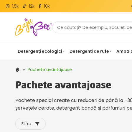
1,5k
12k
10k
Detergenți ecologici
Detergenți de rufe
Ambala
🏠
»
Pachete avantajoase
Pachete avantajoase
Pachete special create cu reduceri de până la –30 
șervețele cerate, detergent bandă și parfumuri pe
Filtru