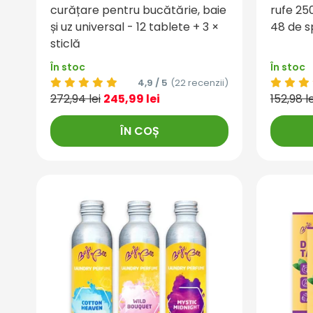
curățare pentru bucătărie, baie
rufe 25
și uz universal - 12 tablete + 3 ×
48 de s
sticlă
În stoc
În stoc
4,9 / 5
(22 recenzii)
272,94 lei
245,99 lei
152,98 le
ÎN COȘ