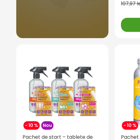
107,97 l
- 10 %
Nou
- 10 %
Pachet de start – tablete de
Pachet 