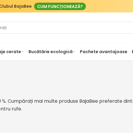
Clubul BajaBee
CUM FUNCȚIONEAZĂ?
je cerate
Bucătărie ecologică
Pachete avantajoase
%. Cumpărați mai multe produse BajaBee preferate dintr-o
ntru rufe.