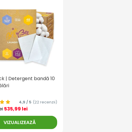
k | Detergent bandă 10
ălări
4,9 / 5
(22 recenzii)
ei
535,99 lei
VIZUALIZEAZĂ