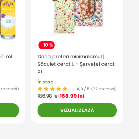
- 10 %
250 ml
Dacă preferi minimalismul |
Săculeț cerat L + Șervețel cerat
XL
În stoc
 recenzii)
4,9 / 5
(22 recenzii)
186,98 lei
168,99 lei
VIZUALIZEAZĂ