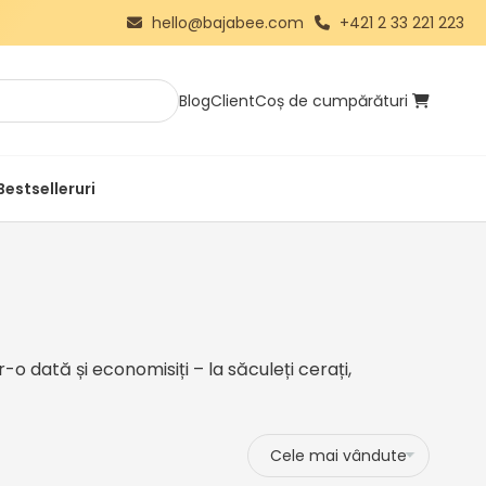
hello@bajabee.com
+421 2 33 221 223
Blog
Client
Coș de cumpărături
Bestselleruri
 dată și economisiți – la săculeți cerați,