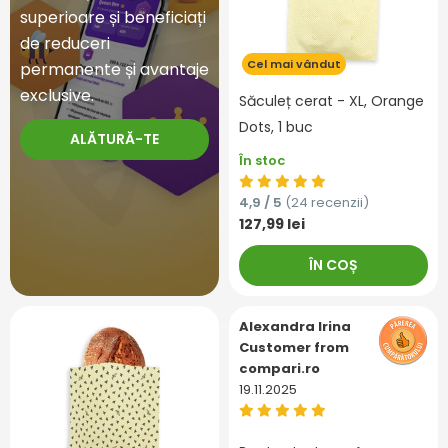
superioare și beneficiați
de reduceri
Cel mai vândut
permanente și avantaje
exclusive.
Săculeț cerat - XL, Orange
Dots, 1 buc
ALĂTURĂ-TE
În stoc
4,9 / 5
(24 recenzii)
127,99 lei
ÎN COȘ
Alexandra Irina
Customer from
compari.ro
19.11.2025