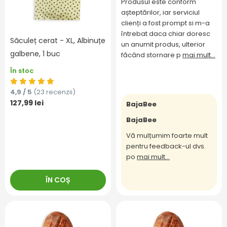
Produsul este conform
așteptărilor, iar serviciul
clienți a fost prompt si m-a
întrebat daca chiar doresc
Săculeț cerat - XL, Albinuțe
un anumit produs, ulterior
galbene, 1 buc
făcând stornare p
mai mult...
În stoc
4,9 / 5
(23 recenzii)
127,99 lei
BajaBee
BajaBee
Vă mulțumim foarte mult
pentru feedback-ul dvs.
po
mai mult...
ÎN COȘ