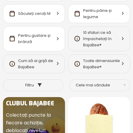
Pentru pâine și
Săculeți cerați M
legume
10 sfaturi ce să
Pentru gustare și
împachetați în
brânză
BajaBee®
Cum să ai grijă de
Toate dimensiunile
BajaBee
BajaBee®
Filtru
CLUBUL BAJABEE
Colectați puncte la
fiecare achiziție,
deblocați niveluri