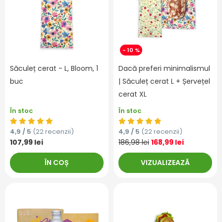
- 10 %
Săculeț cerat - L, Bloom, 1
Dacă preferi minimalismul
buc
| Săculeț cerat L + Șervețel
cerat XL
În stoc
În stoc
4,9 / 5
(22 recenzii)
4,9 / 5
(22 recenzii)
107,99 lei
186,98 lei
168,99 lei
ÎN COȘ
VIZUALIZEAZĂ