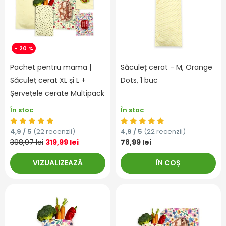
- 20 %
Pachet pentru mama |
Săculeț cerat - M, Orange
Săculeț cerat XL și L +
Dots, 1 buc
Șervețele cerate Multipack
În stoc
În stoc
4,9 / 5
(22 recenzii)
4,9 / 5
(22 recenzii)
398,97 lei
319,99 lei
78,99 lei
VIZUALIZEAZĂ
ÎN COȘ