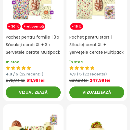
- 30 %
Preț bombă
- 15 %
Pachet pentru familie | 3 x
Pachet pentru start |
Săculeți cerați XL + 3 x
Săculeț cerat XL +
Șervețele cerate Multipack
Șervețele cerate Multipack
În stoc
În stoc
4,9 / 5
(22 recenzii)
4,9 / 5
(22 recenzii)
872,94 lei
611,99 lei
290,98 lei
247,99 lei
VIZUALIZEAZĂ
VIZUALIZEAZĂ