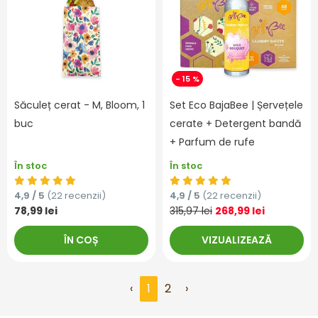
- 15 %
Săculeț cerat - M, Bloom, 1
Set Eco BajaBee | Șervețele
buc
cerate + Detergent bandă
+ Parfum de rufe
În stoc
În stoc
4,9 / 5
(22 recenzii)
4,9 / 5
(22 recenzii)
78,99 lei
315,97 lei
268,99 lei
ÎN COȘ
VIZUALIZEAZĂ
‹
1
2
›