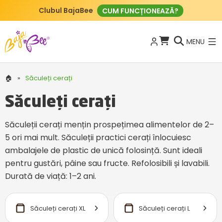
Clubul BajaBee
CUM FUNCȚIONEAZĂ?
MENU
🏠
»
Săculeți cerați
Săculeți cerați
Săculeții cerați mențin prospețimea alimentelor de 2–
5 ori mai mult. Săculeții practici cerați înlocuiesc
ambalajele de plastic de unică folosință. Sunt ideali
pentru gustări, pâine sau fructe. Refolosibili și lavabili.
Durată de viață: 1–2 ani.
Săculeți cerați XL
Săculeți cerați L