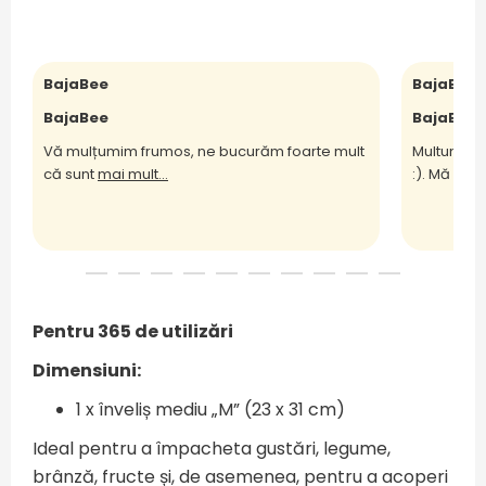
BajaBee
BajaBee
BajaBee
BajaBee
Vă mulțumim frumos, ne bucurăm foarte mult
Multumesc
că sunt
mai mult...
:). Mă bu
m
Pentru 365 de utilizări
Dimensiuni:
1 x înveliș mediu „M” (23 x 31 cm)
Ideal pentru a împacheta gustări, legume,
brânză, fructe și, de asemenea, pentru a acoperi