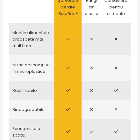
Șervețele
Pungi
Containere
cerate
din
pentru
BajaBee®
plastic
alimente
Mențin alimentele
proaspete mai
mult timp
Nu se descompun
în microplastice
Reutilizabile
Biodegradabile
Economisesc
spațiu