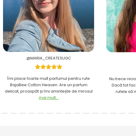
@MARIA_CREATESUGC
Îmi place foarte mult parfumul pentru rufe
Nu trece nici
BajaBee Cotton Heaven. Are un parfum
Dacă tot fac
delicat, proaspăt și îmi amintește de mirosul
rufele să
mai mult...