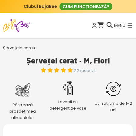
Clubul BajaBee
CUM FUNCȚIONEAZĂ?
MENU
Șervețele cerate
Șervețel cerat - M, Flori
22 recenzii
Lavabil cu
Utilizați timp de 1–2
Păstrează
detergent de vase
ani
prospețimea
alimentelor