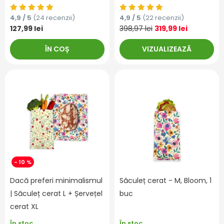
4,9 / 5
(24 recenzii)
4,9 / 5
(22 recenzii)
127,99 lei
398,97 lei
319,99 lei
ÎN COȘ
VIZUALIZEAZĂ
- 10 %
Dacă preferi minimalismul
Săculeț cerat - M, Bloom, 1
| Săculeț cerat L + Șervețel
buc
cerat XL
În stoc
În stoc