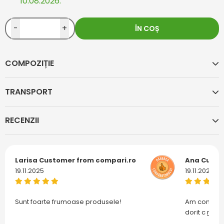
10.08.2026.
-
+
ÎN COȘ
COMPOZIȚIE
TRANSPORT
RECENZII
Larisa
Customer from compari.ro
Ana
Custo
19.11.2025
19.11.2025
Sunt foarte frumoase produsele!
Am comanda
dorit c
mai m