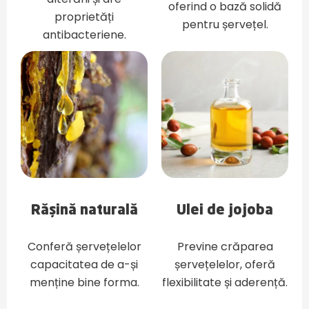
oferind o bază solidă
proprietăți
pentru șervețel.
antibacteriene.
Rășină naturală
Ulei de jojoba
Conferă șervețelelor
Previne crăparea
capacitatea de a-și
șervețelelor, oferă
menține bine forma.
flexibilitate și aderență.