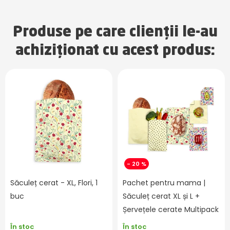
Produse pe care clienții le-au
achiziționat cu acest produs:
- 20 %
Săculeț cerat - XL, Flori, 1
Pachet pentru mama |
buc
Săculeț cerat XL și L +
Șervețele cerate Multipack
În stoc
În stoc