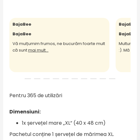
BajaBee
BajaBee
BajaBee
BajaBee
Vă mulțumim frumos, ne bucurăm foarte mult
Multumesc
că sunt
mai mult...
:). Mă bu
m
Pentru 365 de utilizări
Dimensiuni:
1x șervețel mare „XL” (40 x 48 cm)
Pachetul conține 1 șervețel de mărimea XL.