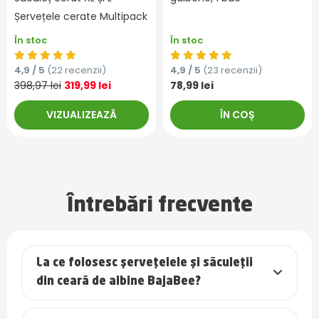
Șervețele cerate Multipack
În stoc
În stoc
4,9 / 5
(22 recenzii)
4,9 / 5
(23 recenzii)
398,97 lei
319,99 lei
78,99 lei
VIZUALIZEAZĂ
ÎN COȘ
Întrebări frecvente
La ce folosesc șervețelele și săculeții
din ceară de albine BajaBee?