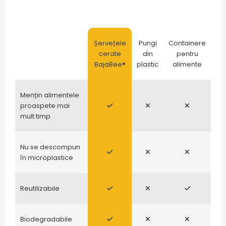
Șervețele
Pungi
Containere
cerate
din
pentru
BajaBee®
plastic
alimente
Mențin alimentele
proaspete mai
mult timp
Nu se descompun
în microplastice
Reutilizabile
Biodegradabile