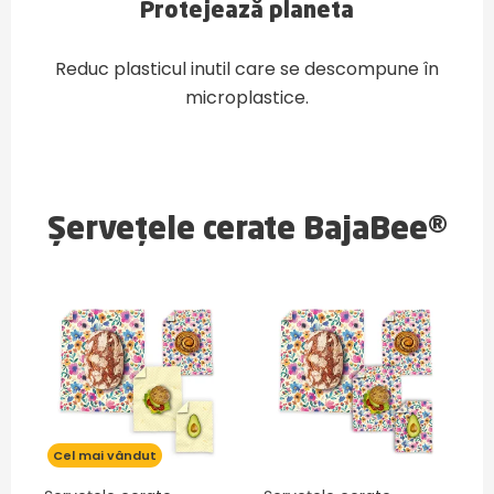
Protejează planeta
Reduc plasticul inutil care se descompune în
microplastice.
Șervețele cerate BajaBee®
Cel mai vândut