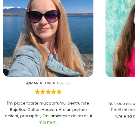
@MARIA_CREATESUGC
Îmi place foarte mult parfumul pentru rufe
Nu trece nici
BajaBee Cotton Heaven. Are un parfum
Dacă tot fac
delicat, proaspăt și îmi amintește de mirosul
rufele să
mai mult...