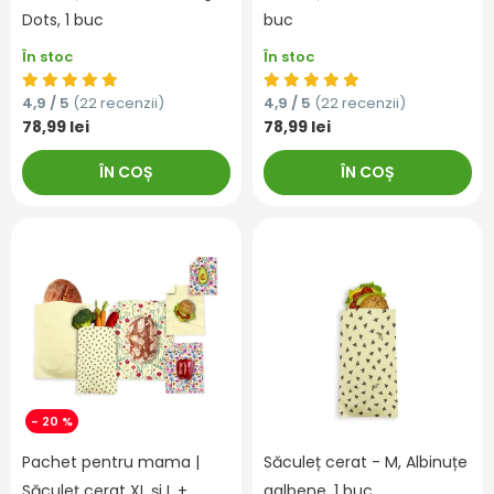
Dots, 1 buc
buc
În stoc
În stoc
4,9 / 5
(22 recenzii)
4,9 / 5
(22 recenzii)
78,99 lei
78,99 lei
ÎN COȘ
ÎN COȘ
- 20 %
Pachet pentru mama |
Săculeț cerat - M, Albinuțe
Săculeț cerat XL și L +
galbene, 1 buc