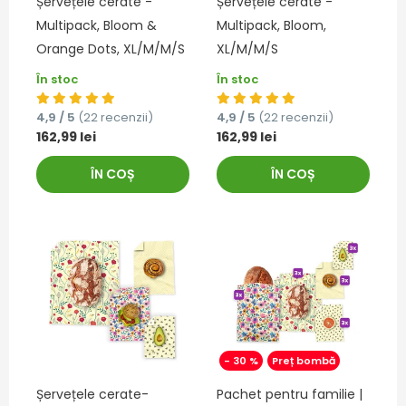
Șervețele cerate -
Șervețele cerate -
Multipack, Bloom &
Multipack, Bloom,
Orange Dots, XL/M/M/S
XL/M/M/S
În stoc
În stoc
4,9 / 5
(22 recenzii)
4,9 / 5
(22 recenzii)
162,99 lei
162,99 lei
ÎN COȘ
ÎN COȘ
- 30 %
Preț bombă
Șervețele cerate-
Pachet pentru familie |