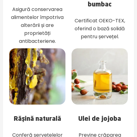
bumbac
Asigură conservarea
alimentelor împotriva
Certificat OEKO-TEX,
alterării și are
oferind o bază solidă
proprietăți
pentru șervețel.
antibacteriene.
Rășină naturală
Ulei de jojoba
Conferă șervețelelor
Previne crăparea