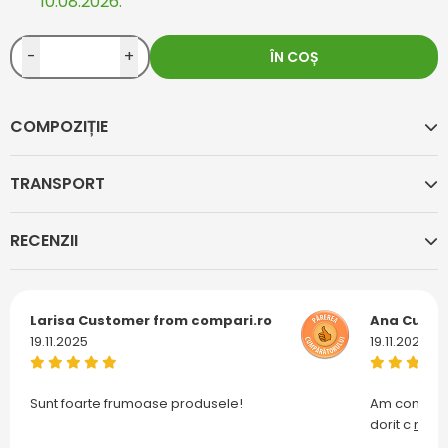
10.08.2026.
-
+
ÎN COȘ
COMPOZIȚIE
TRANSPORT
RECENZII
Larisa
Customer from compari.ro
Ana
Custo
19.11.2025
19.11.2025
Sunt foarte frumoase produsele!
Am comanda
dorit c
mai m