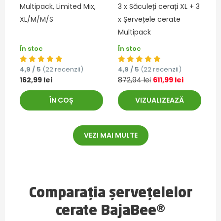
Multipack, Limited Mix,
3 x Săculeți cerați XL + 3
XL/M/M/S
x Șervețele cerate
Multipack
În stoc
În stoc
4,9 / 5
(22 recenzii)
4,9 / 5
(22 recenzii)
162,99 lei
872,94 lei
611,99 lei
ÎN COȘ
VIZUALIZEAZĂ
VEZI MAI MULTE
Comparația șervețelelor
cerate BajaBee®