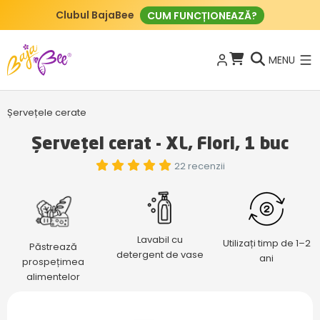
Clubul BajaBee
CUM FUNCȚIONEAZĂ?
MENU
Șervețele cerate
Șervețel cerat - XL, Flori, 1 buc
22 recenzii
Lavabil cu
Utilizați timp de 1–2
Păstrează
detergent de vase
ani
prospețimea
alimentelor