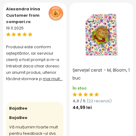
Alexandra Irina
Customer from
compari.ro
19.11.2025
Produsul este conform
așteptărilor, iar serviciul
clienți a fost prompt si m-a
întrebat daca chiar doresc
Șervețel cerat - M, Bloom, 1
un anumit produs, ulterior
buc
făcând stornare p
mai mult...
În stoc
4,9 / 5
(22 recenzii)
44,99 lei
BajaBee
BajaBee
Vă mulțumim foarte mult
pentru feedback-ul dvs.