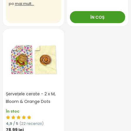
po
mai mult...
ÎN COȘ
Șervețele cerate - 2 x M,
Bloom & Orange Dots
În stoc
4,9 / 5
(22 recenzii)
78,99 lei