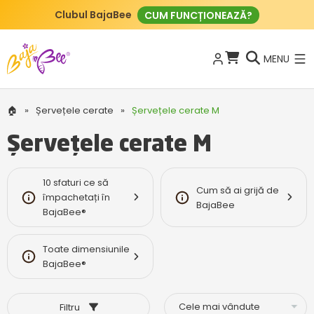
Clubul BajaBee
CUM FUNCȚIONEAZĂ?
MENU
🏠
»
Șervețele cerate
»
Șervețele cerate M
Șervețele cerate M
10 sfaturi ce să
Cum să ai grijă de
împachetați în
BajaBee
BajaBee®
Toate dimensiunile
BajaBee®
Filtru