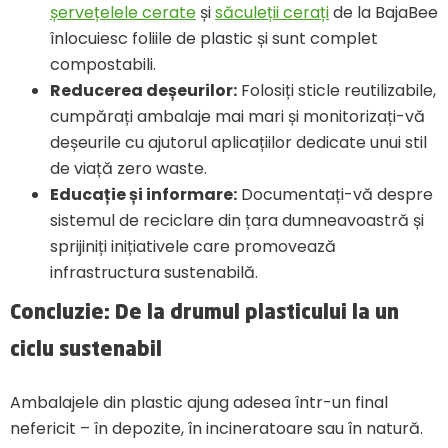
șervețelele cerate
și
săculeții cerați
de la BajaBee
înlocuiesc foliile de plastic și sunt complet
compostabili.
Reducerea deșeurilor:
Folosiți sticle reutilizabile,
cumpărați ambalaje mai mari și monitorizați-vă
deșeurile cu ajutorul aplicațiilor dedicate unui stil
de viață zero waste.
Educație și informare:
Documentați-vă despre
sistemul de reciclare din țara dumneavoastră și
sprijiniți inițiativele care promovează
infrastructura sustenabilă.
Concluzie: De la drumul plasticului la un
ciclu sustenabil
Ambalajele din plastic ajung adesea într-un final
nefericit – în depozite, în incineratoare sau în natură.