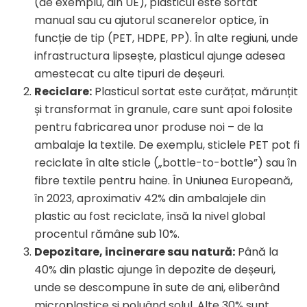
(de exemplu, din UE), plasticul este sortat
manual sau cu ajutorul scanerelor optice, în
funcție de tip (PET, HDPE, PP). În alte regiuni, unde
infrastructura lipsește, plasticul ajunge adesea
amestecat cu alte tipuri de deșeuri.
Reciclare:
Plasticul sortat este curățat, mărunțit
și transformat în granule, care sunt apoi folosite
pentru fabricarea unor produse noi – de la
ambalaje la textile. De exemplu, sticlele PET pot fi
reciclate în alte sticle („bottle-to-bottle”) sau în
fibre textile pentru haine. În Uniunea Europeană,
în 2023, aproximativ 42% din ambalajele din
plastic au fost reciclate, însă la nivel global
procentul rămâne sub 10%.
Depozitare, incinerare sau natură:
Până la
40% din plastic ajunge în depozite de deșeuri,
unde se descompune în sute de ani, eliberând
microplastice și poluând solul. Alte 30% sunt