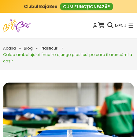
Clubul BajaBee
CUM FUNCȚIONEAZĂ?
MENU
Acasă
»
Blog
»
Plasticuri
»
Calea ambalajului: Încotro ajunge plasticul pe care îl aruncăm la
coș?