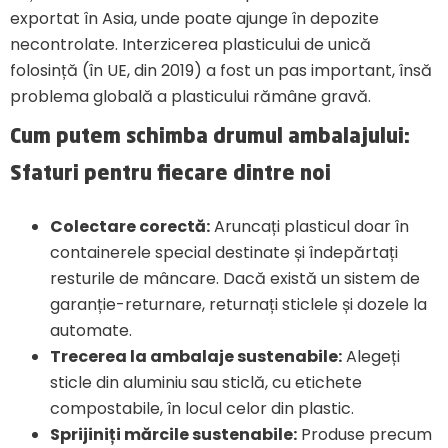
exportat în Asia, unde poate ajunge în depozite
necontrolate. Interzicerea plasticului de unică
folosință (în UE, din 2019) a fost un pas important, însă
problema globală a plasticului rămâne gravă.
Cum putem schimba drumul ambalajului:
Sfaturi pentru fiecare dintre noi
Colectare corectă:
Aruncați plasticul doar în
containerele special destinate și îndepărtați
resturile de mâncare. Dacă există un sistem de
garanție-returnare, returnați sticlele și dozele la
automate.
Trecerea la ambalaje sustenabile:
Alegeți
sticle din aluminiu sau sticlă, cu etichete
compostabile, în locul celor din plastic.
Sprijiniți mărcile sustenabile:
Produse precum