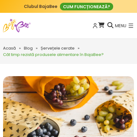
Clubul BajaBee
CUM FUNCȚIONEAZĂ?
MENU
Acasă
»
Blog
»
Șervețele cerate
»
Cât timp rezistă produsele alimentare în BajaBee?