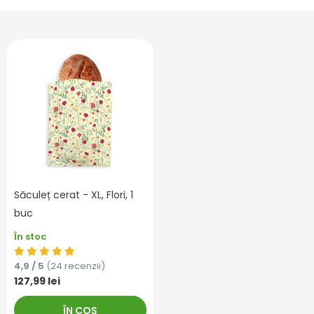
Săculeț cerat - XL, Flori, 1
buc
În stoc
4,9 / 5
(24 recenzii)
127,99 lei
ÎN COȘ