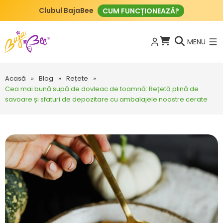
Clubul BajaBee
CUM FUNCȚIONEAZĂ?
MENU
Acasă
»
Blog
»
Rețete
»
Cea mai bună supă de dovleac de toamnă: Rețetă plină de
savoare și sfaturi de depozitare cu ambalajele noastre cerate