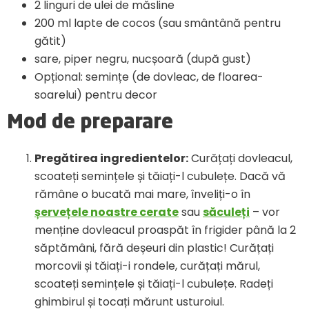
2 linguri de ulei de măsline
200 ml lapte de cocos (sau smântână pentru
gătit)
sare, piper negru, nucșoară (după gust)
Opțional: semințe (de dovleac, de floarea-
soarelui) pentru decor
Mod de preparare
Pregătirea ingredientelor:
Curățați dovleacul,
scoateți semințele și tăiați-l cubulețe. Dacă vă
rămâne o bucată mai mare, înveliți-o în
șervețele noastre cerate
sau
săculeți
– vor
menține dovleacul proaspăt în frigider până la 2
săptămâni, fără deșeuri din plastic! Curățați
morcovii și tăiați-i rondele, curățați mărul,
scoateți semințele și tăiați-l cubulețe. Radeți
ghimbirul și tocați mărunt usturoiul.