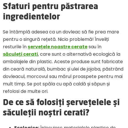
Sfaturi pentru păstrarea
ingredientelor
Se întâmplă adesea ca un dovleac să fie prea mare
pentru o singură rețetă. Nicio problemă! Înveliți
resturile în
șervețele noastre cerate
sau în
săculeți cerati
, care sunt o alternativă ecologică la
ambalajele din plastic. Aceste produse sunt fabricate
din ceară naturală, bumbac și ulei de jojoba, păstrând
dovleacul, morcovul sau mărul proaspete pentru mai
mult timp. Se pot spăla cu apă caldă și săpun și
refolosi de multe ori.
De ce să folosiți șervețelele și
săculeții noștri cerati?
Ecologice:
Înlocuiesc materialele plastice de