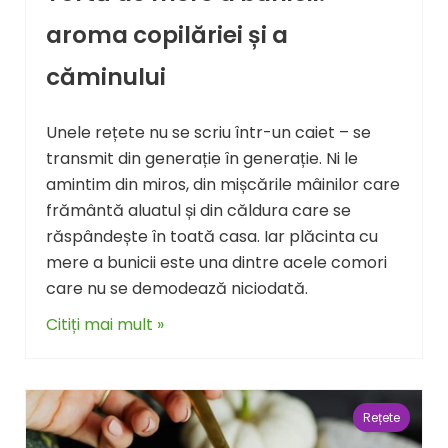
aroma copilăriei și a
căminului
Unele rețete nu se scriu într-un caiet – se
transmit din generație în generație. Ni le
amintim din miros, din mișcările mâinilor care
frământă aluatul și din căldura care se
răspândește în toată casa. Iar plăcinta cu
mere a bunicii este una dintre acele comori
care nu se demodează niciodată.
Citiți mai mult »
Rețete