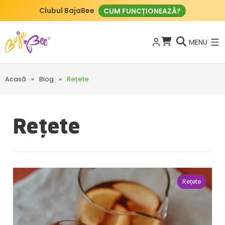
Clubul BajaBee
CUM FUNCȚIONEAZĂ?
MENU
Acasă
»
Blog
»
Rețete
Rețete
Rețete