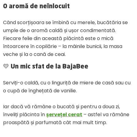
O aromă de neînlocuit
Când scorțișoara se îmbină cu merele, bucătăria se
umple de o aromă caldă și ușor condimentată.
Fiecare felie din această plăcintă este o mică
întoarcere în copilărie – la mâinile bunicii, la masa
veche și la o cană de ceai.
💛 Un mic sfat de la BajaBee
Serviți-o caldă, cu o linguriță de miere de casă sau cu
o cupă de înghețată de vanilie.
Iar dacă vă rămâne o bucată și pentru a doua zi,
înveliți plăcinta în
șervețel cerat
– astfel va rămâne
proaspătă și parfumată cât mai mult timp.