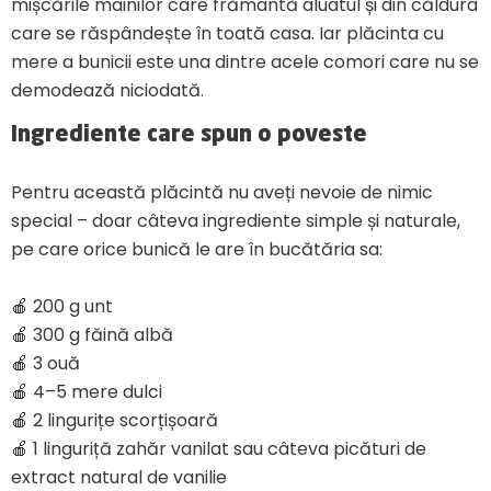
mișcările mâinilor care frământă aluatul și din căldura
care se răspândește în toată casa. Iar plăcinta cu
mere a bunicii este una dintre acele comori care nu se
demodează niciodată.
Ingrediente care spun o poveste
Pentru această plăcintă nu aveți nevoie de nimic
special – doar câteva ingrediente simple și naturale,
pe care orice bunică le are în bucătăria sa:
🍎 200 g unt
🍎 300 g făină albă
🍎 3 ouă
🍎 4–5 mere dulci
🍎 2 lingurițe scorțișoară
🍎 1 linguriță zahăr vanilat sau câteva picături de
extract natural de vanilie