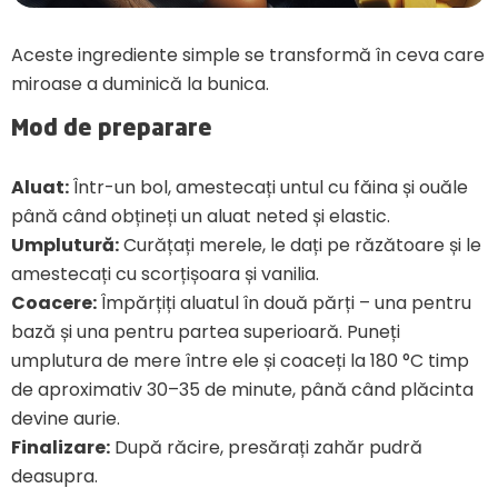
Aceste ingrediente simple se transformă în ceva care
miroase a duminică la bunica.
Mod de preparare
Aluat:
Într-un bol, amestecați untul cu făina și ouăle
până când obțineți un aluat neted și elastic.
Umplutură:
Curățați merele, le dați pe răzătoare și le
amestecați cu scorțișoara și vanilia.
Coacere:
Împărțiți aluatul în două părți – una pentru
bază și una pentru partea superioară. Puneți
umplutura de mere între ele și coaceți la 180 °C timp
de aproximativ 30–35 de minute, până când plăcinta
devine aurie.
Finalizare:
După răcire, presărați zahăr pudră
deasupra.