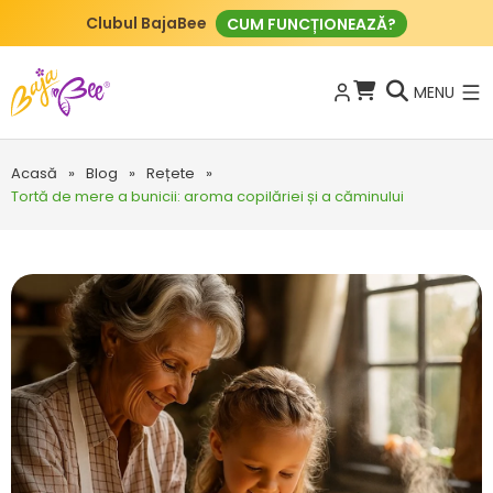
Clubul BajaBee
CUM FUNCȚIONEAZĂ?
MENU
Acasă
»
Blog
»
Rețete
»
Tortă de mere a bunicii: aroma copilăriei și a căminului