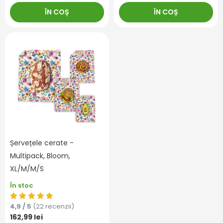
ÎN COȘ
ÎN COȘ
Șervețele cerate -
Multipack, Bloom,
XL/M/M/S
În stoc
4,9 / 5
(22 recenzii)
162,99 lei