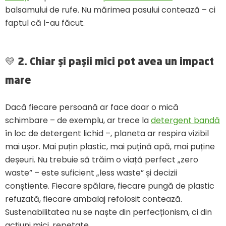
balsamului de rufe. Nu mărimea pasului contează – ci
faptul că l-au făcut.
💛
2. Chiar și pașii mici pot avea un impact
mare
Dacă fiecare persoană ar face doar o mică
schimbare – de exemplu, ar trece la
detergent bandă
în loc de detergent lichid –, planeta ar respira vizibil
mai ușor. Mai puțin plastic, mai puțină apă, mai puține
deșeuri. Nu trebuie să trăim o viață perfect „zero
waste” – este suficient „less waste” și decizii
conștiente. Fiecare spălare, fiecare pungă de plastic
refuzată, fiecare ambalaj refolosit contează.
Sustenabilitatea nu se naște din perfecționism, ci din
acțiuni mici, repetate.