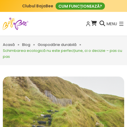
Clubul BajaBee
CUM FUNCȚIONEAZĂ?
MENU
Acasă
»
Blog
»
Gospodărie durabilă
»
Schimbarea ecologică nu este perfecțiune, ci o decizie – pas cu
pas