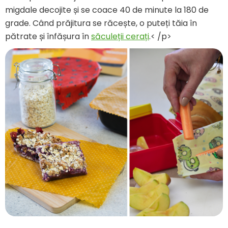
migdale decojite și se coace 40 de minute la 180 de
grade. Când prăjitura se răcește, o puteți tăia în
pătrate și înfășura în
săculeții cerați
.< /p>