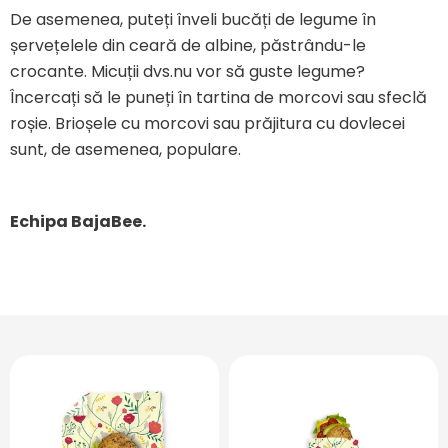
De asemenea, puteți înveli bucăți de legume în
șervețelele din ceară de albine, păstrându-le
crocante. Micuții dvs.nu vor să guste legume?
Încercați să le puneți în tartina de morcovi sau sfeclă
roșie. Brioșele cu morcovi sau prăjitura cu dovlecei
sunt, de asemenea, populare.
Echipa BajaBee.