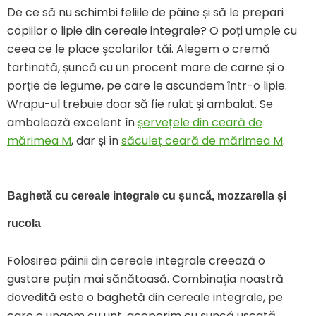
De ce să nu schimbi feliile de pâine și să le prepari
copiilor o lipie din cereale integrale? O poți umple cu
ceea ce le place școlarilor tăi. Alegem o cremă
tartinată, șuncă cu un procent mare de carne și o
porție de legume, pe care le ascundem într-o lipie.
Wrapu-ul trebuie doar să fie rulat și ambalat. Se
ambalează excelent în
șervețele din ceară de
mărimea M
, dar și în
săculeț ceară de mărimea M
.
Baghetă cu cereale integrale cu șuncă, mozzarella și 
rucola
Folosirea pâinii din cereale integrale creează o
gustare puțin mai sănătoasă. Combinația noastră
dovedită este o baghetă din cereale integrale, pe
care o ungem cu unt, acoperim cu șuncă uscată,