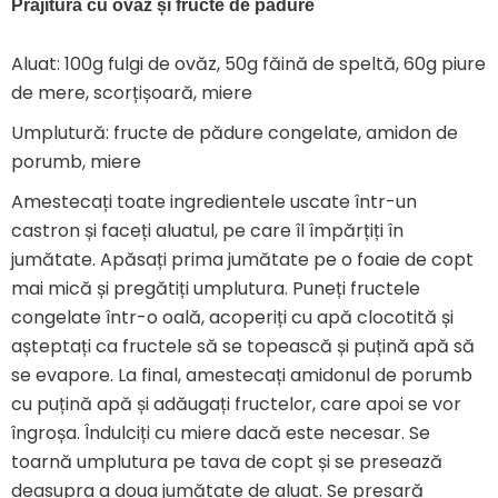
Prăjitură cu ovăz și fructe de pădure
Aluat: 100g fulgi de ovăz, 50g făină de speltă, 60g piure
de mere, scorțișoară, miere
Umplutură: fructe de pădure congelate, amidon de
porumb, miere
Amestecați toate ingredientele uscate într-un
castron și faceți aluatul, pe care îl împărțiți în
jumătate. Apăsați prima jumătate pe o foaie de copt
mai mică și pregătiți umplutura. Puneți fructele
congelate într-o oală, acoperiți cu apă clocotită și
așteptați ca fructele să se topească și puțină apă să
se evapore. La final, amestecați amidonul de porumb
cu puțină apă și adăugați fructelor, care apoi se vor
îngroșa. Îndulciți cu miere dacă este necesar. Se
toarnă umplutura pe tava de copt și se presează
deasupra a doua jumătate de aluat. Se presară