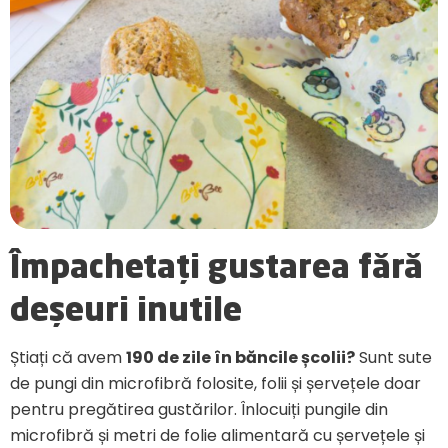
Împachetați gustarea fără
deșeuri inutile
Știați că avem
190 de zile în băncile școlii?
Sunt sute
de pungi din microfibră folosite, folii și șervețele doar
pentru pregătirea gustărilor. Înlocuiți pungile din
microfibră și metri de folie alimentară cu șervețele și