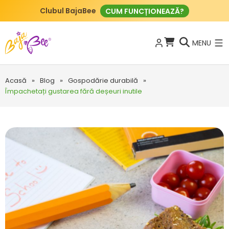
Clubul BajaBee
CUM FUNCȚIONEAZĂ?
MENU
Acasă
»
Blog
»
Gospodărie durabilă
»
Împachetați gustarea fără deșeuri inutile