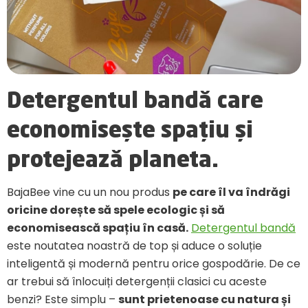
Detergentul bandă care
economisește spațiu și
protejează planeta.
BajaBee vine cu un nou produs
pe care îl va îndrăgi
oricine dorește să spele ecologic și să
economisească spațiu în casă.
Detergentul bandă
este noutatea noastră de top și aduce o soluție
inteligentă și modernă pentru orice gospodărie. De ce
ar trebui să înlocuiți detergenții clasici cu aceste
benzi? Este simplu –
sunt prietenoase cu natura și