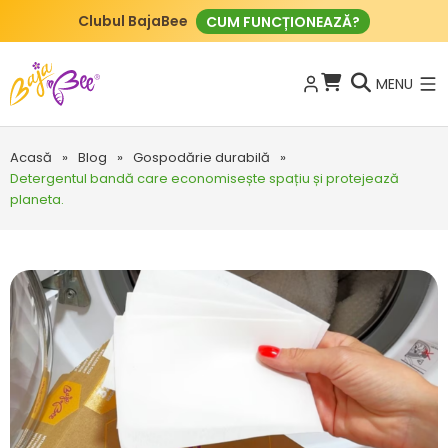
Clubul BajaBee
CUM FUNCȚIONEAZĂ?
MENU
Acasă
»
Blog
»
Gospodărie durabilă
»
Detergentul bandă care economisește spațiu și protejează
planeta.