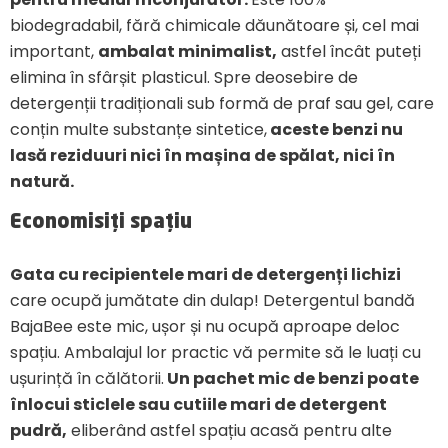
biodegradabil, fără chimicale dăunătoare și, cel mai
important,
ambalat minimalist,
astfel încât puteți
elimina în sfârșit plasticul. Spre deosebire de
detergenții tradiționali sub formă de praf sau gel, care
conțin multe substanțe sintetice,
aceste benzi nu
lasă reziduuri nici în mașina de spălat, nici în
natură.
Economisiți spațiu
Gata cu recipientele mari de detergenți lichizi
care ocupă jumătate din dulap! Detergentul bandă
BajaBee este mic, ușor și nu ocupă aproape deloc
spațiu. Ambalajul lor practic vă permite să le luați cu
ușurință în călătorii.
Un pachet mic de benzi poate
înlocui sticlele sau cutiile mari de detergent
pudră,
eliberând astfel spațiu acasă pentru alte