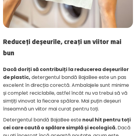
Reduceți deșeurile, creați un viitor mai
bun
Dacă doriți să contribuiți la reducerea deșeurilor
de plastic,
detergentul bandă BajaBee este un pas
excelent în direcția corectă. Ambalajele sunt minime
și complet reciclabile, astfel încât nu va trebui să vă
simțiți vinovat la fiecare spălare. Mai puțin deșeuri
înseamnă un viitor mai curat pentru toți.
Detergentul bandă BajaBee este
noul hit pentru toți
cei care caută o spălare simplă și ecologică.
Dacă
nu ați încercat încă această noutate, acum este