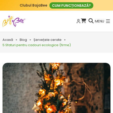
Clubul BajaBee
CUM FUNCȚIONEAZĂ?
MENU
Acasă
»
Blog
»
Șervețele cerate
»
5 Sfaturi pentru cadouri ecologice (firme)