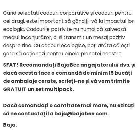
Când selectați cadouri corporative și cadouri pentru
cei dragi, este important să gândiți-vă la impactul lor
ecologic. Cadourile potrivite nu numai că salvează
mediul înconjurător, ci și transmit un mesaj pozitiv
despre tine. Cu cadouri ecologice, poți arăta că ești
gata să acționezi pentru binele planetei noastre.
SFAT! Recomandați BajaBee angajatorului dvs. și
dacă acesta face o comandă de minim 15 bucăți
de ambalaje cerate, scrieți-ne și vă vom trimite
GRATUIT un set multipack.
Dacă comandați o cantitate mai mare, nu ezitați
să ne contactați la
baja@bajabee.com
.
Baja.