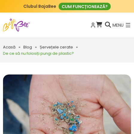
Clubul BajaBee
CUM FUNCȚIONEAZĂ?
MENU
Acasă
»
Blog
»
Șervețele cerate
»
De ce să nu folosiți pungi de plastic?