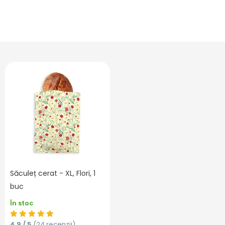
Săculeț cerat - XL, Flori, 1
buc
În stoc
4,9 / 5
(24 recenzii)