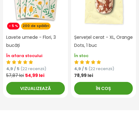
- 5 %
200 de spălări
Lavete umede - Flori, 3
Șervețel cerat - XL, Orange
bucăți
Dots, 1 buc
În afara stocului
În stoc
4,9 / 5
(22 recenzii)
4,9 / 5
(22 recenzii)
57,87 lei
54,99 lei
78,99 lei
VIZUALIZEAZĂ
ÎN COȘ