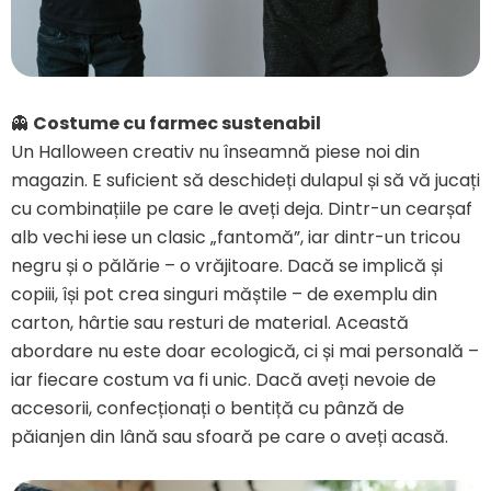
👻
Costume cu farmec sustenabil
Un Halloween creativ nu înseamnă piese noi din
magazin. E suficient să deschideți dulapul și să vă jucați
cu combinațiile pe care le aveți deja. Dintr-un cearșaf
alb vechi iese un clasic „fantomă”, iar dintr-un tricou
negru și o pălărie – o vrăjitoare. Dacă se implică și
copiii, își pot crea singuri măștile – de exemplu din
carton, hârtie sau resturi de material. Această
abordare nu este doar ecologică, ci și mai personală –
iar fiecare costum va fi unic. Dacă aveți nevoie de
accesorii, confecționați o bentiță cu pânză de
păianjen din lână sau sfoară pe care o aveți acasă.