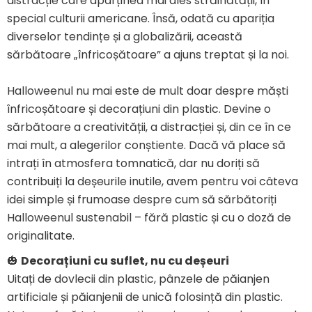
distracție care aparținea mai ales străinătății, în
special culturii americane. Însă, odată cu apariția
diverselor tendințe și a globalizării, această
sărbătoare „înfricoșătoare” a ajuns treptat și la noi.
Halloweenul nu mai este de mult doar despre măști
înfricoșătoare și decorațiuni din plastic. Devine o
sărbătoare a creativității, a distracției și, din ce în ce
mai mult, a alegerilor conștiente. Dacă vă place să
intrați în atmosfera tomnatică, dar nu doriți să
contribuiți la deșeurile inutile, avem pentru voi câteva
idei simple și frumoase despre cum să sărbătoriți
Halloweenul sustenabil – fără plastic și cu o doză de
originalitate.
🎃
Decorațiuni cu suflet, nu cu deșeuri
Uitați de dovlecii din plastic, pânzele de păianjen
artificiale și păianjenii de unică folosință din plastic.