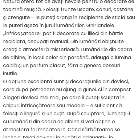
Natura oferă tot ce aveți nevoie pentru o decorare de
toamnă reușită. Folosiți frunze uscate, conuri, castane
și crenguțe – le puteți aranja în recipiente de sticlă sau
le puteți așeza în jurul lumânărilor. Ghirlandele
„înfricoșătoare” pot fi decorate cu lilieci din hârtie
reciclată, decupați manual. Din lumânări obișnuite
creați o atmosferă misterioasă. Lumânările din ceară
de albine, în locul celor din parafină, adaugă o lumină
caldă și un parfum plăcut, fără a genera deșeuri
inutile.
O opțiune excelentă sunt și decorațiunile din dovleci,
care după petrecere nu ajung la gunoi, ci în compost.
Alegeți dovleci mai mici, pe care îi puteți sculpta în
chipuri înfricoșătoare sau modele – e suficient să
folosiți o lingură și un cuțit. După sculptare, iluminați-i
cu lumânări din ceară de albine și veți obține o
atmosferă fermecătoare. Când sărbătoarea se
încheie, tăiați dovlecii în bucăți și adăugați-i în