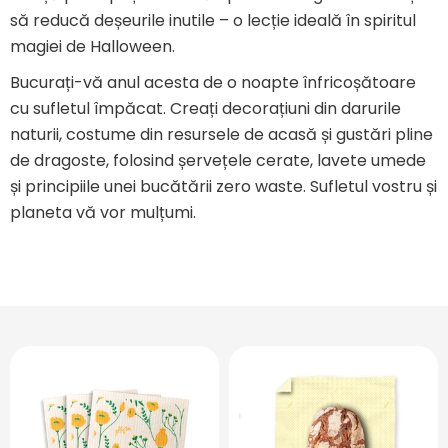
să reducă deșeurile inutile – o lecție ideală în spiritul
magiei de Halloween.
Bucurați-vă anul acesta de o noapte înfricoșătoare
cu sufletul împăcat. Creați decorațiuni din darurile
naturii, costume din resursele de acasă și gustări pline
de dragoste, folosind șervețele cerate, lavete umede
și principiile unei bucătării zero waste. Sufletul vostru și
planeta vă vor mulțumi.