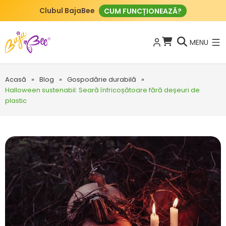
Clubul BajaBee
CUM FUNCȚIONEAZĂ?
MENU
Acasă
»
Blog
»
Gospodărie durabilă
»
Halloween sustenabil: Seară înfricoșătoare fără deșeuri de
plastic