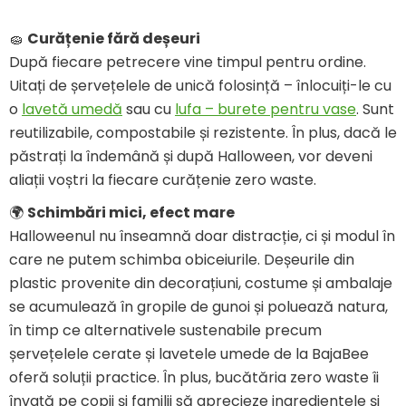
🧽
Curățenie fără deșeuri
După fiecare petrecere vine timpul pentru ordine.
Uitați de șervețelele de unică folosință – înlocuiți-le cu
o
lavetă umedă
sau cu
lufa – burete pentru vase
. Sunt
reutilizabile, compostabile și rezistente. În plus, dacă le
păstrați la îndemână și după Halloween, vor deveni
aliații voștri la fiecare curățenie zero waste.
🌍
Schimbări mici, efect mare
Halloweenul nu înseamnă doar distracție, ci și modul în
care ne putem schimba obiceiurile. Deșeurile din
plastic provenite din decorațiuni, costume și ambalaje
se acumulează în gropile de gunoi și poluează natura,
în timp ce alternativele sustenabile precum
șervețelele cerate și lavetele umede de la BajaBee
oferă soluții practice. În plus, bucătăria zero waste îi
învață pe copii și familii să aprecieze ingredientele și