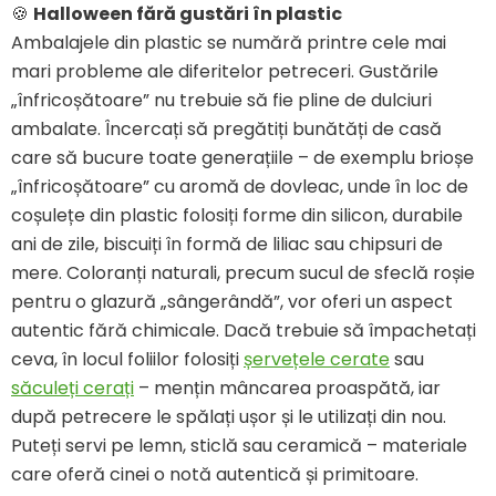
🍪
Halloween fără gustări în plastic
Ambalajele din plastic se numără printre cele mai
mari probleme ale diferitelor petreceri. Gustările
„înfricoșătoare” nu trebuie să fie pline de dulciuri
ambalate. Încercați să pregătiți bunătăți de casă
care să bucure toate generațiile – de exemplu brioșe
„înfricoșătoare” cu aromă de dovleac, unde în loc de
coșulețe din plastic folosiți forme din silicon, durabile
ani de zile, biscuiți în formă de liliac sau chipsuri de
mere. Coloranți naturali, precum sucul de sfeclă roșie
pentru o glazură „sângerândă”, vor oferi un aspect
autentic fără chimicale. Dacă trebuie să împachetați
ceva, în locul foliilor folosiți
șervețele cerate
sau
săculeți
cerați
– mențin mâncarea proaspătă, iar
după petrecere le spălați ușor și le utilizați din nou.
Puteți servi pe lemn, sticlă sau ceramică – materiale
care oferă cinei o notă autentică și primitoare.