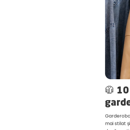
🧥 10
garde
Garderoba 
mai stilat 