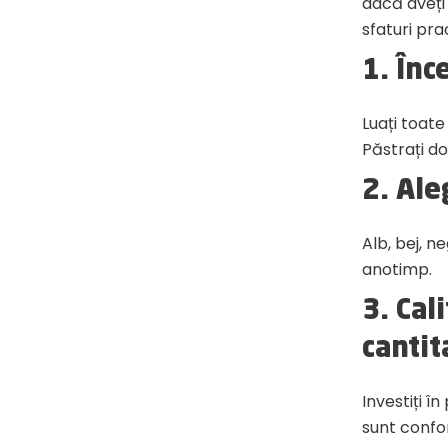
dacă aveți 
sfaturi pr
1. Înc
Luați toate
Păstrați do
2. Ale
Alb, bej, n
anotimp.
3. Cal
cantit
Investiți î
sunt confor