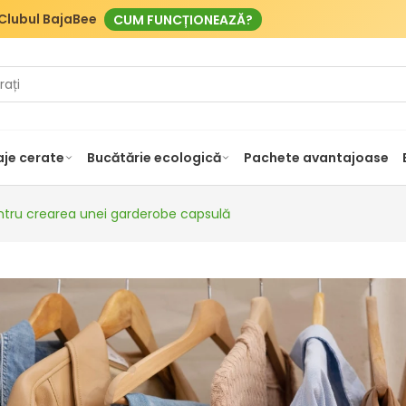
Clubul BajaBee
CUM FUNCȚIONEAZĂ?
je cerate
Bucătărie ecologică
Pachete avantajoase
entru crearea unei garderobe capsulă