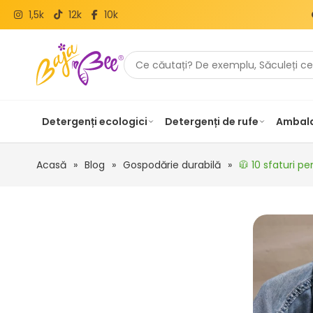
1,5k
12k
10k
Detergenți ecologici
Detergenți de rufe
Ambala
Acasă
»
Blog
»
Gospodărie durabilă
»
🧥 10 sfaturi p