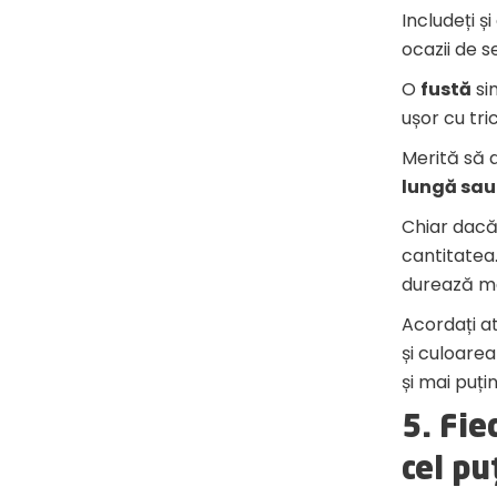
Includeți și
ocazii de s
O
fustă
si
ușor cu tri
Merită să a
lungă sau
Chiar dacă
cantitatea.
durează ma
Acordați ate
și culoarea
și mai puți
5. Fie
cel pu