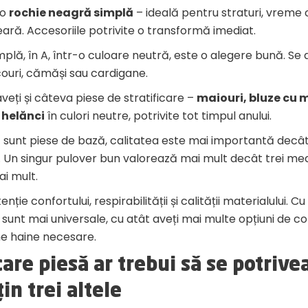
 o
rochie neagră simplă
– ideală pentru straturi, vreme 
eară. Accesoriile potrivite o transformă imediat.
mplă, în A, într-o culoare neutră, este o alegere bună. Se
couri, cămăși sau cardigane.
veți și câteva piese de stratificare –
maiouri, bluze cu
 helănci
în culori neutre, potrivite tot timpul anului.
 sunt piese de bază, calitatea este mai importantă decâ
 Un singur pulover bun valorează mai mult decât trei medi
i mult.
nție confortului, respirabilității și calității materialului. C
 sunt mai universale, cu atât aveți mai multe opțiuni de 
ne haine necesare.
care piesă ar trebui să se potrive
țin trei altele