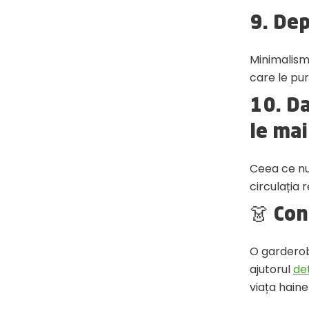
9. Dep
Minimalism
care le pur
10. Da
le mai
Ceea ce nu 
circulația 
👗 Con
O garderobă
ajutorul
de
viața haine