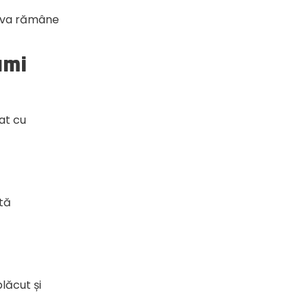
a va rămâne
umi
at cu
ntă
lăcut și