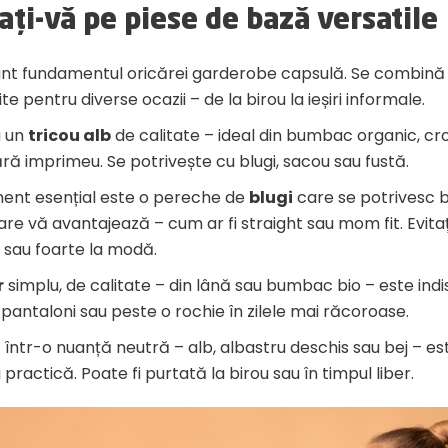
ați-vă pe piese de bază versatile
nt fundamentul oricărei garderobe capsulă. Se combină 
ite pentru diverse ocazii – de la birou la ieșiri informale.
u un
tricou alb
de calitate – ideal din bumbac organic, cro
ără imprimeu. Se potrivește cu blugi, sacou sau fustă.
ment esențial este o pereche de
blugi
care se potrivesc b
are vă avantajează – cum ar fi straight sau mom fit. Evita
 sau foarte la modă.
r
simplu, de calitate – din lână sau bumbac bio – este indi
pantaloni sau peste o rochie în zilele mai răcoroase.
ă
într-o nuanță neutră – alb, albastru deschis sau bej – es
 practică. Poate fi purtată la birou sau în timpul liber.