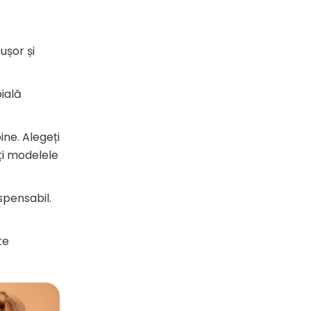
ușor și
ială
ine. Alegeți
ți modelele
spensabil.
te