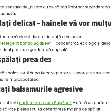
vita senzația de „nu am cu ce să mă îmbrac” și garderob
aerisită.
lați delicat – hainele vă vor mulț
fectează direct durata de viață a hainelor.
detergent bandă BajaBee®
– concentrat, ecologic și delic
 – ideal pentru o garderobă capsulă.
spălați prea des
să spălați totul după fiecare purtare. Uneori este suficie
sau reîmprospătarea.
tați balsamurile agresive
 în schimb
parfumuri de rufe BajaBee®
– oferă un parfum p
ă să irite pielea sau să deterioreze mașina de spălat.