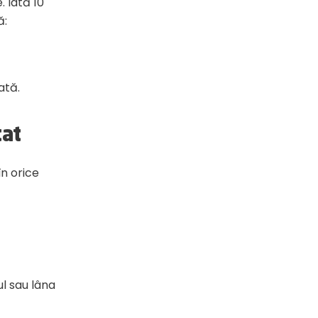
. Iată 10
ă:
ată.
tat
în orice
ul sau lâna