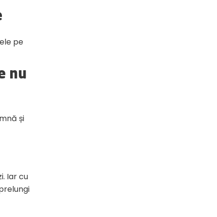
e
nele pe
re nu
amnă și
. Iar cu
 prelungi