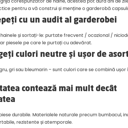
grijă corespunzător de haine, acestea pot dura ani de zile
actice pentru a vă construi și menține o garderobă capsul
epeți cu un audit al garderobei
 hainele și sortați-le: purtate frecvent / ocazional / niciod
ar piesele pe care le purtați cu adevărat.
geți culori neutre și ușor de asor
egru, gri sau bleumarin – sunt culori care se combină ușor 
itatea contează mai mult decât
atea
n piese durabile. Materialele naturale precum bumbacul, in
tabile, rezistente și atemporale.