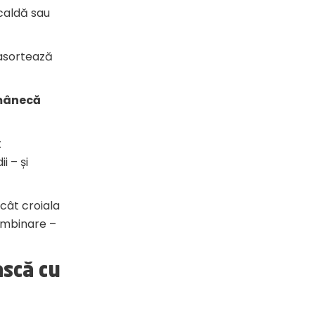
caldă sau
 asortează
 mânecă
t
i – și
u cât croiala
combinare –
ască cu