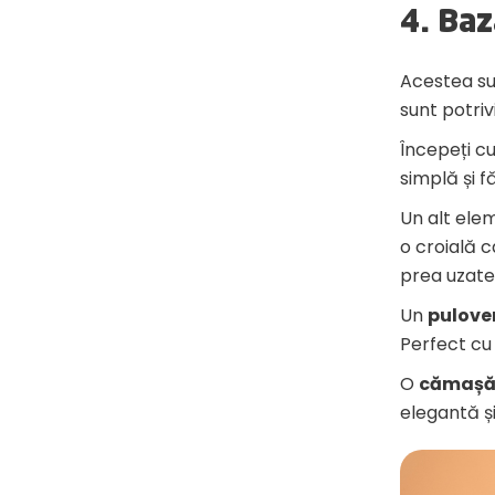
4. Baz
Acestea su
sunt potriv
Începeți c
simplă și f
Un alt ele
o croială c
prea uzate
Un
pulove
Perfect cu 
O
cămaș
elegantă și