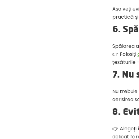
Așa veți e
practică și 
6. Spă
Spălarea a
👉 Folosiți
țesăturile
7. Nu 
Nu trebuie 
aerisirea 
8. Evi
👉 Alegeți
delicat făr