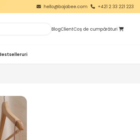
hello@bajabee.com
+421 2 33 221 223
Blog
Client
Coș de cumpărături
Bestselleruri