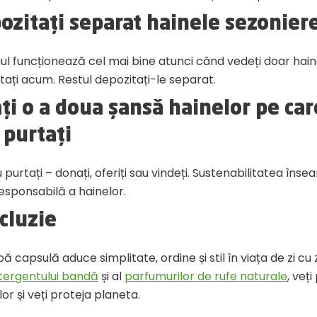
ozitați separat hainele sezonier
ul funcționează cel mai bine atunci când vedeți doar hai
tați acum. Restul depozitați-le separat.
ți o a doua șansă hainelor pe ca
 purtați
purtați – donați, oferiți sau vindeți. Sustenabilitatea înse
responsabilă a hainelor.
cluzie
 capsulă aduce simplitate, ordine și stil în viața de zi cu zi
tergentului bandă
și al
parfumurilor de rufe naturale
, veți
lor și veți proteja planeta.