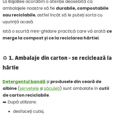
La BajaBee acordăm o atenție deosebită ca
ambalajele noastre să fie
durabile, compostabile
sau reciclabile
, astfel încât să le puteți sorta cu
ușurință acasă.
Iată o scurtă mini-ghidare practică care vă arată
ce
merge la compost și ce la reciclarea hârtiei
.
♻️ 1. Ambalaje din carton – se reciclează la
hârtie
Detergentul bandă
și
produsele din ceară de
albine
(
șervețele
și
săculeți
) sunt ambalate în
cutii
de carton reciclabile
.
➡️ După utilizare:
desfaceți cutia,