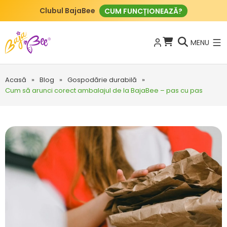
Clubul BajaBee
CUM FUNCȚIONEAZĂ?
MENU
Acasă
»
Blog
»
Gospodărie durabilă
»
Cum să arunci corect ambalajul de la BajaBee – pas cu pas