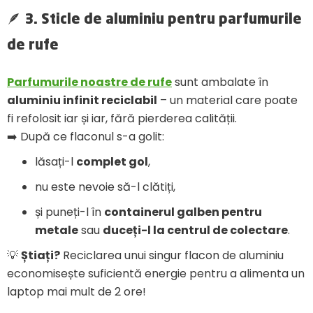
🪶 3. Sticle de aluminiu pentru parfumurile
de rufe
Parfumurile noastre de rufe
sunt ambalate în
aluminiu infinit reciclabil
– un material care poate
fi refolosit iar și iar, fără pierderea calității.
➡️ După ce flaconul s-a golit:
lăsați-l
complet gol
,
nu este nevoie să-l clătiți,
și puneți-l în
containerul galben pentru
metale
sau
duceți-l la centrul de colectare
.
💡
Știați?
Reciclarea unui singur flacon de aluminiu
economisește suficientă energie pentru a alimenta un
laptop mai mult de 2 ore!