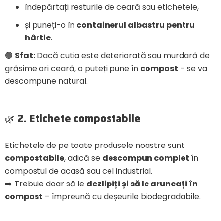
îndepărtați resturile de ceară sau etichetele,
și puneți-o în
containerul albastru pentru
hârtie
.
🟢
Sfat:
Dacă cutia este deteriorată sau murdară de
grăsime ori ceară, o puteți pune în
compost
– se va
descompune natural.
🌿 2. Etichete compostabile
Etichetele de pe toate produsele noastre sunt
compostabile
, adică se
descompun complet
în
compostul de acasă sau cel industrial.
➡️ Trebuie doar să le
dezlipiți și să le aruncați în
compost
– împreună cu deșeurile biodegradabile.