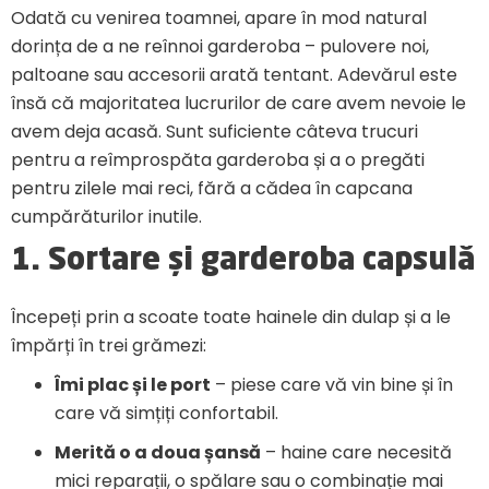
Odată cu venirea toamnei, apare în mod natural
dorința de a ne reînnoi garderoba – pulovere noi,
paltoane sau accesorii arată tentant. Adevărul este
însă că majoritatea lucrurilor de care avem nevoie le
avem deja acasă. Sunt suficiente câteva trucuri
pentru a reîmprospăta garderoba și a o pregăti
pentru zilele mai reci, fără a cădea în capcana
cumpărăturilor inutile.
1. Sortare și garderoba capsulă
Începeți prin a scoate toate hainele din dulap și a le
împărți în trei grămezi:
Îmi plac și le port
– piese care vă vin bine și în
care vă simțiți confortabil.
Merită o a doua șansă
– haine care necesită
mici reparații, o spălare sau o combinație mai