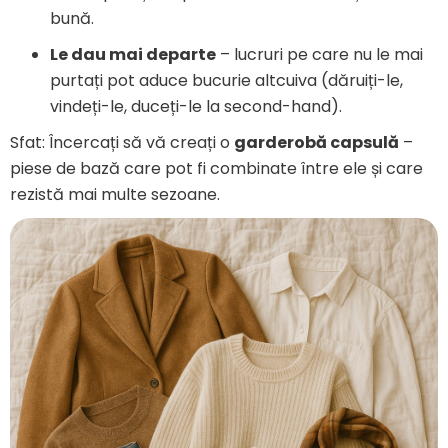
bună.
Le dau mai departe
– lucruri pe care nu le mai
purtați pot aduce bucurie altcuiva (dăruiți-le,
vindeți-le, duceți-le la second-hand).
Sfat: Încercați să vă creați o
garderobă capsulă
–
piese de bază care pot fi combinate între ele și care
rezistă mai multe sezoane.