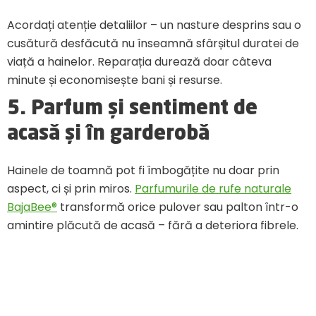
Acordați atenție detaliilor – un nasture desprins sau o
cusătură desfăcută nu înseamnă sfârșitul duratei de
viață a hainelor. Reparația durează doar câteva
minute și economisește bani și resurse.
5. Parfum și sentiment de
acasă și în garderobă
Hainele de toamnă pot fi îmbogățite nu doar prin
aspect, ci și prin miros.
Parfumurile de rufe naturale
BajaBee®
transformă orice pulover sau palton într-o
amintire plăcută de acasă – fără a deteriora fibrele.