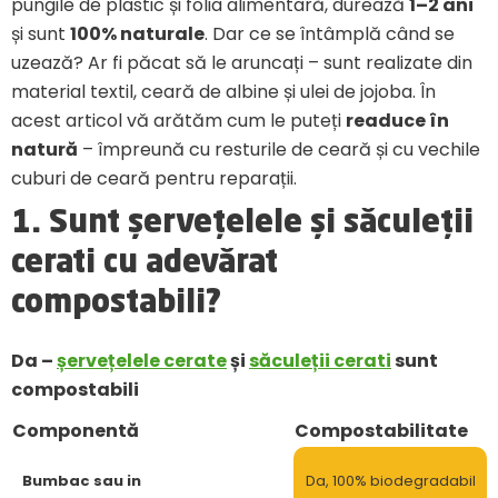
pungile de plastic și folia alimentară, durează
1–2 ani
și sunt
100% naturale
. Dar ce se întâmplă când se
uzează? Ar fi păcat să le aruncați – sunt realizate din
material textil, ceară de albine și ulei de jojoba. În
acest articol vă arătăm cum le puteți
readuce în
natură
– împreună cu resturile de ceară și cu vechile
cuburi de ceară pentru reparații.
1. Sunt șervețelele și săculeții
cerati cu adevărat
compostabili?
Da –
șervețelele cerate
și
săculeții cerati
sunt
compostabili
Componentă
Compostabilitate
Bumbac sau in
Da, 100% biodegradabil