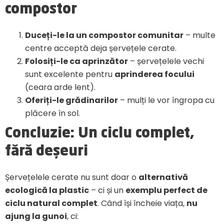
compostor
Duceți-le la un compostor comunitar
– multe
centre acceptă deja șervețele cerate.
Folosiți-le ca aprinzător
– șervețelele vechi
sunt excelente pentru
aprinderea focului
(ceara arde lent).
Oferiți-le grădinarilor
– mulți le vor îngropa cu
plăcere în sol.
Concluzie: Un ciclu complet,
fără deșeuri
Șervețelele cerate nu sunt doar o
alternativă
ecologică la plastic
– ci și un
exemplu perfect de
ciclu natural complet
. Când își încheie viața,
nu
ajung la gunoi
, ci: