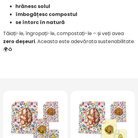
hrănesc solul
îmbogățesc compostul
se întorc în natură
Tăiați-le, îngropați-le, compostați-le – și veți avea
zero deșeuri
. Aceasta este adevărata sustenabilitate.
🌍♻️