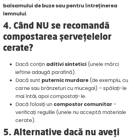
balsamului de buze sau pentru întreținerea
lemnului
.
4. Când
NU
se recomandă
compostarea șervețelelor
cerate?
Dacă conțin
aditivi sintetici
(unele mărci
ieftine adaugă parafină).
Dacă sunt
puternic murdare
(de exemplu, cu
carne sau brânzeturi cu mucegai) – spălați-le
mai întâi, apoi compostați-le.
Dacă folosiți un
compostor comunitar
–
verificați regulile (unele nu acceptă materiale
cerate).
5. Alternative dacă nu aveți