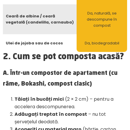
Da, naturală, se
Ceară de albine / ceară
descompune în
vegetală (candelilla, carnauba)
compost
Ulei de jojoba sau de cocos
Da, biodegradabil
2. Cum se pot composta acasă?
A.
Într-un compostor de apartament (cu
râme, Bokashi, compost clasic)
Tăiați în bucăți mici
(2 × 2 cm) – pentru a
accelera descompunerea.
Adăugați treptat în compost
– nu tot
șervețelul deodată.
Acoperiți cu material maro
(hârtie, carton,