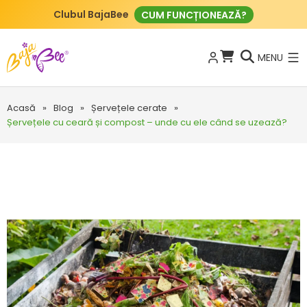
Clubul BajaBee
CUM FUNCȚIONEAZĂ?
MENU
Acasă
»
Blog
»
Șervețele cerate
»
Șervețele cu ceară și compost – unde cu ele când se uzează?