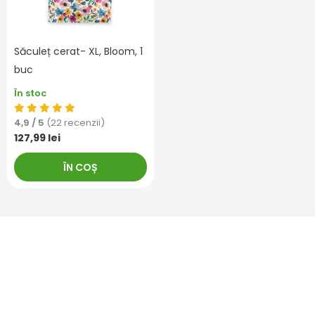
Săculeț cerat- XL, Bloom, 1
buc
În stoc
4,9 / 5
(22 recenzii)
127,99 lei
ÎN COȘ