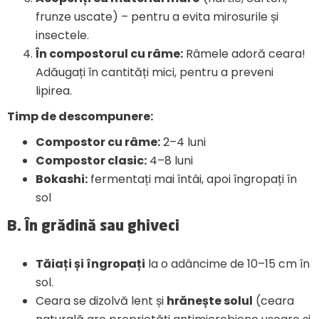
frunze uscate) – pentru a evita mirosurile și
insectele.
În compostorul cu râme:
Râmele adoră ceara!
Adăugați în cantități mici, pentru a preveni
lipirea.
Timp de descompunere:
Compostor cu râme:
2–4 luni
Compostor clasic:
4–8 luni
Bokashi:
fermentați mai întâi, apoi îngropați în
sol
B.
În grădină sau ghiveci
Tăiați și îngropați
la o adâncime de 10–15 cm în
sol.
Ceara se dizolvă lent și
hrănește solul
(ceara