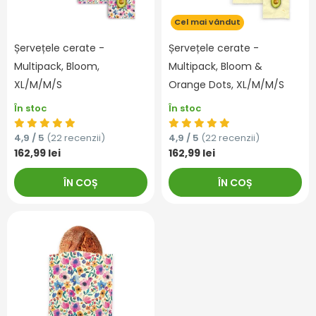
Cel mai vândut
Șervețele cerate -
Șervețele cerate -
Multipack, Bloom,
Multipack, Bloom &
XL/M/M/S
Orange Dots, XL/M/M/S
În stoc
În stoc
4,9 / 5
(22 recenzii)
4,9 / 5
(22 recenzii)
162,99 lei
162,99 lei
ÎN COȘ
ÎN COȘ