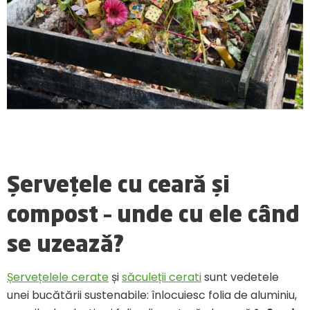
Șervețele cu ceară și
compost – unde cu ele când
se uzează?
Șervețelele cerate
și
săculeții cerati
sunt vedetele
unei bucătării sustenabile: înlocuiesc folia de aluminiu,