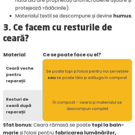
naturală are proprietăți antimicrobiene ușoare și
protejează rădăcinile).
Materialul textil se descompune și devine
humus
.
3. Ce facem cu resturile de
ceară?
Material
Ce se poate face cu el?
Ceară veche
Se poate topi și folosi pentru noi șervețele
pentru
sau
se poate tăia și adăuga în compost
reparații
Resturi de
În compost – ceara și materialul se
ceară după
descompun complet
reparații
Sfat bonus:
Ceara rămasă se poate
topi la bain-
marie
și folosi pentru
fabricarea lumânărilor,