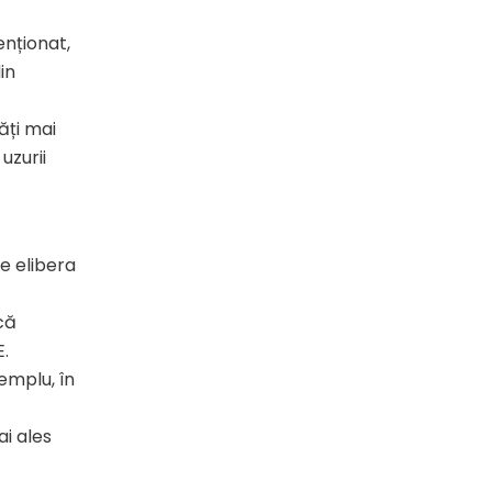
enționat,
in
ăți mai
uzurii
te elibera
că
E.
emplu, în
ai ales