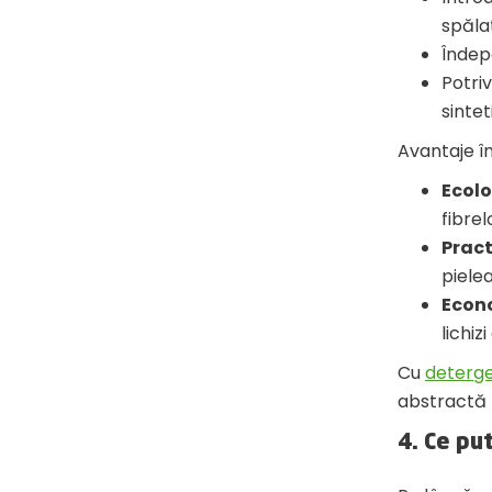
spăla
Îndep
Potriv
sintet
Avantaje în
Ecolo
fibrel
Pract
pielea
Econ
lichiz
Cu
deterge
abstractă –
4. Ce pu