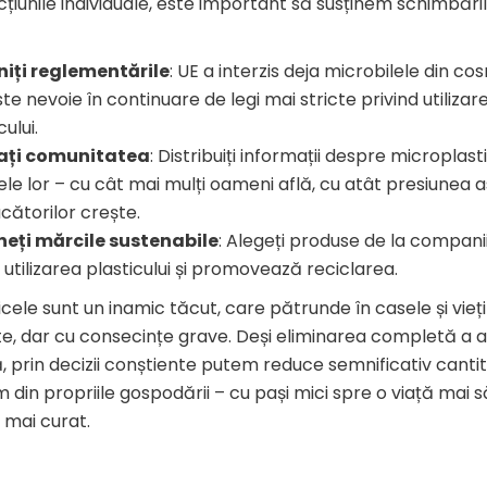
țiunile individuale, este important să susținem schimbări
iniți reglementările
: UE a interzis deja microbilele din co
te nevoie în continuare de legi mai stricte privind utilizar
cului.
ați comunitatea
: Distribuiți informații despre microplasti
ele lor – cu cât mai mulți oameni află, cu atât presiunea 
cătorilor crește.
neți mărcile sustenabile
: Alegeți produse de la compani
utilizarea plasticului și promovează reciclarea.
cele sunt un inamic tăcut, care pătrunde în casele și vieț
te, dar cu consecințe grave. Deși eliminarea completă a 
lă, prin decizii conștiente putem reduce semnificativ cantit
 din propriile gospodării – cu pași mici spre o viață mai
 mai curat.