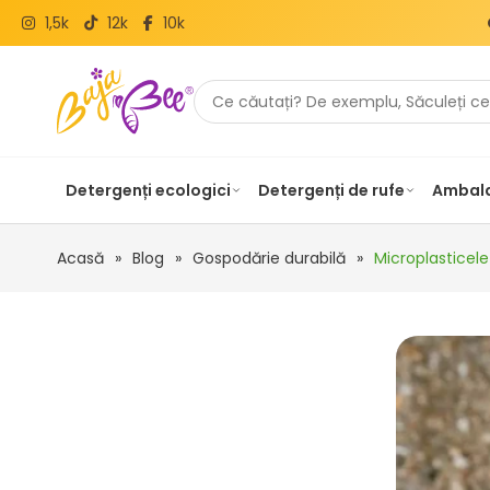
1,5k
12k
10k
Detergenți ecologici
Detergenți de rufe
Ambala
Acasă
»
Blog
»
Gospodărie durabilă
»
Microplasticele