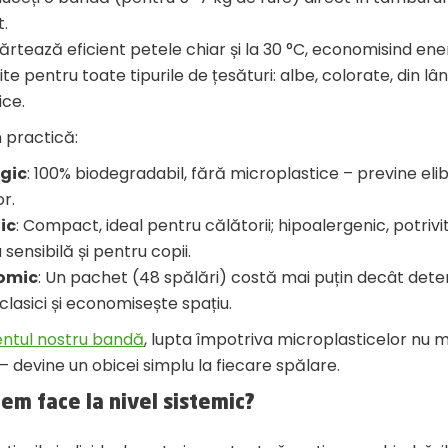
t.
ărtează eficient petele chiar și la 30 °C, economisind ener
ite pentru toate tipurile de țesături: albe, colorate, din lâ
ice.
 practică:
gic
: 100% biodegradabil, fără microplastice – previne el
or.
ic
: Compact, ideal pentru călătorii; hipoalergenic, potrivi
 sensibilă și pentru copii.
omic
: Un pachet (48 spălări) costă mai puțin decât deter
i clasici și economisește spațiu.
ntul nostru bandă
, lupta împotriva microplasticelor nu m
 devine un obicei simplu la fiecare spălare.
tem face la nivel sistemic?