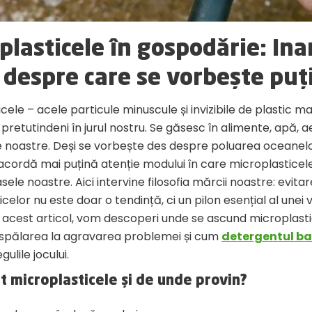
plasticele în gospodărie: In
 despre care se vorbește puț
cele – acele particule minuscule și invizibile de plastic ma
retutindeni în jurul nostru. Se găsesc în alimente, apă, ae
le noastre. Deși se vorbește des despre poluarea oceanel
 acordă mai puțină atenție modului în care microplasticel
asele noastre. Aici intervine filosofia mărcii noastre: evita
celor nu este doar o tendință, ci un pilon esențial al unei v
În acest articol, vom descoperi unde se ascund microplast
 spălarea la agravarea problemei și cum
detergentul b
ulile jocului.
nt microplasticele și de unde provin?