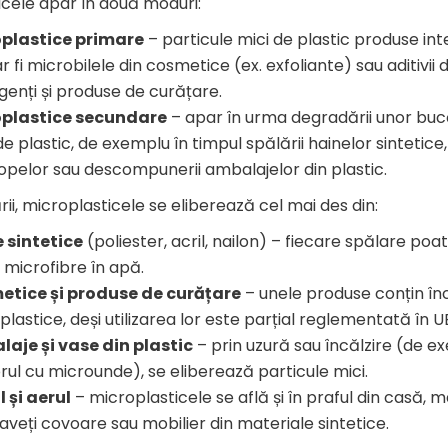
icele apar în două moduri:
plastice primare
– particule mici de plastic produse int
 fi microbilele din cosmetice (ex. exfoliante) sau aditivii d
genți și produse de curățare.
oplastice secundare
– apar în urma degradării unor buc
e plastic, de exemplu în timpul spălării hainelor sintetice, 
opelor sau descompunerii ambalajelor din plastic.
ii, microplasticele se eliberează cel mai des din:
 sintetice
(poliester, acril, nailon) – fiecare spălare poa
 microfibre în apă.
tice și produse de curățare
– unele produse conțin în
lastice, deși utilizarea lor este parțial reglementată în U
aje și vase din plastic
– prin uzură sau încălzire (de ex
rul cu microunde), se eliberează particule mici.
l și aerul
– microplasticele se află și în praful din casă, m
aveți covoare sau mobilier din materiale sintetice.