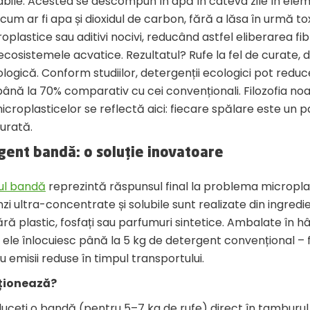
bile. Acestea se descompun în apă în câteva zile în ele
 cum ar fi apa și dioxidul de carbon, fără a lăsa în urmă to
oplastice sau aditivi nocivi, reducând astfel eliberarea fib
cosistemele acvatice. Rezultatul? Rufe la fel de curate, 
logică. Conform studiilor, detergenții ecologici pot redu
până la 70% comparativ cu cei convenționali. Filozofia no
icroplasticelor se reflectă aici: fiecare spălare este un p
urată.
gent bandă: o soluție inovatoare
ul bandă
reprezintă răspunsul final la problema microplas
i ultra-concentrate și solubile sunt realizate din ingredi
ără plastic, fosfați sau parfumuri sintetice. Ambalate în hâ
, ele înlocuiesc până la 5 kg de detergent convențional –
cu emisii reduse în timpul transportului.
ționează?
duceți o bandă (pentru 5–7 kg de rufe) direct în tamburul