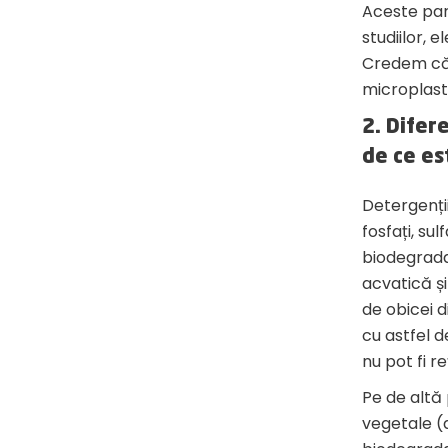
Aceste part
studiilor, 
Credem că 
microplast
2. Difere
de ce es
Detergenții
fosfați, su
biodegradab
acvatică și
de obicei 
cu astfel d
nu pot fi r
Pe de altă
vegetale (