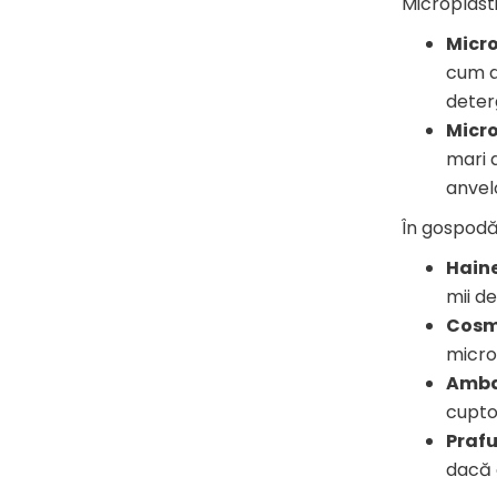
Microplast
Micro
cum ar
deter
Micr
mari d
anvel
În gospodăr
Haine
mii de
Cosme
microp
Ambal
cupto
Prafu
dacă 