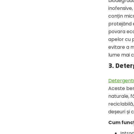
biodegrada
inofensive,
conțin micr
protejând e
povara eco
apelor cu 
evitare a m
lume mai c
3. Deter
Detergent
Aceste benz
naturale, f
reciclabilă
deșeuri și 
Cum func
Intro