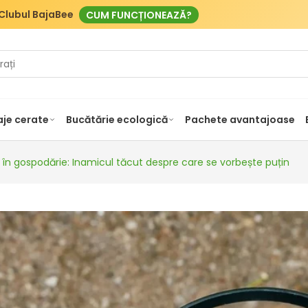
Clubul BajaBee
CUM FUNCȚIONEAZĂ?
je cerate
Bucătărie ecologică
Pachete avantajoase
 în gospodărie: Inamicul tăcut despre care se vorbește puțin