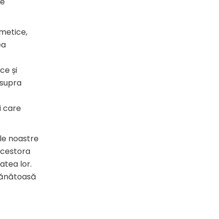
le
smetice,
ea
ce și
asupra
i care
ile noastre
acestora
atea lor.
 sănătoasă