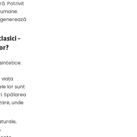
ă. Potrivit
e umane.
u generează
asici –
or?
sintetice:
 viața
le lor sunt
i. Spălarea
zare, unde
turale,
%