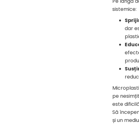
Pe lângă ac
sistemice:
Sprij
dar es
plasti
Educ
efect
produ
Susți
reduc 
Microplasti
pe nesimți
este difici
Să începem
și un mediu