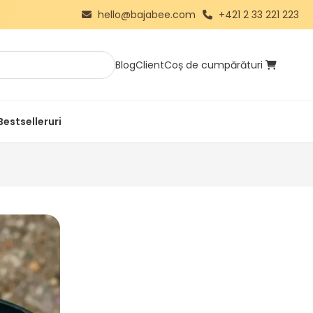
hello@bajabee.com
+421 2 33 221 223
Blog
Client
Coș de cumpărături
Bestselleruri