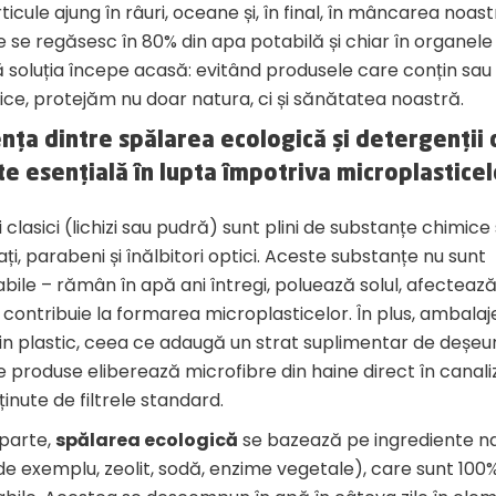
icule ajung în râuri, oceane și, în final, în mâncarea noastr
ele se regăsesc în 80% din apa potabilă și chiar în organel
soluția începe acasă: evitând produsele care conțin sa
ice, protejăm nu doar natura, ci și sănătatea noastră.
nța dintre spălarea ecologică și detergenții cl
te esențială în lupta împotriva microplasticel
 clasici (lichizi sau pudră) sunt plini de substanțe chimice 
lfați, parabeni și înălbitori optici. Aceste substanțe nu sunt
ile – rămân în apă ani întregi, poluează solul, afectează
 contribuie la formarea microplasticelor. În plus, ambalaje
din plastic, ceea ce adaugă un strat suplimentar de deșeur
e produse eliberează microfibre din haine direct în canali
eținute de filtrele standard.
 parte,
spălarea ecologică
se bazează pe ingrediente na
de exemplu, zeolit, sodă, enzime vegetale), care sunt 100