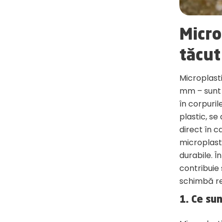
Micro
tăcut
Microplasti
mm – sunt p
în corpuri
plastic, se
direct în c
microplasti
durabile. 
contribuie
schimbă reg
1. Ce su