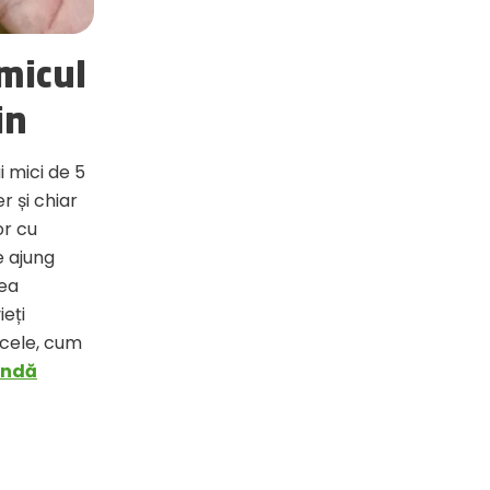
amicul
in
i mici de 5
r și chiar
or cu
e ajung
rea
ieți
icele, cum
andă