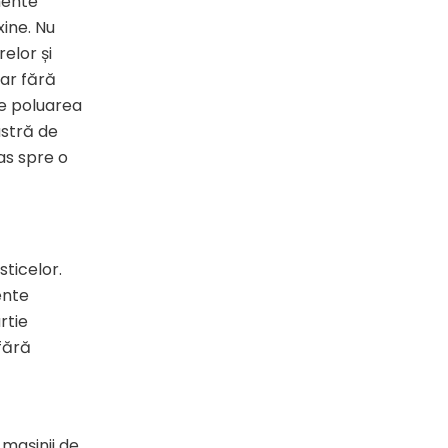
mente
xine. Nu
relor și
dar fără
ce poluarea
astră de
as spre o
ticelor.
ente
rtie
 fără
 mașinii de