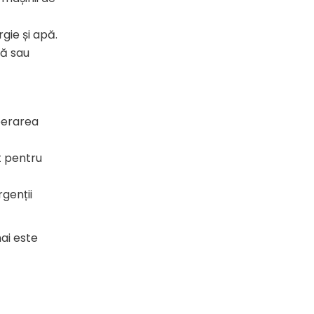
gie și apă.
nă sau
iberarea
t pentru
genții
ai este