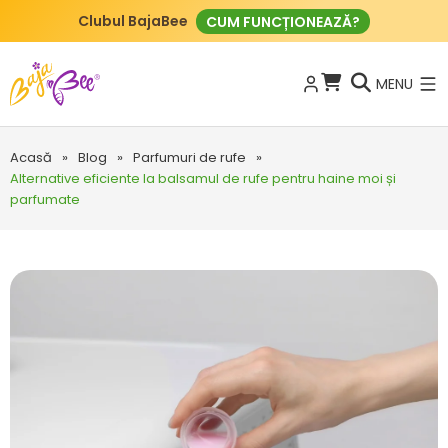
Clubul BajaBee
CUM FUNCȚIONEAZĂ?
MENU
Acasă
»
Blog
»
Parfumuri de rufe
»
Alternative eficiente la balsamul de rufe pentru haine moi și
parfumate