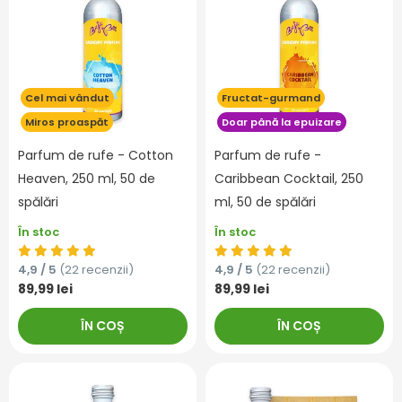
Cel mai vândut
Fructat-gurmand
Miros proaspăt
Doar până la epuizare
Parfum de rufe - Cotton
Parfum de rufe -
Heaven, 250 ml, 50 de
Caribbean Cocktail, 250
spălări
ml, 50 de spălări
În stoc
În stoc
4,9 / 5
(22 recenzii)
4,9 / 5
(22 recenzii)
89,99 lei
89,99 lei
ÎN COȘ
ÎN COȘ