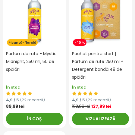
Picantă-florală
- 10 %
Parfum de rufe - Mystic
Pachet pentru start |
Midnight, 250 ml, 50 de
Parfum de rufe 250 ml +
spălări
Detergent bandă 48 de
spălări
În stoc
În stoc
4,9 / 5
(22 recenzii)
4,9 / 5
(22 recenzii)
89,99 lei
152,98 lei
137,99 lei
ÎN COȘ
VIZUALIZEAZĂ