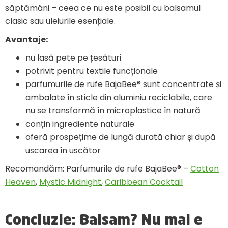
săptămâni – ceea ce nu este posibil cu balsamul
clasic sau uleiurile esențiale.
Avantaje:
nu lasă pete pe țesături
potrivit pentru textile funcționale
parfumurile de rufe BajaBee® sunt concentrate și
ambalate în sticle din aluminiu reciclabile, care
nu se transformă în microplastice în natură
conțin ingrediente naturale
oferă prospețime de lungă durată chiar și după
uscarea în uscător
Recomandăm: Parfumurile de rufe BajaBee® –
Cotton
Heaven
,
Mystic Midnight
,
Caribbean Cocktail
Concluzie: Balsam? Nu mai e