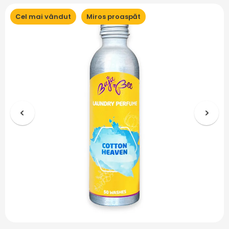
Cel mai vândut
Miros proaspăt