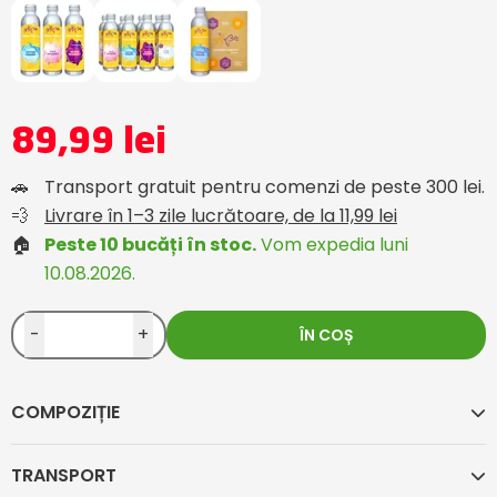
89,99 lei
🚗
Transport gratuit pentru comenzi de peste 300 lei.
💨
Livrare în 1–3 zile lucrătoare, de la 11,99 lei
🏠
Peste 10 bucăți în stoc.
Vom expedia luni
10.08.2026.
-
+
ÎN COȘ
COMPOZIȚIE
TRANSPORT