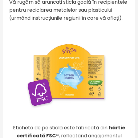
Vă rugăm să aruncați sticla goală în recipientele
pentru reciclarea metalelor sau plasticului
(urmând instrucțiunile regiunii în care vă aflați).
Eticheta de pe sticlă este fabricată din
hârtie
certificată FSC®
, reflectând angajamentul