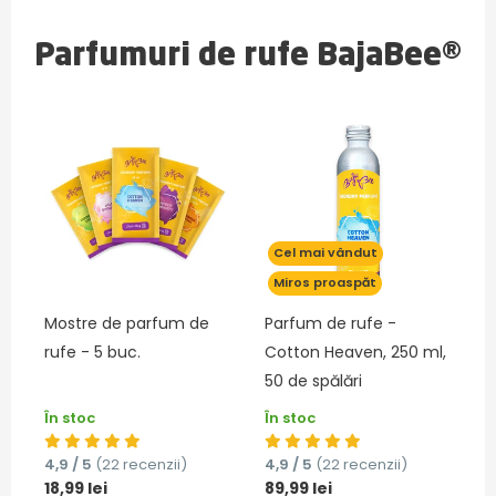
Parfumuri de rufe BajaBee®
Cel mai vândut
Miros proaspăt
Mostre de parfum de
Parfum de rufe -
rufe - 5 buc.
Cotton Heaven, 250 ml,
50 de spălări
În stoc
În stoc
4,9 / 5
(22 recenzii)
4,9 / 5
(22 recenzii)
18,99 lei
89,99 lei