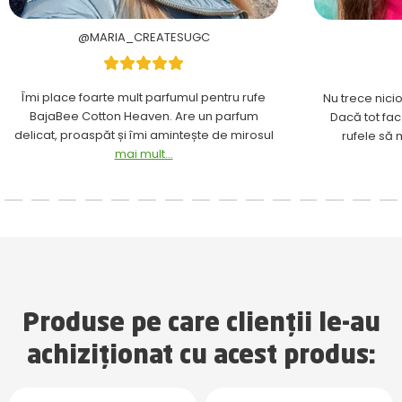
@MARIA_CREATESUGC
Îmi place foarte mult parfumul pentru rufe
Nu trece nici
BajaBee Cotton Heaven. Are un parfum
Dacă tot fac
delicat, proaspăt și îmi amintește de mirosul
rufele să
mai mult...
Produse pe care clienții le-au
achiziționat cu acest produs: