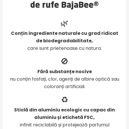
de rufe BajaBee®
🌿
Conțin ingrediente naturale cu grad ridicat
de biodegradabilitate,
care sunt prietenoase cu natura.
🚫
Fără substanțe nocive
nu conțin fosfați, clor, agenți de albire optică sau
coloranți artificiali.
♻️
Sticlă din aluminiu ecologic cu capac din
aluminiu și etichetă FSC,
infinit reciclabilă și protejează parfumul