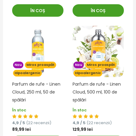
ÎN COȘ
ÎN COȘ
Nou
Miros proaspăt
Nou
Miros proaspăt
Hipoalergenic
Hipoalergenic
Parfum de rufe - Linen
Parfum de rufe - Linen
Cloud, 250 ml, 50 de
Cloud, 500 ml, 100 de
spălări
spălări
În stoc
În stoc
4,9 / 5
(22 recenzii)
4,9 / 5
(22 recenzii)
89,99 lei
129,99 lei