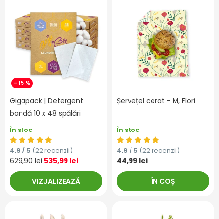
- 15 %
Gigapack | Detergent
Șervețel cerat - M, Flori
bandă 10 x 48 spălări
În stoc
În stoc
4,9 / 5
(22 recenzii)
4,9 / 5
(22 recenzii)
629,90 lei
535,99 lei
44,99 lei
VIZUALIZEAZĂ
ÎN COȘ