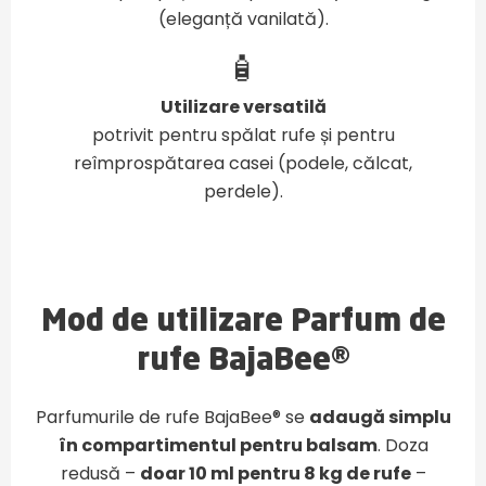
(eleganță vanilată).
🧴
Utilizare versatilă
potrivit pentru spălat rufe și pentru
reîmprospătarea casei (podele, călcat,
perdele).
Mod de utilizare Parfum de
rufe BajaBee®
Parfumurile de rufe BajaBee
®
se
adaugă simplu
în compartimentul pentru balsam
. Doza
redusă –
doar 10 ml pentru 8 kg de rufe
–