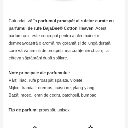
Cufundați-vă în
parfumul proaspăt
al rufelor curate cu
parfumul de rufe BajaBee® Cotton Heaven
. Acest
parfum unic este conceput pentru a oferi hainelor
dumneavoastră o aromă revigorantă și de lungă durată,
care vă va aminti de prospețimea curățeniei chiar și la
câteva săptămâni după spălare.
Note principale ale parfumului:
Vârf: liliac, rufe proaspăt spălate, violete
Mijloc: trandafir cremos, cuișoare, ylang-ylang
Bază: mosc, lemn de cedru, patchouli, bumbac
Tip de parfum:
proaspăt, unisex