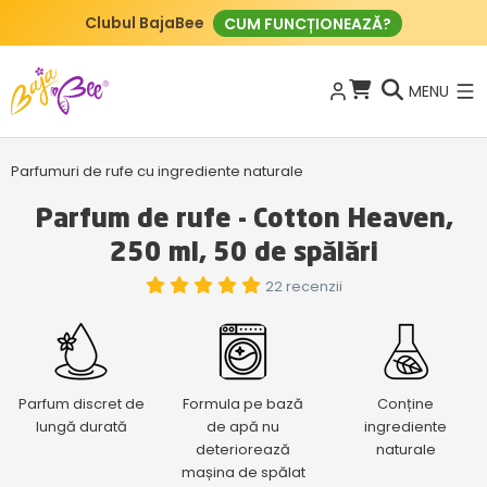
Clubul BajaBee
CUM FUNCȚIONEAZĂ?
MENU
Parfumuri de rufe cu ingrediente naturale
Parfum de rufe - Cotton Heaven,
250 ml, 50 de spălări
22 recenzii
Parfum discret de
Formula pe bază
Conține
lungă durată
de apă nu
ingrediente
deteriorează
naturale
mașina de spălat