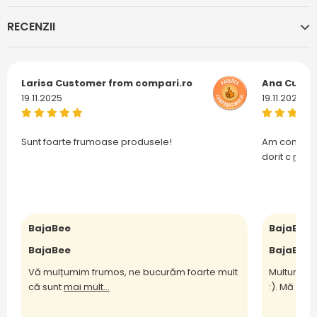
RECENZII
Larisa
Customer from compari.ro
Ana
Custo
19.11.2025
19.11.2025
Sunt foarte frumoase produsele!
Am comanda
dorit c
mai m
BajaBee
BajaBee
BajaBee
BajaBee
Vă mulțumim frumos, ne bucurăm foarte mult
Multumesc
că sunt
mai mult...
:). Mă bu
m