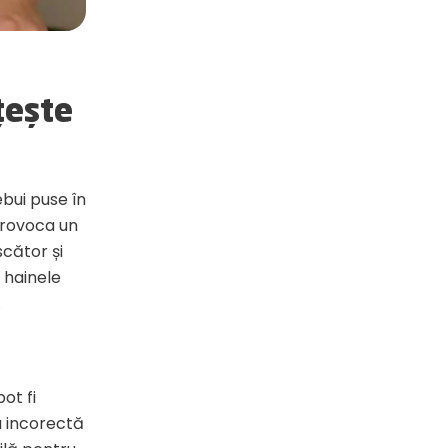
țește
ebui puse în
 provoca un
scător și
 hainele
.
ot fi
ea incorectă