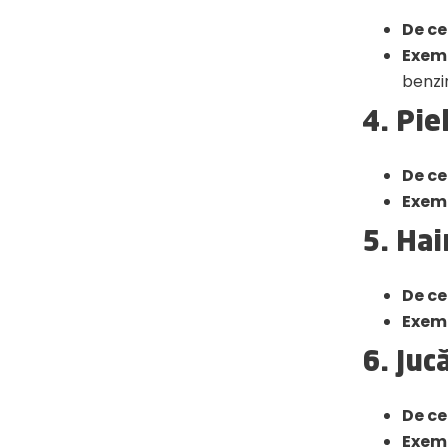
De ce
Exem
benzi
4. Pie
De ce
Exem
5. Hai
De ce
Exem
6. Jucă
De ce
Exem