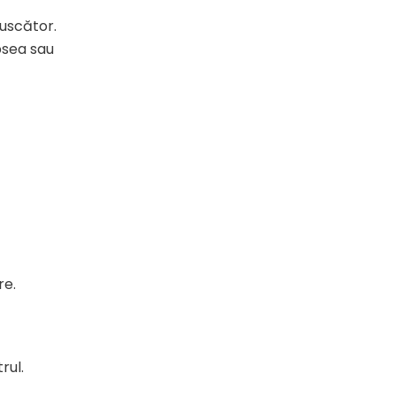
 uscător.
psea sau
re.
rul.