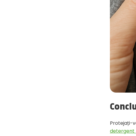
Concl
Protejați-v
detergent