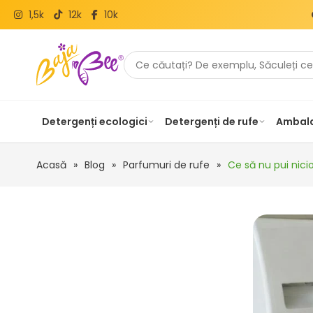
1,5k
12k
10k
Detergenți ecologici
Detergenți de rufe
Ambala
Acasă
»
Blog
»
Parfumuri de rufe
»
Ce să nu pui nici