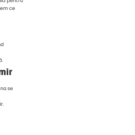
ilă pentru
edem ce
nd
ă.
șmir
âna se
r.