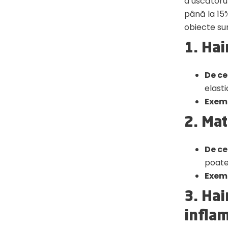
a uscătoru
până la 15%
obiecte sun
1. Hai
De ce
elasti
Exem
2. Mat
De ce
poate
Exem
3. Hai
infla