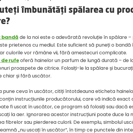
uteți îmbunătăți spălarea cu pro
re?
t bandă
de la noi este o adevărată revoluție în spălare –
este prietenos cu mediul. Este suficient să puneți o bandă
iar culorile vor rămâne vii, fără amestecuri complicate.
 de rufe
oferă hainelor un parfum de lungă durată – de l
tonuri proaspete de citrice. Folosiți-le la spălare și bucura
 chiar și fără uscător.
a pune ceva în uscător, citiți întotdeauna eticheta hainelo
conțin instrucțiunile producătorului, care vă indică exact
oate fi uscat în uscător, ce program să folosiți sau dacă 
uscați la aer. Ignorarea acestor instrucțiuni poate duce la
a fibrelor sau pierderea culorii. De exemplu, simbolul usc
eamnă „nu uscați în uscător”, în timp ce punctele din inte