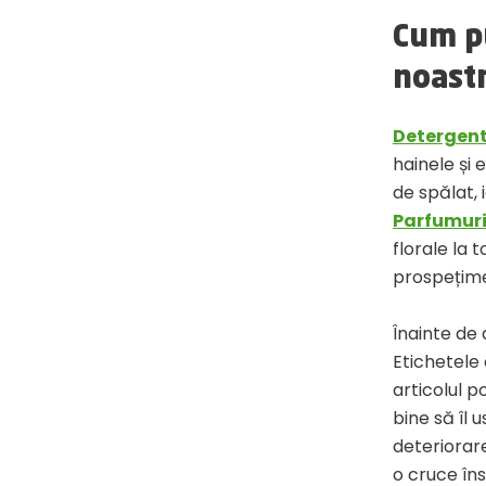
Cum p
noast
Detergen
hainele și 
de spălat, 
Parfumuri
florale la 
prospețime
Înainte de 
Etichetele 
articolul p
bine să îl 
deteriorare
o cruce îns