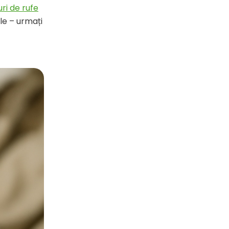
ri de rufe
le – urmați