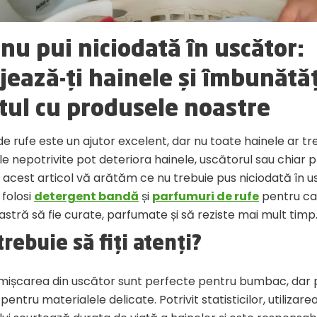
 nu pui niciodată în uscător:
jează-ți hainele și îmbunătă
tul cu produsele noastre
e rufe este un ajutor excelent, dar nu toate hainele ar tr
le nepotrivite pot deteriora hainele, uscătorul sau chiar
n acest articol vă arătăm ce nu trebuie pus niciodată în u
 folosi
detergent bandă
și
parfumuri de rufe
pentru ca
tră să fie curate, parfumate și să reziste mai mult timp
trebuie să fiți atenți?
 mișcarea din uscător sunt perfecte pentru bumbac, dar p
 pentru materialele delicate. Potrivit statisticilor, utilizar