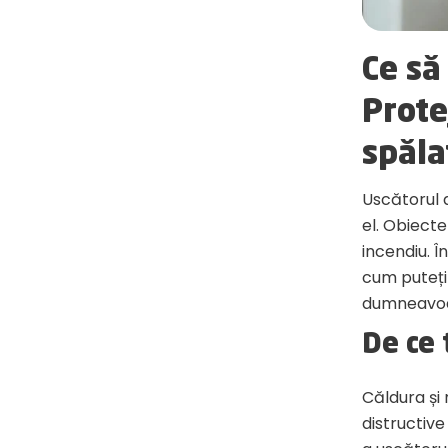
Ce să
Prote
spăla
Uscătorul d
el. Obiecte
incendiu. Î
cum puteți
dumneavoas
De ce 
Căldura și
distructive