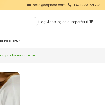
hello@bajabee.com
+421 2 33 221 223
Blog
Client
Coș de cumpărături
Bestselleruri
l cu produsele noastre