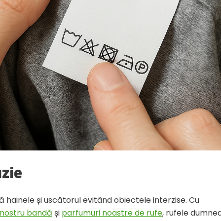
uzie
ă hainele și uscătorul evitând obiectele interzise. Cu
 nostru bandă
și
parfumuri noastre de rufe
, rufele dumne