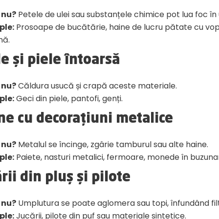
 nu?
Petele de ulei sau substanțele chimice pot lua foc în
ple:
Prosoape de bucătărie, haine de lucru pătate cu vo
nă.
le și piele întoarsă
 nu?
Căldura usucă și crapă aceste materiale.
ple:
Geci din piele, pantofi, genți.
ne cu decorațiuni metalice
 nu?
Metalul se încinge, zgârie tamburul sau alte haine.
ple:
Paiete, nasturi metalici, fermoare, monede în buzuna
rii din pluș și pilote
 nu?
Umplutura se poate aglomera sau topi, înfundând filt
ple:
Jucării, pilote din puf sau materiale sintetice.