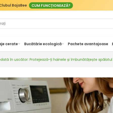
Clubul BajaBee
CUM FUNCȚIONEAZĂ?
je cerate
Bucătărie ecologică
Pachete avantajoase
odată în uscător: Protejează-ți hainele și îmbunătățește spălatu