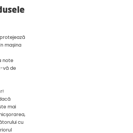
dusele
 protejează
 în mașina
a note
ți-vă de
r!
 dacă
este mai
 micșorarea,
ătorului cu
riorul