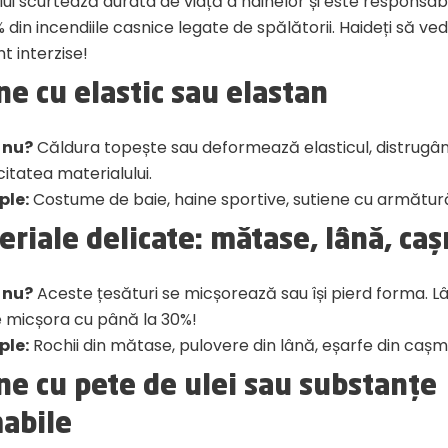
lui scurtează durata de viață a hainelor și este responsab
 din incendiile casnice legate de spălătorii. Haideți să v
t interzise!
ne cu elastic sau elastan
 nu?
Căldura topește sau deformează elasticul, distrugâ
citatea materialului.
ple:
Costume de baie, haine sportive, sutiene cu armătur
eriale delicate: mătase, lână, ca
 nu?
Aceste țesături se micșorează sau își pierd forma. L
 micșora cu până la 30%!
ple:
Rochii din mătase, pulovere din lână, eșarfe din cașmi
ne cu pete de ulei sau substanțe
mabile