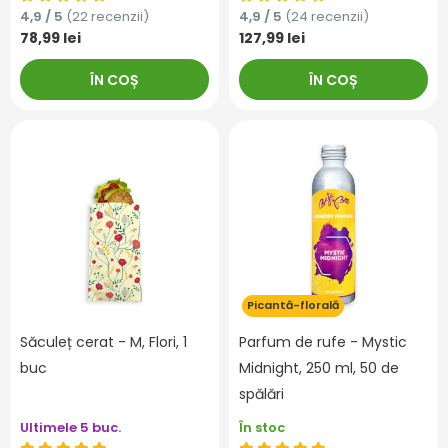
4,9 / 5
(22 recenzii)
4,9 / 5
(24 recenzii)
78,99 lei
127,99 lei
ÎN COȘ
ÎN COȘ
Picantă-florală
Săculeț cerat - M, Flori, 1
Parfum de rufe - Mystic
buc
Midnight, 250 ml, 50 de
spălări
Ultimele 5 buc.
În stoc