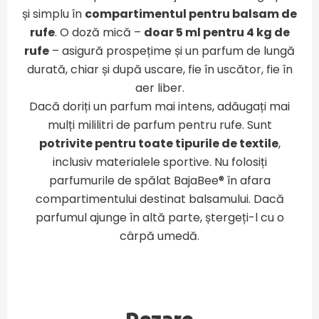
și simplu în
compartimentul pentru balsam de
rufe
. O doză mică –
doar 5 ml pentru 4 kg de
rufe
– asigură prospețime și un parfum de lungă
durată, chiar și după uscare, fie în uscător, fie în
aer liber.
Dacă doriți un parfum mai intens, adăugați mai
mulți mililitri de parfum pentru rufe. Sunt
potrivite pentru toate tipurile de textile
,
inclusiv materialele sportive. Nu folosiți
parfumurile de spălat BajaBee® în afara
compartimentului destinat balsamului. Dacă
parfumul ajunge în altă parte, ștergeți-l cu o
cârpă umedă.