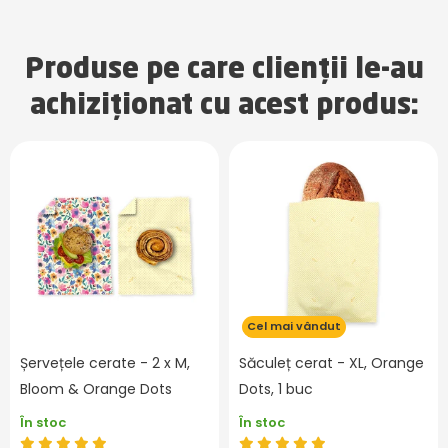
Produse pe care clienții le-au
achiziționat cu acest produs:
Cel mai vândut
Șervețele cerate - 2 x M,
Săculeț cerat - XL, Orange
Bloom & Orange Dots
Dots, 1 buc
În stoc
În stoc