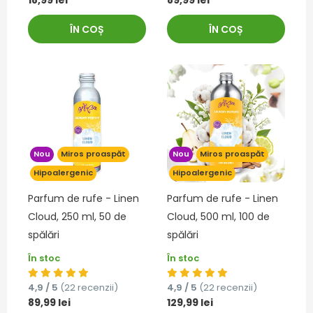
18,99 lei
89,99 lei
ÎN COȘ
ÎN COȘ
Nou
Miros proaspăt
Nou
Miros proaspăt
Hipoalergenic
Hipoalergenic
Parfum de rufe - Linen
Parfum de rufe - Linen
Cloud, 250 ml, 50 de
Cloud, 500 ml, 100 de
spălări
spălări
În stoc
În stoc
4,9 / 5
(22 recenzii)
4,9 / 5
(22 recenzii)
89,99 lei
129,99 lei