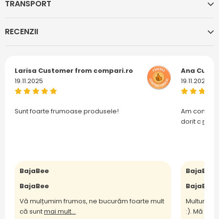
TRANSPORT
RECENZII
Larisa
Customer from compari.ro
Ana
Custo
19.11.2025
19.11.2025
Sunt foarte frumoase produsele!
Am comanda
dorit c
mai m
BajaBee
BajaBee
BajaBee
BajaBee
Vă mulțumim frumos, ne bucurăm foarte mult
Multumesc
că sunt
mai mult...
:). Mă bu
m