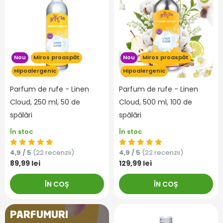
Nou
Miros proaspăt
Nou
Miros proaspăt
Hipoalergenic
Hipoalergenic
Parfum de rufe - Linen
Parfum de rufe - Linen
Cloud, 250 ml, 50 de
Cloud, 500 ml, 100 de
spălări
spălări
În stoc
În stoc
4,9 / 5
(22 recenzii)
4,9 / 5
(22 recenzii)
89,99 lei
129,99 lei
ÎN COȘ
ÎN COȘ
PARFUMURI