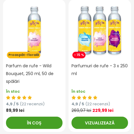
Proaspăt-florală
- 15 %
Parfum de rufe - Wild
Parfumuri de rufe - 3 x 250
Bouquet, 250 ml, 50 de
ml
spălări
În stoc
În stoc
4,9 / 5
(22 recenzii)
4,9 / 5
(22 recenzii)
89,99 lei
269,97 lei
229,99 lei
ÎN COȘ
VIZUALIZEAZĂ