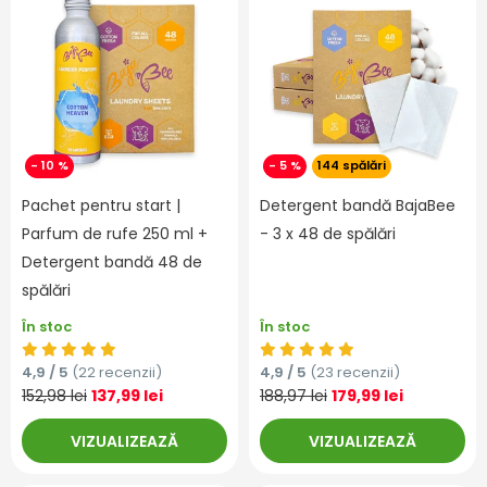
- 10 %
- 5 %
144 spălări
Pachet pentru start |
Detergent bandă BajaBee
Parfum de rufe 250 ml +
- 3 x 48 de spălări
Detergent bandă 48 de
spălări
În stoc
În stoc
4,9 / 5
(22 recenzii)
4,9 / 5
(23 recenzii)
152,98 lei
137,99 lei
188,97 lei
179,99 lei
VIZUALIZEAZĂ
VIZUALIZEAZĂ