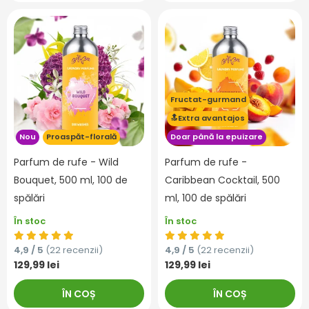
Fructat-gurmand
🔝Extra avantajos
Nou
Proaspăt-florală
Doar până la epuizare
Parfum de rufe - Wild
Parfum de rufe -
Bouquet, 500 ml, 100 de
Caribbean Cocktail, 500
spălări
ml, 100 de spălări
În stoc
În stoc
4,9 / 5
(22 recenzii)
4,9 / 5
(22 recenzii)
129,99 lei
129,99 lei
ÎN COȘ
ÎN COȘ