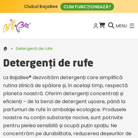
Clubul BajaBee
CUM FUNCȚIONEAZĂ?
MENU
🏠
»
Detergenți de rufe
Detergenți de rufe
La BajaBee® dezvoltăm detergenți care simplifică
rutina zilnică de spălare și, în același timp, respectă
planeta noastră. Oferim detergenți concentrați și
eficienți – de la benzi de detergent ușoare, până la
parfumuri de rufe în ambalaje ecologice. Produsele
noastre nu conțin substanțe nocive, sunt potrivite
pentru pielea sensibilă și ocupă puțin spațiu. Ne
concentrăm pe durabilitate, reducerea deșeurilor de