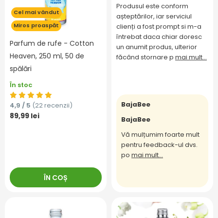
Produsul este conform
Cel mai vândut
așteptărilor, iar serviciul
Miros proaspăt
clienți a fost prompt si m-a
întrebat daca chiar doresc
Parfum de rufe - Cotton
un anumit produs, ulterior
Heaven, 250 ml, 50 de
făcând stornare p
mai mult...
spălări
În stoc
BajaBee
4,9 / 5
(22 recenzii)
89,99 lei
BajaBee
Vă mulțumim foarte mult
pentru feedback-ul dvs.
po
mai mult...
ÎN COȘ