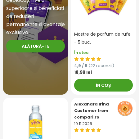
deblocați niveluri
superioare și beneficiați
de reduceri
permanente și avantaje
exclusive.
Mostre de parfum de rufe
- 5 buc.
ALĂTURĂ-TE
În stoc
4,9 / 5
(22 recenzii)
18,99 lei
ÎN COȘ
Alexandra Irina
Customer from
compari.ro
19.11.2025