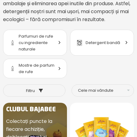
ambalaje și eliminarea apei inutile din produse. Astfel,
detergenții noștri sunt mai ușori, mai compacți și mai
ecologici – fără compromisuri în rezultate.
Parfumuri de rufe
cu ingrediente
Detergent bandă
naturale
Mostre de parfum
de rufe
Filtru
CLUBUL BAJABEE
Colectați puncte la
fiecare achiziție,