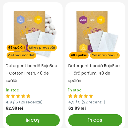
48 spălări
Miros proaspăt
Cel mai vândut
48 spălări
Cel mai vândut
Detergent bandă BajaBee
Detergent bandă BajaBee
- Cotton Fresh, 48 de
- Fără parfum, 48 de
spălări
spălări
În stoc
În stoc
4,9 / 5
(26 recenzii)
4,9 / 5
(22 recenzii)
62,99 lei
62,99 lei
ÎN COȘ
ÎN COȘ