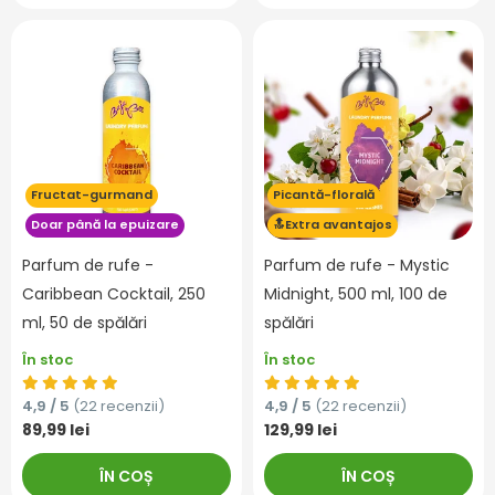
Fructat-gurmand
Picantă-florală
Doar până la epuizare
🔝Extra avantajos
Parfum de rufe -
Parfum de rufe - Mystic
Caribbean Cocktail, 250
Midnight, 500 ml, 100 de
ml, 50 de spălări
spălări
În stoc
În stoc
4,9 / 5
(22 recenzii)
4,9 / 5
(22 recenzii)
89,99 lei
129,99 lei
ÎN COȘ
ÎN COȘ