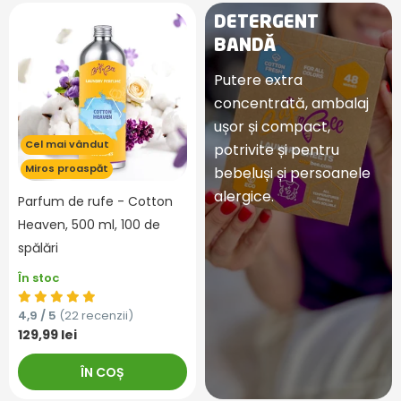
DETERGENT
BANDĂ
Putere extra
concentrată, ambalaj
ușor și compact,
Cel mai vândut
potrivite și pentru
Miros proaspăt
bebeluși și persoanele
alergice.
Parfum de rufe - Cotton
Heaven, 500 ml, 100 de
spălări
În stoc
4,9 / 5
(22 recenzii)
129,99 lei
ÎN COȘ