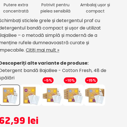
Putere extra
Potrivit pentru
Ambalaj ușor și
concentrată
pielea sensibilă
compact
Schimbați sticlele grele și detergentul praf cu
detergentul bandă compact și ușor de utilizat
BajaBee – o metodă simplă și modernă de a
menține rufele dumneavoastră curate și
impecabile.
Citiți mai mult »
Descoperiți alte variante de produse:
Detergent bandă BajaBee - Cotton Fresh, 48 de
spălări
-5%
-10%
-15%
62,99 lei