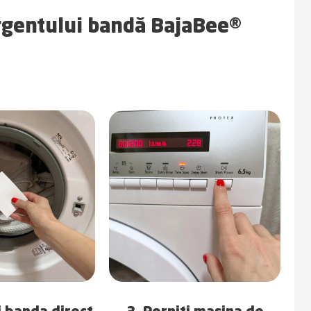
ergentului bandă BajaBee®