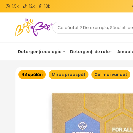
1,5k
12k
10k
Detergenți ecologici
Detergenți de rufe
Ambala
48 spălări
Miros proaspăt
Cel mai vândut