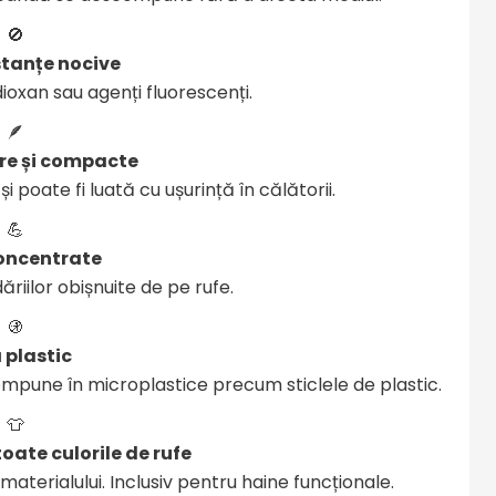
🚫
stanțe nocive
-dioxan sau agenți fluorescenți.
🪶
re și compacte
poate fi luată cu ușurință în călătorii.
💪
concentrate
riilor obișnuite de pe rufe.
🚯
 plastic
ompune în microplastice precum sticlele de plastic.
👕
toate culorile de rufe
aterialului. Inclusiv pentru haine funcționale.