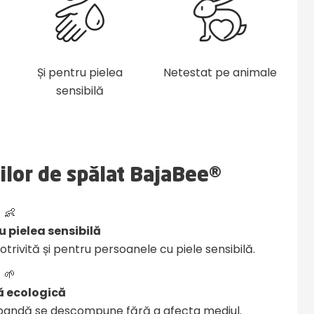
Și pentru pielea
Netestat pe animale
sensibilă
zilor de spălat BajaBee®
👶
u pielea sensibilă
otrivită și pentru persoanele cu piele sensibilă.
🌱
 ecologică
l bandă se descompune fără a afecta mediul.