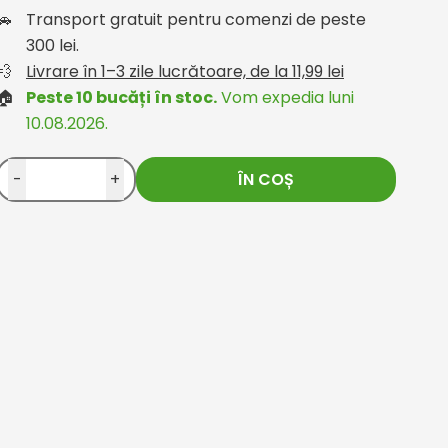
🚗
Transport gratuit pentru comenzi de peste
300 lei.
💨
Livrare în 1–3 zile lucrătoare, de la 11,99 lei
🏠
Peste 10 bucăți în stoc.
Vom expedia luni
10.08.2026.
-
+
ÎN COȘ
rom compari.ro
Oana
Customer from compari.r
19.11.2025