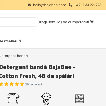
hello@bajabee.com
+421 2 33 221 223
Blog
Client
Coș de cumpărături
Bestselleruri
Detergent bandă
Detergent bandă BajaBee -
Cotton Fresh, 48 de spălări
26 recenzii