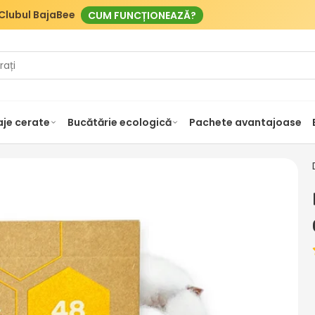
Clubul BajaBee
CUM FUNCȚIONEAZĂ?
je cerate
Bucătărie ecologică
Pachete avantajoase