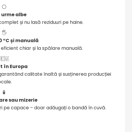
⚪
ă urme albe
omplet și nu lasă reziduuri pe haine.
🖐️
30 °C și manuală
ficient chiar și la spălare manuală.
🇪🇺
t în Europa
arantând calitate înaltă și susținerea producției
ocale.
🧴
are sau mizerie
uri pe capace – doar adăugați o bandă în cuvă.