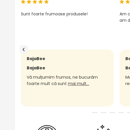
Sunt foarte frumoase produsele!
Am c
am d
BajaBee
B
BajaBee
B
Vă mulțumim frumos, ne bucurăm
Mu
foarte mult că sunt
mai mult...
re