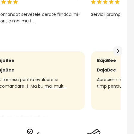
omandat servetele cerate fiindcă mi-
Servicii prompte, pr
orit c
mai mult...
ajaBee
BajaBee
ajaBee
BajaBee
ltumesc pentru evaluare si
Apreciem foarte m
comandare :). Mă bu
mai mult...
timp pentru
mai m