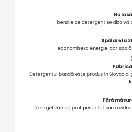
Nu las
benzile de detergent se dizolvă c
Spălare la 
economisesc energie, dar spală e
Fabrica
Detergentul bandă este produs în Slovacia, g
l
Fără măsur
fără gel vărsat, praf peste tot sau rezidu