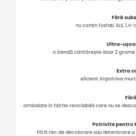
Fără sub
nu conțin fosfați, SLS, 1,4
Ultra-ușoa
o bandă cântărește doar 2 grame și 
Extra 
eficient împotriva murdă
Fără
ambalate în hârtie reciclabilă care nu se desc
Potrivite pentru 
fără risc de decolorare sau deteriorare a m