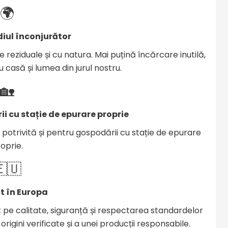
🌍
iul înconjurător
eziduale și cu natura. Mai puțină încărcare inutilă,
casă și lumea din jurul nostru.
🏡
ii cu stație de epurare proprie
e potrivită și pentru gospodării cu stație de epurare
oprie.
🇺
t în Europa
t pe calitate, siguranță și respectarea standardelor
origini verificate și a unei producții responsabile.