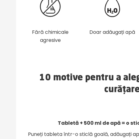
Fără chimicale
Doar adăugați apă
agresive
10 motive pentru a aleg
curățar
Tabletă + 500 ml de apă = o sti
Puneți tableta într-o sticlă goală, adăugați ap