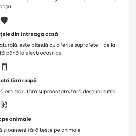
pațiu.
🛡️
țele din întreaga casă
aturală, este blândă cu diferite suprafețe – de la
anță până la electrocasnice.
🧾
ctă fără risipă
ă estimări, fără supradozare, fără deșeuri inutile.
🐰
t pe animale
ă și oameni, fără teste pe animale.