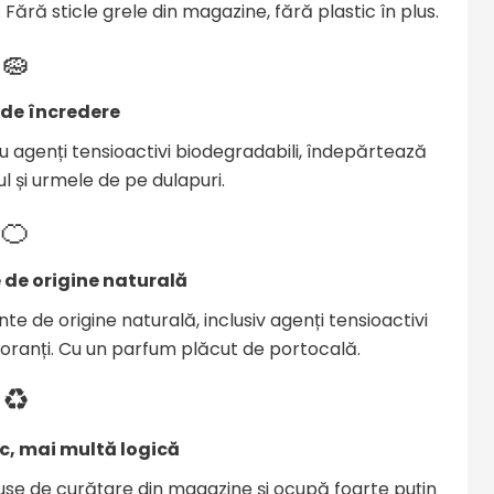
. Fără sticle grele din magazine, fără plastic în plus.
🧽
 de încredere
u agenți tensioactivi biodegradabili, îndepărtează
l și urmele de pe dulapuri.
🍊
 de origine naturală
e de origine naturală, inclusiv agenți tensioactivi
coloranți. Cu un parfum plăcut de portocală.
♻️
ic, mai multă logică
duse de curățare din magazine și ocupă foarte puțin