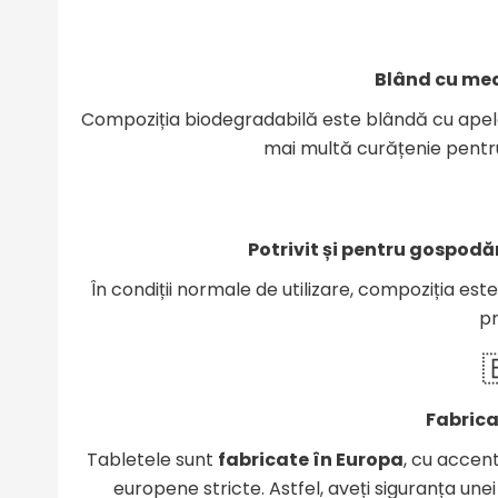
Blând cu med
Compoziția biodegradabilă este blândă cu apele r
mai multă curățenie pentru 
Potrivit și pentru gospodăr
În condiții normale de utilizare, compoziția est
pr

Fabrica
Tabletele sunt
fabricate în Europa
, cu accen
europene stricte. Astfel, aveți siguranța unei 