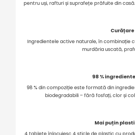
pentru uși, rafturi și suprafețe prăfuite din casă
Curățare
Ingredientele active naturale, în combinație c
murdăria uscată, prafu
98 % ingrediente
98 % din compoziție este formată din ingredient
biodegradabili – fără fosfați, clor și 
Mai puțin plast
4 tablete înlocuiesc 4 sticle de plastic cu pro