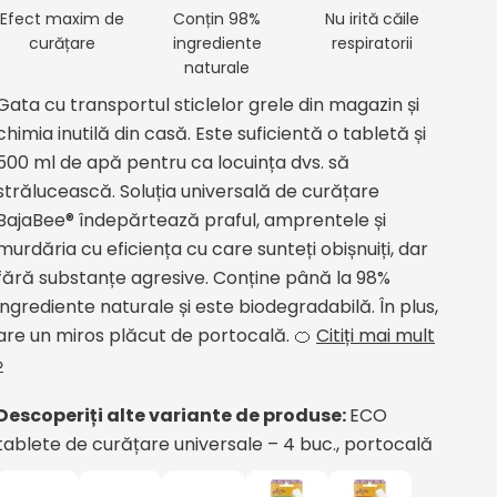
Efect maxim de
Conțin 98%
Nu irită căile
curățare
ingrediente
respiratorii
naturale
Gata cu transportul sticlelor grele din magazin și
chimia inutilă din casă. Este suficientă o tabletă și
500 ml de apă pentru ca locuința dvs. să
strălucească. Soluția universală de curățare
BajaBee® îndepărtează praful, amprentele și
murdăria cu eficiența cu care sunteți obișnuiți, dar
fără substanțe agresive. Conține până la 98%
ingrediente naturale și este biodegradabilă. În plus,
are un miros plăcut de portocală. 🍊
Citiți mai mult
»
Descoperiți alte variante de produse:
ECO
tablete de curățare universale – 4 buc., portocală