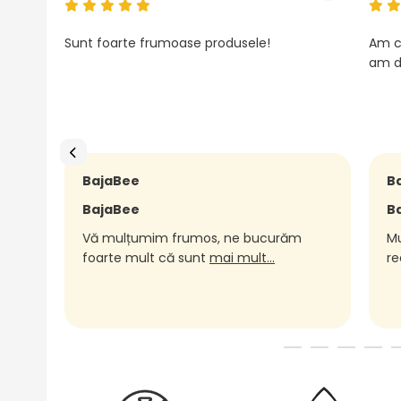
Sunt foarte frumoase produsele!
Am c
am d
BajaBee
B
BajaBee
B
Vă mulțumim frumos, ne bucurăm
Mu
foarte mult că sunt
mai mult...
re