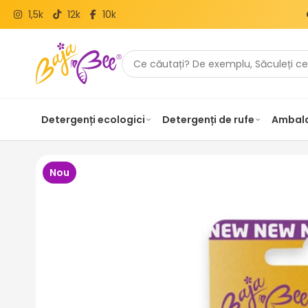
1,5k
12k
10k
Detergenți ecologici
Detergenți de rufe
Ambala
Nou