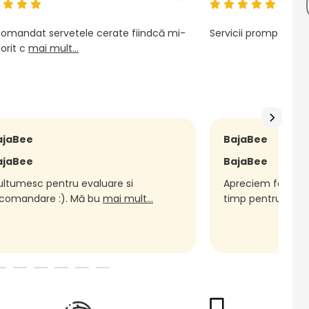
omandat servetele cerate fiindcă mi-
Servicii prompte, pr
orit c
mai mult...
ajaBee
BajaBee
ajaBee
BajaBee
ltumesc pentru evaluare si
Apreciem foarte m
comandare :). Mă bu
mai mult...
timp pentru
mai m