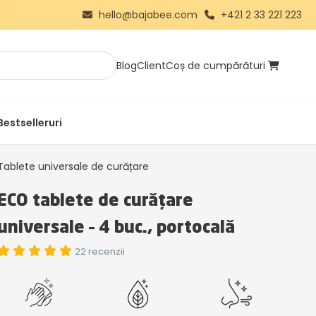
hello@bajabee.com
+421 2 33 221 223
Blog
Client
Coș de cumpărături
Bestselleruri
Tablete universale de curățare
ECO tablete de curățare
universale – 4 buc., portocală
22 recenzii