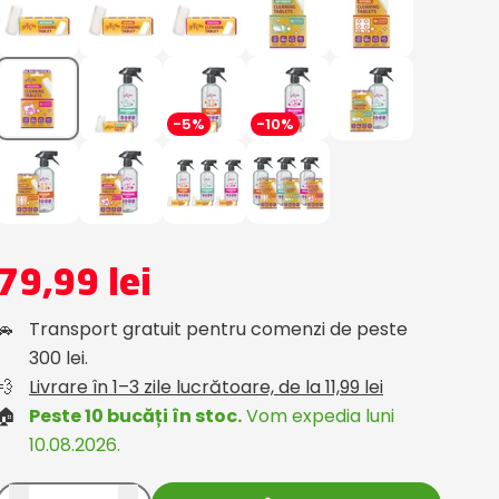
-5%
-10%
79,99 lei
🚗
Transport gratuit pentru comenzi de peste
300 lei.
💨
Livrare în 1–3 zile lucrătoare, de la 11,99 lei
🏠
Peste 10 bucăți în stoc.
Vom expedia luni
10.08.2026.
rom compari.ro
Oana
Customer from compari.r
19.11.2025