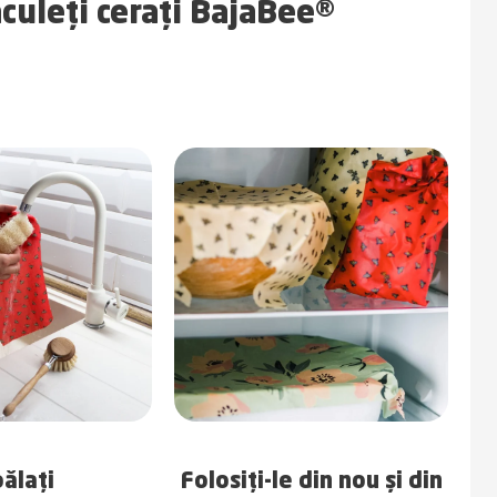
ăculeți cerați BajaBee®
Folosiți-le din nou și din
ălați