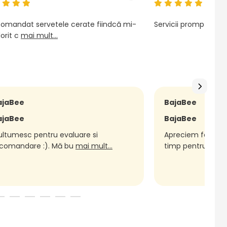
omandat servetele cerate fiindcă mi-
Servicii prompte, pr
orit c
mai mult...
ajaBee
BajaBee
ajaBee
BajaBee
ltumesc pentru evaluare si
Apreciem foarte m
comandare :). Mă bu
mai mult...
timp pentru
mai m