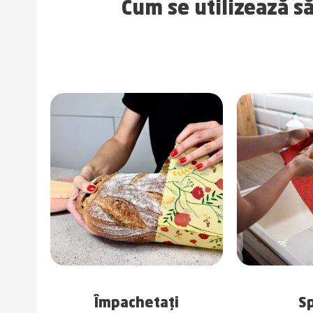
Cum se utilizează s
Împachetați
Sp