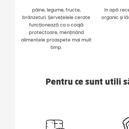
pâine, legume, fructe,
în apă rec
brânzeturi. Șervețelele cerate
organic și lă
funcționează ca o coajă
protectoare, menținând
alimentele proaspete mai mult
timp.
Pentru ce sunt utili 