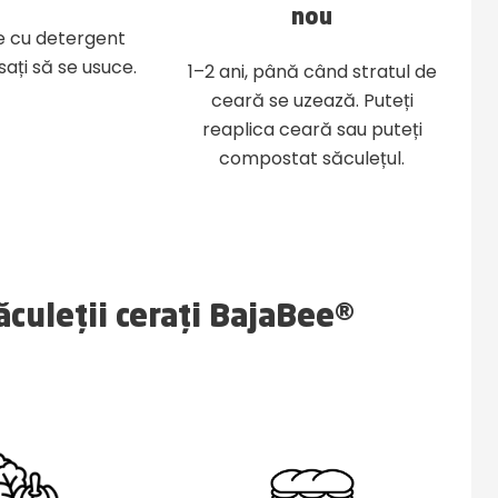
nou
e cu detergent
sați să se usuce.
1–2 ani, până când stratul de
ceară se uzează. Puteți
reaplica ceară sau puteți
compostat săculețul.
săculeții cerați BajaBee®