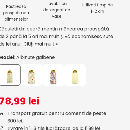
Lavabil cu
Utilizați timp de
Păstrează
detergent de
1–2 ani
prospețimea
vase
alimentelor
Săculeții din ceară mențin mâncarea proaspătă
de 2 până la 5 ori mai mult și vă economisesc sute
de lei anul.
Citiți mai mult »
Model:
Albinuțe galbene
78,99 lei
🚗
Transport gratuit pentru comenzi de peste
300 lei.
💨
Livrare în 1–3 zile lucrătoare, de la 11,99 lei