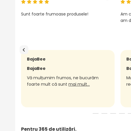
Sunt foarte frumoase produsele!
Am c
am d
BajaBee
B
BajaBee
B
Vă mulțumim frumos, ne bucurăm
Mu
foarte mult că sunt
mai mult...
re
Pentru 365 de utilizări.