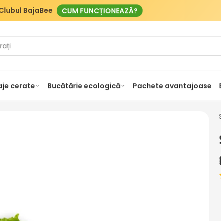
Clubul BajaBee
CUM FUNCȚIONEAZĂ?
je cerate
Bucătărie ecologică
Pachete avantajoase