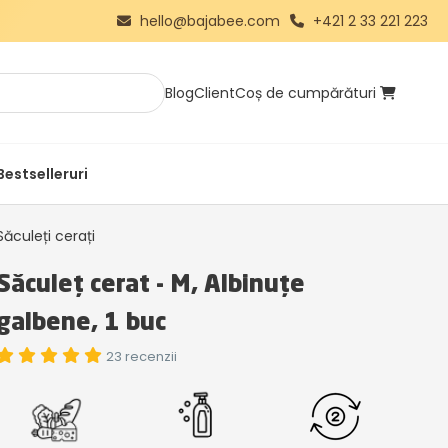
hello@bajabee.com
+421 2 33 221 223
Blog
Client
Coș de cumpărături
Bestselleruri
Săculeți cerați
Săculeț cerat - M, Albinuțe
galbene, 1 buc
23 recenzii