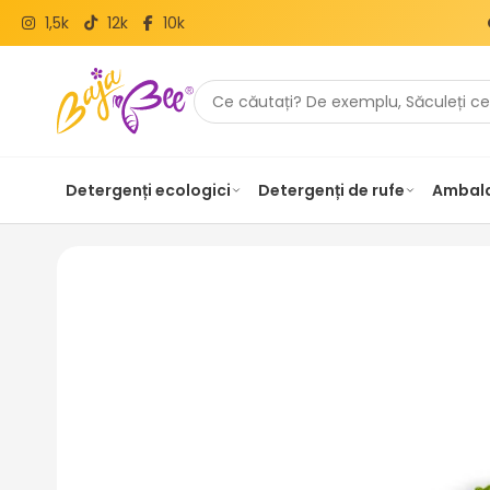
1,5k
12k
10k
Detergenți ecologici
Detergenți de rufe
Ambala