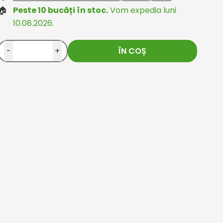
🏠
Peste 10 bucăți în stoc.
Vom expedia luni
10.08.2026.
-
+
ÎN COȘ
rom compari.ro
Oana
Customer from compari.r
19.11.2025