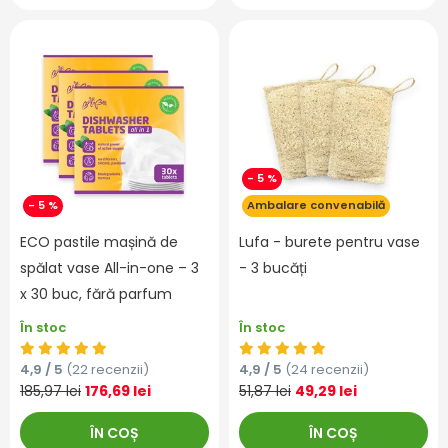
- 5 %
- 5 %
Ambalare convenabilă
ECO pastile mașină de
Lufa - burete pentru vase
spălat vase All-in-one – 3
- 3 bucăți
x 30 buc, fără parfum
În stoc
În stoc
4,9 / 5
(22 recenzii)
4,9 / 5
(24 recenzii)
185,97 lei
176,69 lei
51,87 lei
49,29 lei
ÎN COȘ
ÎN COȘ