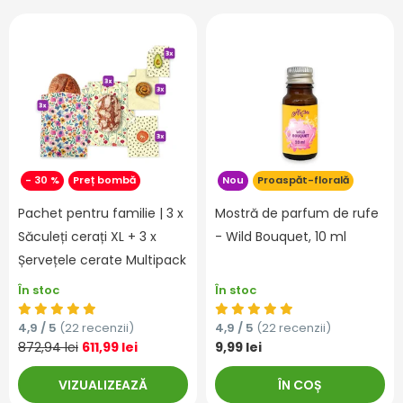
- 30 %
Preț bombă
Nou
Proaspăt-florală
Pachet pentru familie | 3 x
Mostră de parfum de rufe
Săculeți cerați XL + 3 x
- Wild Bouquet, 10 ml
Șervețele cerate Multipack
În stoc
În stoc
4,9 / 5
(22 recenzii)
4,9 / 5
(22 recenzii)
872,94 lei
611,99 lei
9,99 lei
VIZUALIZEAZĂ
ÎN COȘ