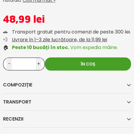
naturală.
Citiți mai mult »
48,99 lei
🚗
Transport gratuit pentru comenzi de peste 300 lei.
💨
Livrare în 1–3 zile lucrătoare, de la 11,99 lei
🏠
Peste 10 bucăți în stoc.
Vom expedia mâine.
-
+
ÎN COȘ
COMPOZIȚIE
TRANSPORT
RECENZII