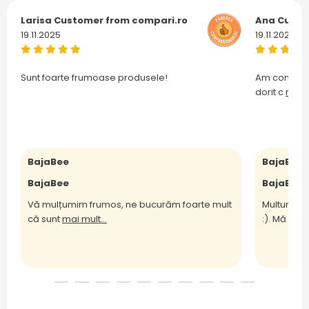
Larisa
Customer from compari.ro
Ana
Custo
19.11.2025
19.11.2025
Sunt foarte frumoase produsele!
Am comanda
dorit c
mai m
BajaBee
BajaBee
BajaBee
BajaBee
Vă mulțumim frumos, ne bucurăm foarte mult
Multumesc
că sunt
mai mult...
:). Mă bu
m