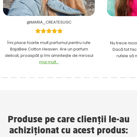
@MARIA_CREATESUGC
Îmi place foarte mult parfumul pentru rufe
Nu trece nici
BajaBee Cotton Heaven. Are un parfum
Dacă tot fac
delicat, proaspăt și îmi amintește de mirosul
rufele să
mai mult...
Produse pe care clienții le-au
achiziționat cu acest produs: