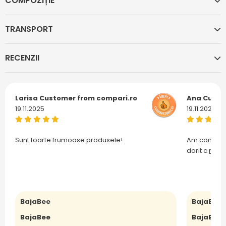
COMPOZIȚIE
TRANSPORT
RECENZII
Larisa
Customer from compari.ro
Ana
Custo
19.11.2025
19.11.2025
Sunt foarte frumoase produsele!
Am comanda
dorit c
mai m
BajaBee
BajaBee
BajaBee
BajaBee