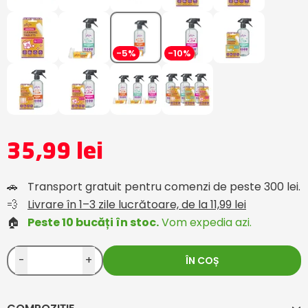
-5%
-10%
35,99 lei
🚗
Transport gratuit pentru comenzi de peste 300 lei.
💨
Livrare în 1–3 zile lucrătoare, de la 11,99 lei
🏠
Peste 10 bucăți în stoc.
Vom expedia azi.
-
+
ÎN COȘ