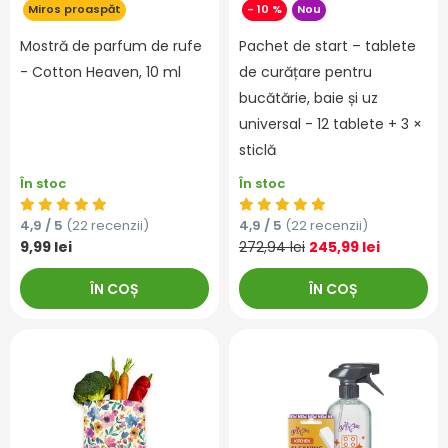
Miros proaspăt
- 10 %
Nou
Mostră de parfum de rufe
Pachet de start – tablete
- Cotton Heaven, 10 ml
de curățare pentru
bucătărie, baie și uz
universal - 12 tablete + 3 ×
sticlă
În stoc
În stoc
4,9 / 5
(22 recenzii)
4,9 / 5
(22 recenzii)
9,99 lei
272,94 lei
245,99 lei
ÎN COȘ
ÎN COȘ