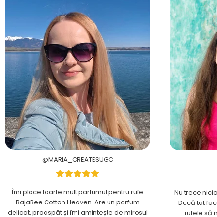
@MARIA_CREATESUGC
Îmi place foarte mult parfumul pentru rufe
Nu trece nici
BajaBee Cotton Heaven. Are un parfum
Dacă tot fac
delicat, proaspăt și îmi amintește de mirosul
rufele să