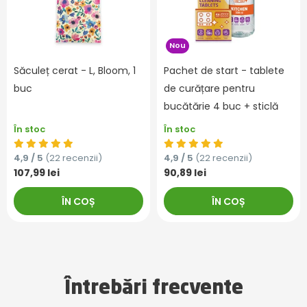
Nou
Săculeț cerat - L, Bloom, 1
Pachet de start - tablete
buc
de curățare pentru
bucătărie 4 buc + sticlă
În stoc
În stoc
4,9 / 5
(22 recenzii)
4,9 / 5
(22 recenzii)
107,99 lei
90,89 lei
ÎN COȘ
ÎN COȘ
Întrebări frecvente