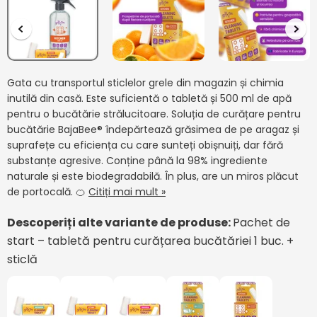
Gata cu transportul sticlelor grele din magazin și chimia
inutilă din casă. Este suficientă o tabletă și 500 ml de apă
pentru o bucătărie strălucitoare. Soluția de curățare pentru
bucătărie BajaBee® îndepărtează grăsimea de pe aragaz și
suprafețe cu eficiența cu care sunteți obișnuiți, dar fără
substanțe agresive. Conține până la 98% ingrediente
naturale și este biodegradabilă. În plus, are un miros plăcut
de portocală. 🍊
Citiți mai mult »
Descoperiți alte variante de produse:
Pachet de
start – tabletă pentru curățarea bucătăriei 1 buc. +
sticlă