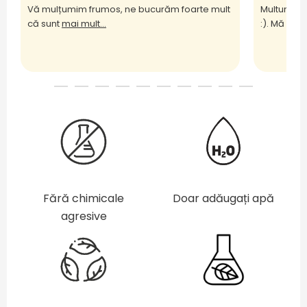
Vă mulțumim frumos, ne bucurăm foarte mult
Multumesc
că sunt
mai mult...
:). Mă bu
m
Fără chimicale
Doar adăugați apă
agresive