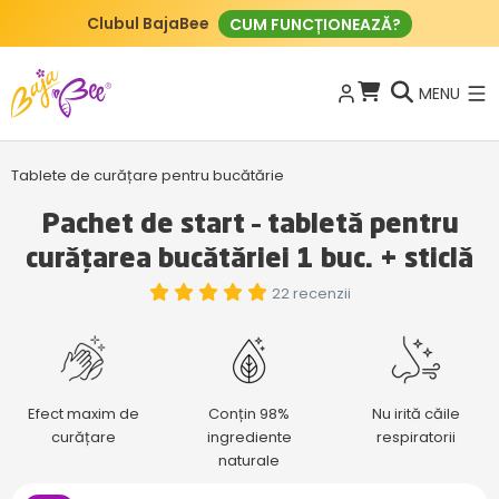
Nou: ECO tablete pentru curățenie
CUMPĂRAȚI AICI
MENU
Tablete de curățare pentru bucătărie
Pachet de start – tabletă pentru
curățarea bucătăriei 1 buc. + sticlă
22 recenzii
Efect maxim de
Conțin 98%
Nu irită căile
curățare
ingrediente
respiratorii
naturale