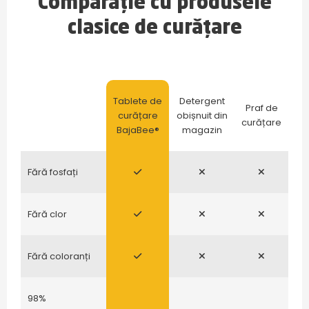
Comparație cu produsele
clasice de curățare
Tablete de
Detergent
Praf de
curățare
obișnuit din
curățare
BajaBee®
magazin
Fără fosfați
Fără clor
Fără coloranți
98%